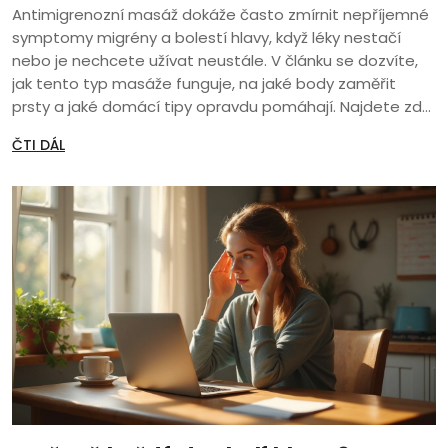
Antimigrenozní masáž dokáže často zmírnit nepříjemné
symptomy migrény a bolestí hlavy, když léky nestačí
nebo je nechcete užívat neustále. V článku se dozvíte,
jak tento typ masáže funguje, na jaké body zaměřit
prsty a jaké domácí tipy opravdu pomáhají. Najdete zde
jasné rady k provedení masáže podle ověřených
ČTI DÁL
postupů. Naučíte se také, co dělat, když vás bolest
přepadne nečekaně, a kdy je čas zajít za odborníkem.