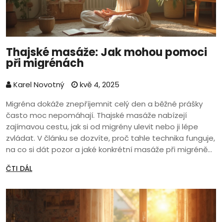
Thajské masáže: Jak mohou pomoci
při migrénách
Karel Novotný
kvě 4, 2025
Migréna dokáže znepříjemnit celý den a běžné prášky
často moc nepomáhají. Thajské masáže nabízejí
zajímavou cestu, jak si od migrény ulevit nebo ji lépe
zvládat. V článku se dozvíte, proč tahle technika funguje,
na co si dát pozor a jaké konkrétní masáže při migréně
volit. Nechybí ani tipy, jak poznat kvalitního maséra a kdy
ČTI DÁL
je lepší masáž vynechat. Potěší každého, kdo hledá
alternativu ke klasické léčbě i prevenci.