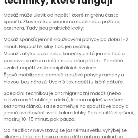
techniky, které fungují
Masáž může ulevit od napětí, které migrénu často
spouští. Zkus krátkou seanci na sobě nebo požádej
partnera. Tady jsou praktické kroky:
Masáž spánků: jemně kroužkovými pohyby po dobu 1–2
minut. Nepouštěj silný tlak, jen uvolňuj.
Masáž zátylku: palci nebo konečky prstů jemně tlač a
posouvej směrem dolů k sedu krční páteře. Pomáhá
uvolnit napětí v suboccipitálních svalech.
Šíjová mobilizace: pomalé krouživé pohyby rameny a
hlavou, bez nárazů. Uvolníš tak napětí z krční páteře.
Speciální technikou je antimigrenozní masáž (nebo
citlivá masáž obličeje a krku), kterou najdeš v našem
seznamu článků. Ta se zaměřuje na spoušťové body a
jemné uvolňování svalů kolem lebky. Pokud cítíš zlepšení,
masíruj 10–15 minut, pak pauza.
Co nedělat? Nevystavuj se jasnému světlu, vyhýbej se
silnému tlaku na hlavu a nejezděte autem, pokud se