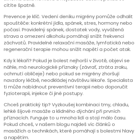
cítíte špatně.
Prevence je klíč. Vedení deníku migrény pomůže odhalit
spouštěče: konkrétní jídla, spánek, stres, hormony nebo
počasí. Pravidelný spánek, dostatek vody, vyvážená
strava a omezení alkoholu pomáhají snížit frekvenci
záchvatů. Pravidelné relaxační masáže, lymfatická nebo
regenerační terapie mohou snížit napětí a počet atak.
Kdy k lékaři? Pokud je bolest nejhorší v životě, objeví se
náhle, má neurologické příznaky (závrať, ztráta zraku,
ochrnutí obličeje) nebo pokud se migrény zhoršují
navzdory léčbě, neodkládej návštěvu lékaře. Specialista
ti může nabídnout preventivní terapii nebo doporučit
fyzioterapii, injekce či jiné postupy.
Chceš praktický tip? Vyzkoušej kombinaci tmy, chladu,
lehké šíjové masáže a klidného dýchání při prvních
příznacích. Funguje to u mnoha lidí a stojí málo času.
Pokud chceš, v našem blogu najdeš víc článků o
masážích a technikách, které pomáhají s bolestmi hlavy
a napětím.