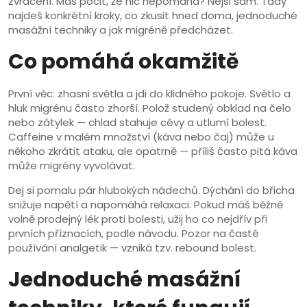
zvracení. Máš pocit, že nic nepomáhá? Nejsi sám. Tady
najdeš konkrétní kroky, co zkusit hned doma, jednoduché
masážní techniky a jak migréně předcházet.
Co pomáhá okamžitě
První věc: zhasni světla a jdi do klidného pokoje. Světlo a
hluk migrénu často zhorší. Polož studený obklad na čelo
nebo zátylek — chlad stahuje cévy a utlumí bolest.
Caffeine v malém množství (káva nebo čaj) může u
někoho zkrátit ataku, ale opatrně — příliš často pitá káva
může migrény vyvolávat.
Dej si pomalu pár hlubokých nádechů. Dýchání do břicha
snižuje napětí a napomáhá relaxaci. Pokud máš běžně
volně prodejný lék proti bolesti, užij ho co nejdřív při
prvních příznacích, podle návodu. Pozor na časté
používání analgetik — vzniká tzv. rebound bolest.
Jednoduché masážní