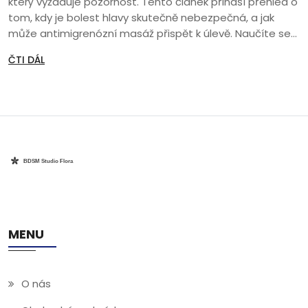
který vyžaduje pozornost. Tento článek přináší přehled o
tom, kdy je bolest hlavy skutečně nebezpečná, a jak
může antimigrenózní masáž přispět k úlevě. Naučíte se
jednoduché techniky masáže, které pomohou zmírnit
ČTI DÁL
příznaky a zlepší celkovou pohodu.
MENU
O nás