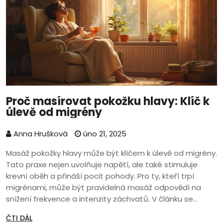
Proč masírovat pokožku hlavy: Klíč k
úlevě od migrény
Anna Hrušková
úno 21, 2025
Masáž pokožky hlavy může být klíčem k úlevě od migrény.
Tato praxe nejen uvolňuje napětí, ale také stimuluje
krevní oběh a přináší pocit pohody. Pro ty, kteří trpí
migrénami, může být pravidelná masáž odpovědí na
snížení frekvence a intenzity záchvatů. V článku se
dozvíte, jak z této starodávné techniky vytěžit maximum
ČTI DÁL
a proč je tak účinná.