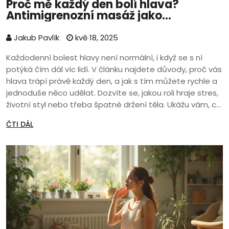
Proč mě každý den bolí hlava?
Antimigrenozní masáž jako
jednoduchá pomoc
Jakub Pavlík
kvě 18, 2025
Každodenní bolest hlavy není normální, i když se s ní
potýká čím dál víc lidí. V článku najdete důvody, proč vás
hlava trápí právě každý den, a jak s tím můžete rychle a
jednoduše něco udělat. Dozvíte se, jakou roli hraje stres,
životní styl nebo třeba špatné držení těla. Ukážu vám, co
znamená antimigrenozní masáž a proč může změnit váš
ČTI DÁL
všední den k lepšímu. Přidám i konkrétní tipy, jak ji využít
doma.