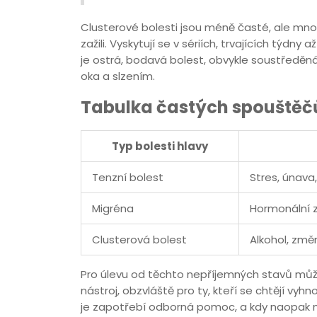
Clusterové bolesti jsou méně časté, ale mnozí 
zažili. Vyskytují se v sériích, trvajících týd
je ostrá, bodavá bolest, obvykle soustředě
oka a slzením.
Tabulka častých spouštěč
Typ bolesti hlavy
Tenzní bolest
Stres, únava
Migréna
Hormonální z
Clusterová bolest
Alkohol, zm
Pro úlevu od těchto nepříjemných stavů mů
nástroj, obzvláště pro ty, kteří se chtějí vyh
je zapotřebí odborná pomoc, a kdy naopak 