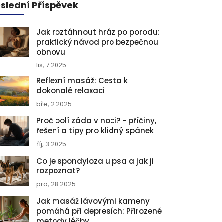
slední Příspěvek
Jak roztáhnout hráz po porodu:
praktický návod pro bezpečnou
obnovu
lis, 7 2025
Reflexní masáž: Cesta k
dokonalé relaxaci
bře, 2 2025
Proč bolí záda v noci? - příčiny,
řešení a tipy pro klidný spánek
říj, 3 2025
Co je spondyloza u psa a jak ji
rozpoznat?
pro, 28 2025
Jak masáž lávovými kameny
pomáhá při depresích: Přirozené
metody léčby