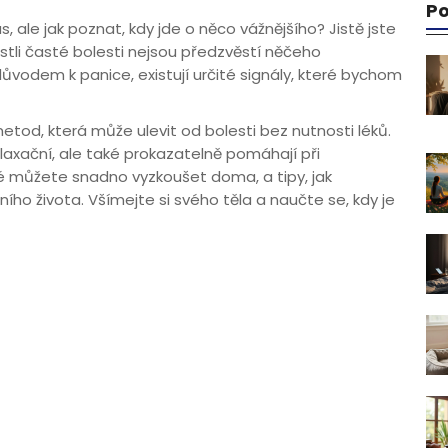
Po
, ale jak poznat, kdy jde o něco vážnějšího? Jistě jste
stli časté bolesti nejsou předzvěstí něčeho
důvodem k panice, existují určité signály, které bychom
tod, která může ulevit od bolesti bez nutnosti léků.
elaxační, ale také prokazatelně pomáhají při
é můžete snadno vyzkoušet doma, a tipy, jak
ho života. Všímejte si svého těla a naučte se, kdy je