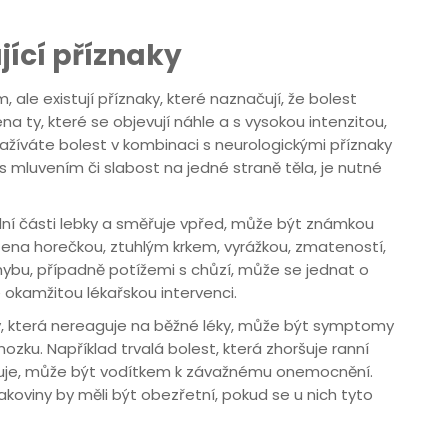
ící příznaky
ale existují příznaky, které naznačují, že bolest
a ty, které se objevují náhle a s vysokou intenzitou,
ažíváte bolest v kombinaci s neurologickými příznaky
s mluvením či slabost na jedné straně těla, je nutné
podní části lebky a směřuje vpřed, může být známkou
ena horečkou, ztuhlým krkem, vyrážkou, zmateností,
ybu, případně potížemi s chůzí, může se jednat o
e okamžitou lékařskou intervenci.
lavy, která nereaguje na běžné léky, může být symptomy
zku. Například trvalá bolest, která zhoršuje ranní
uje, může být vodítkem k závažnému onemocnění.
oviny by měli být obezřetní, pokud se u nich tyto