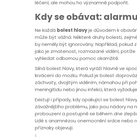
léčení, ale mohou ho významně podpořit.
Kdy se obávat: alarmuj
Ne každá
bolest hlavy
je důvodem k obavám, 
může být vážná. Některé druhy bolesti, zejmén
by neměly být ignorovány. Například, pokud z
jako je zmatenost, rozmazané vidění, potíže 
vyhledat odbornou pomoc okamžitě.
Silná bolest hlavy, která vyráží hlavně ve s
krvácení do mozku. Pokud je bolest doprováz
záchvaty, dvojitým viděním, námahou při poh
meningitidu nebo jinou infekci, která vyžaduj
Existují i případy, kdy opakující se bolest h
závažnějšího problému, jako jsou nádory na mo
probouzení a postupně se během dne zlepš
Lidé s anamnézou onemocnění srdce nebo rak
příznaky objevují.