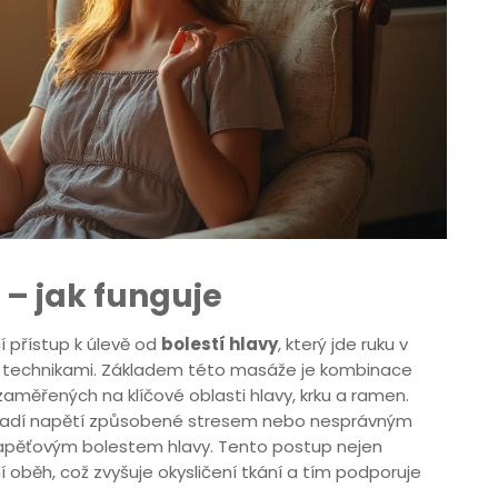
– jak funguje
í přístup k úlevě od
bolestí hlavy
, který jde ruku v
ími technikami. Základem této masáže je kombinace
aměřených na klíčové oblasti hlavy, krku a ramen.
omadí napětí způsobené stresem nebo nesprávným
napěťovým bolestem hlavy. Tento postup nejen
í oběh, což zvyšuje okysličení tkání a tím podporuje