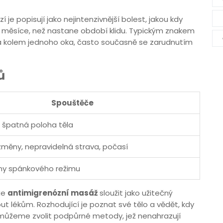
je popisují jako nejintenzivnější bolest, jakou kdy
ny až měsíce, než nastane období klidu. Typickým znakem
ná kolem jednoho oka, často současně se zarudnutím
ů
Spouštěče
, špatná poloha těla
měny, nepravidelná strava, počasí
ěny spánkového režimu
že
antimigrenózní masáž
sloužit jako užitečný
nout lékům. Rozhodující je poznat své tělo a vědět, kdy
můžeme zvolit podpůrné metody, jež nenahrazují