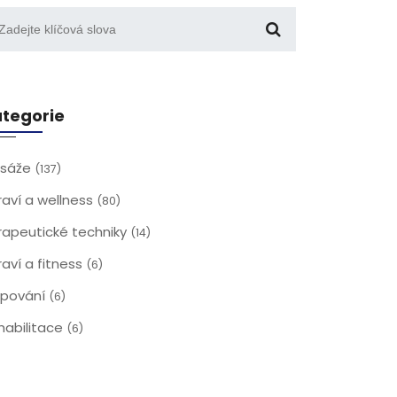
tegorie
sáže
(137)
raví a wellness
(80)
rapeutické techniky
(14)
raví a fitness
(6)
jpování
(6)
habilitace
(6)