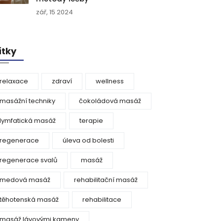
zář, 15 2024
ítky
relaxace
zdraví
wellness
masážní techniky
čokoládová masáž
lymfatická masáž
terapie
regenerace
úleva od bolesti
regenerace svalů
masáž
medová masáž
rehabilitační masáž
těhotenská masáž
rehabilitace
masáž lávovými kameny