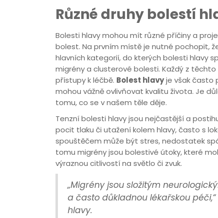
Různé druhy bolestí hl
Bolesti hlavy mohou mít různé příčiny a proj
bolest. Na prvním místě je nutné pochopit, že
hlavních kategorií, do kterých bolesti hlavy sp
migrény a clusterové bolesti. Každý z těchto
přístupy k léčbě.
Bolest hlavy
je však často 
mohou vážně ovlivňovat kvalitu života. Je dů
tomu, co se v našem těle děje.
Tenzní bolesti hlavy jsou nejčastější a posti
pocit tlaku či utažení kolem hlavy, často s lo
spouštěčem může být stres, nedostatek spán
tomu migrény jsou bolestivé útoky, které m
výraznou citlivostí na světlo či zvuk.
„Migrény jsou složitým neurologick
a často důkladnou lékařskou péči,“ 
hlavy.