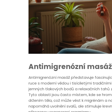
Antimigrenózní masáž 
Antimigrenózní masáž představuje fascinujíc
ruce s moderní vědou i tisíciletými tradičn
jemných tlakových bodů a relaxačních tahů z
Tyto oblasti jsou často místem, kde se hr
držením těla, což může vést k migrénám a 
napomáhá uvolnění svalů, ale stimuluje krevn
přirozenou regeneraci organismu.