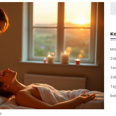
Ka
Ma
Zd
Te
Zd
Te
Re
e