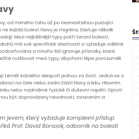
avy
evy, od mírného tahu až po nesnesitelnou pulzující
 ne každá bolest hlavy je migréna. Existuje několik
Št
adají. Mezi nejběžnější typy patří tenzní bolesti,
 druhů má své specifické vlastnosti a vyžaduje odlišné
podceňována a mnoho lidí ignoruje příznaky, které
ležité rozlišovat mezi typy, abychom lépe porozuměli
hují téměř každého alespoň jednou za život. Jedná se o
kalizací na čele nebo zadní části hlavy a krku. Hlavním
ku nebo nadměrné fyzické či duševní napětí. Oproti
ohou být doprovázeny nevolností, zvracením a
ým jevem, který vyžaduje komplexní přístup
říká Prof. David Borsook, odborník na bolesti