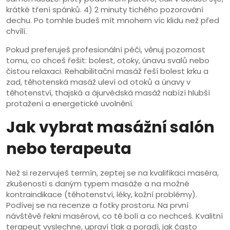
krátké tření spánků. 4) 2 minuty tichého pozorování
dechu. Po tomhle budeš mít mnohem víc klidu než před
chvílí.
Pokud preferuješ profesionální péči, věnuj pozornost
tomu, co chceš řešit: bolest, otoky, únavu svalů nebo
čistou relaxaci. Rehabilitační masáž řeší bolest krku a
zad, těhotenská masáž uleví od otoků a únavy v
těhotenství, thajská a ájurvédská masáž nabízí hlubší
protažení a energetické uvolnění.
Jak vybrat masážní salón
nebo terapeuta
Než si rezervuješ termín, zeptej se na kvalifikaci maséra,
zkušenosti s daným typem masáže a na možné
kontraindikace (těhotenství, léky, kožní problémy).
Podívej se na recenze a fotky prostoru. Na první
návštěvě řekni masérovi, co tě bolí a co nechceš. Kvalitní
terapeut vyslechne, upraví tlak a poradí, jak často