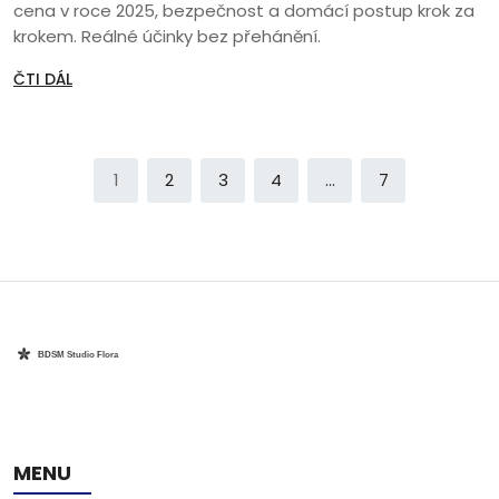
cena v roce 2025, bezpečnost a domácí postup krok za
krokem. Reálné účinky bez přehánění.
ČTI DÁL
1
2
3
4
…
7
MENU