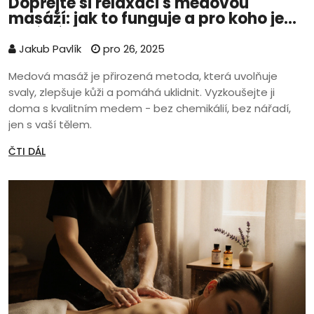
Dopřejte si relaxaci s medovou
masáží: jak to funguje a pro koho je
ideální
Jakub Pavlík
pro 26, 2025
Medová masáž je přirozená metoda, která uvolňuje
svaly, zlepšuje kůži a pomáhá uklidnit. Vyzkoušejte ji
doma s kvalitním medem - bez chemikálií, bez nářadí,
jen s vaší tělem.
ČTI DÁL