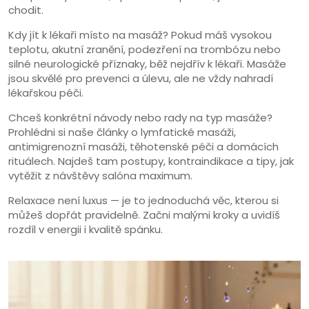
chodit.
Kdy jít k lékaři místo na masáž? Pokud máš vysokou
teplotu, akutní zranění, podezření na trombózu nebo
silné neurologické příznaky, běž nejdřív k lékaři. Masáže
jsou skvělé pro prevenci a úlevu, ale ne vždy nahradí
lékařskou péči.
Chceš konkrétní návody nebo rady na typ masáže?
Prohlédni si naše články o lymfatické masáži,
antimigrenozní masáži, těhotenské péči a domácích
rituálech. Najdeš tam postupy, kontraindikace a tipy, jak
vytěžit z návštěvy salóna maximum.
Relaxace není luxus — je to jednoduchá věc, kterou si
můžeš dopřát pravidelně. Začni malými kroky a uvidíš
rozdíl v energii i kvalitě spánku.