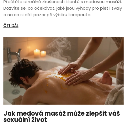
Přečtěte si reálné zkušenosti klientů s medovou masáží.
Dozvíte se, co očekávat, jaké jsou výhody pro pleť i svaly
a na co si dát pozor při výběru terapeuta.
ČTI DÁL
Jak medová masáž může zlepšit váš
sexuální život