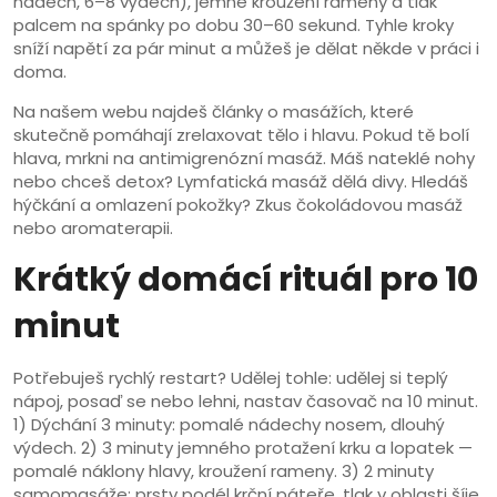
nádech, 6–8 výdech), jemné kroužení rameny a tlak
palcem na spánky po dobu 30–60 sekund. Tyhle kroky
sníží napětí za pár minut a můžeš je dělat někde v práci i
doma.
Na našem webu najdeš články o masážích, které
skutečně pomáhají zrelaxovat tělo i hlavu. Pokud tě bolí
hlava, mrkni na antimigrenózní masáž. Máš nateklé nohy
nebo chceš detox? Lymfatická masáž dělá divy. Hledáš
hýčkání a omlazení pokožky? Zkus čokoládovou masáž
nebo aromaterapii.
Krátký domácí rituál pro 10
minut
Potřebuješ rychlý restart? Udělej tohle: udělej si teplý
nápoj, posaď se nebo lehni, nastav časovač na 10 minut.
1) Dýchání 3 minuty: pomalé nádechy nosem, dlouhý
výdech. 2) 3 minuty jemného protažení krku a lopatek —
pomalé náklony hlavy, kroužení rameny. 3) 2 minuty
samomasáže: prsty podél krční páteře, tlak v oblasti šíje,