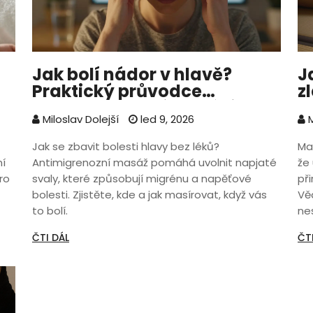
Jak bolí nádor v hlavě?
J
Praktický průvodce
z
antimigrenozní masáží
o
Miloslav Dolejší
led 9, 2026
M
f
Jak se zbavit bolesti hlavy bez léků?
Ma
ní
Antimigrenozní masáž pomáhá uvolnit napjaté
že 
ro
svaly, které způsobují migrénu a napěťové
př
bolesti. Zjistěte, kde a jak masírovat, když vás
Vě
to bolí.
ne
ČTI DÁL
ČT