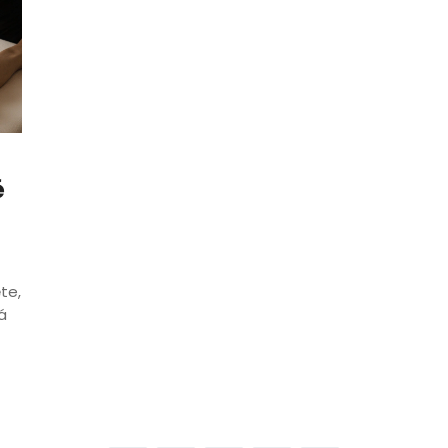
ě
ěte,
á