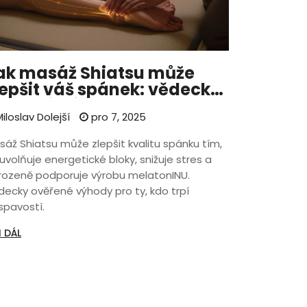
ak masáž Shiatsu může
lepšit váš spánek: vědecky
věřené výhody a jak to
iloslav Dolejší
pro 7, 2025
unguje
sáž Shiatsu může zlepšit kvalitu spánku tím,
uvolňuje energetické bloky, snižuje stres a
irozeně podporuje výrobu melatonINU.
decky ověřené výhody pro ty, kdo trpí
spavostí.
I DÁL