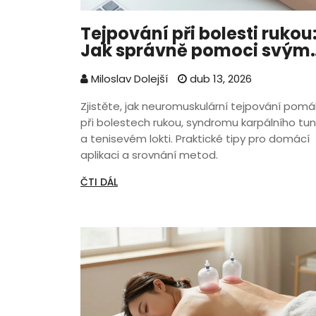
Tejpování při bolesti rukou
Jak správně pomoci svým
kloubům a svalům
Miloslav Dolejší
dub 13, 2026
Zjistěte, jak neuromuskulární tejpování pom
při bolestech rukou, syndromu karpálního tun
a tenisevém lokti. Praktické tipy pro domácí
aplikaci a srovnání metod.
ČTI DÁL