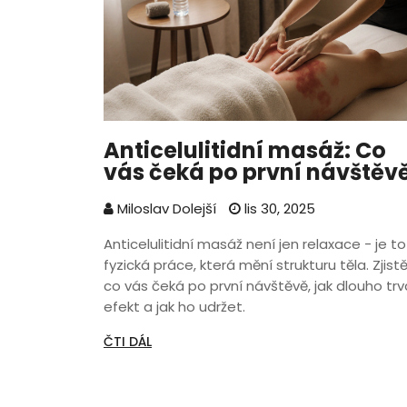
Anticelulitidní masáž: Co
vás čeká po první návštěv
Miloslav Dolejší
lis 30, 2025
Anticelulitidní masáž není jen relaxace - je to
fyzická práce, která mění strukturu těla. Zjist
co vás čeká po první návštěvě, jak dlouho trv
efekt a jak ho udržet.
ČTI DÁL