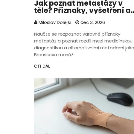
Jak poznat metastázy v
těle? Příznaky, vyšetření a
role masáže
Miloslav Dolejší
čec 3, 2026
Naučte se rozpoznat varovné příznaky
metastáz a poznat rozdíl mezi medicínskou
diagnostikou a alternativními metodami jako
Breussova masáž.
ČTI DÁL