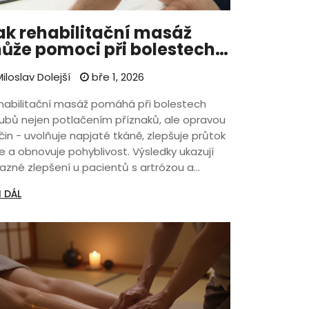
ak rehabilitační masáž
ůže pomoci při bolestech
loubů
iloslav Dolejší
bře 1, 2026
habilitační masáž pomáhá při bolestech
oubů nejen potlačením příznaků, ale opravou
čin - uvolňuje napjaté tkáně, zlepšuje průtok
ve a obnovuje pohyblivost. Výsledky ukazují
razné zlepšení u pacientů s artrózou a
ronickými bolestmi.
I DÁL