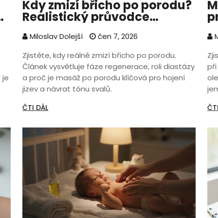
Kdy zmizí břicho po porodu?
M
Realistický průvodce
p
regenerací a rolí masáže
P
Miloslav Dolejší
čen 7, 2026
M
Zjistěte, kdy reálně zmizí břicho po porodu.
Zj
Článek vysvětluje fáze regenerace, roli diastázy
při
 je
a proč je masáž po porodu klíčová pro hojení
ole
jizev a návrat tónu svalů.
je
ČTI DÁL
ČT