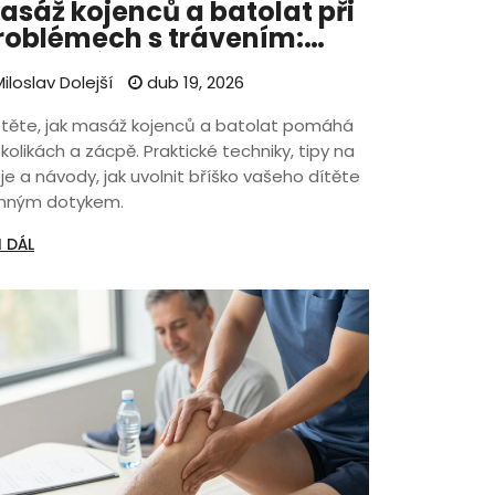
asáž kojenců a batolat při
roblémech s trávením:
raktický průvodce
iloslav Dolejší
dub 19, 2026
istěte, jak masáž kojenců a batolat pomáhá
 kolikách a zácpě. Praktické techniky, tipy na
je a návody, jak uvolnit bříško vašeho dítěte
mným dotykem.
I DÁL