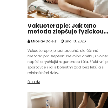
Vakuoterapie: Jak tato
metoda zlepšuje fyzickou
kondici a obnovuje tělo
Miloslav Dolejší
úno 13, 2026
Vakuoterapie je jednoduchá, ale účinná
metoda pro zlepšení krevního oběhu, uvolně
napětí a rychlejší regenerace těla. Efektivní p
sportovce i lidi s bolestmi zad, bez léků a s
minimálními riziky.
ČTI DÁL