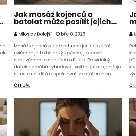
:
Jak masáž kojenců a
J
batolat může posílit jejich
m
sebevědomí a sebeúctu
k
Miloslav Dolejší
bře 8, 2026
M
áhá
Masáž kojenců a batolat není jen relaxační
Re
elu
cvičení - je to hluboký způsob, jak posílit
kl
sebevědomí a sebeúctu dítěte. Pravidelný
pří
dotek pomáhá vybudovat vnitřní jistotu, snižuje
kr
stres a učí dítě respektovat vlastní hranice.
vý
ch
ČTI DÁL
ČT