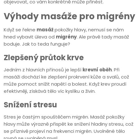
objevovat, co vám konkrétně může přinést.
Výhody masáže pro migrény
Když se řekne
masáž
pokožky hlavy, nemusí se nám
hned vybavit úleva od
migrény
. Ale právě tady masáž
boduje. Jak to teda funguje?
Zlepšený průtok krve
Jedním z hlavních přínosů je lepší
krevní oběh
. Při
masáži dochází ke zlepšení prokrvení kůže a svalů, což
může pomoct snížit napětí a bolest. Když krev proudí
efektivněji, získává tělo víc kyslíku a živin.
Snížení stresu
Stres je častým spouštěčem migrén. Masáž pokožky
hlavy může výrazně přispět ke snížení hladiny stresu, což
se příznivě projeví na frekvenci migrén. Uvolněné tělo
rovná se uvolněná mysl.