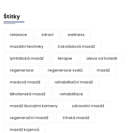
Štítky
relaxace
zdraví
wellness
masážní techniky
čokoládová masáž
lymfatická masáž
terapie
úleva od bolesti
regenerace
regenerace svalů
masáž
medová masáž
rehabilitační masáž
těhotenská masáž
rehabilitace
masáž lávovými kameny
zdravotní masáž
regenerační masáž
čínská masáž
masáž kojenců