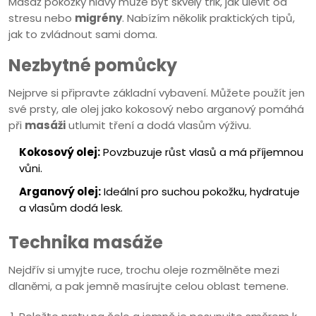
Masáž pokožky hlavy může být skvělý trik, jak ulevit od
stresu nebo
migrény
. Nabízím několik praktických tipů,
jak to zvládnout sami doma.
Nezbytné pomůcky
Nejprve si připravte základní vybavení. Můžete použít jen
své prsty, ale olej jako kokosový nebo arganový pomáhá
při
masáži
utlumit tření a dodá vlasům výživu.
Kokosový olej:
Povzbuzuje růst vlasů a má příjemnou
vůni.
Arganový olej:
Ideální pro suchou pokožku, hydratuje
a vlasům dodá lesk.
Technika masáže
Nejdřív si umyjte ruce, trochu oleje rozmělněte mezi
dlaněmi, a pak jemně masírujte celou oblast temene.