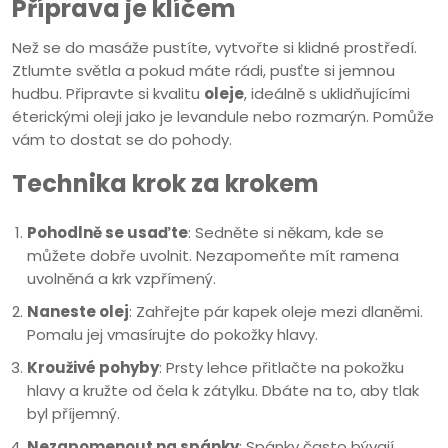
Příprava je klíčem
Než se do masáže pustíte, vytvořte si klidné prostředí.
Ztlumte světla a pokud máte rádi, pusťte si jemnou
hudbu. Připravte si kvalitu
oleje
, ideálně s uklidňujícími
éterickými oleji jako je levandule nebo rozmarýn. Pomůže
vám to dostat se do pohody.
Technika krok za krokem
Pohodlně se usaďte
: Sedněte si někam, kde se
můžete dobře uvolnit. Nezapomeňte mít ramena
uvolněná a krk vzpřímený.
Naneste olej
: Zahřejte pár kapek oleje mezi dlaněmi.
Pomalu jej vmasírujte do pokožky hlavy.
Krouživé pohyby
: Prsty lehce přitlačte na pokožku
hlavy a kružte od čela k zátylku. Dbáte na to, aby tlak
byl příjemný.
Nezapomenout na spánky
: Spánky často bývají