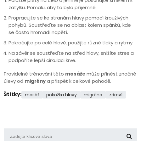
Položte prsty na čelo a jemně je posunujte směrem k
zátylku. Pomalu, aby to bylo příjemné.
Propracujte se ke stranám hlavy pomocí krouživých
pohybů. Soustřeďte se na oblast kolem spánků, kde
se často hromadí napětí.
Pokračujte po celé hlavě, použijte různé tlaky a rytmy.
Na závěr se soustřeďte na střed hlavy, snížíte stres a
podpoříte lepší cirkulaci krve.
Pravidelné trénování této
masáže
může přinést značné
úlevy od
migrény
a přispět k celkové pohodě.
Štítky:
masáž
pokožka hlavy
migréna
zdraví