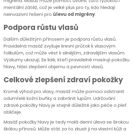
migréna. Masáž může pomoct uvolnit tuto fyzickou i
mentální zátěž, což je velké plus pro ty, kdo hledají
neinvazivní řešení pro
úlevu od migrény
.
Podpora růstu vlasů
Dalším důležitým přínosem je podpora růstu vlasů.
Pravidelná masáž zvyšuje krevní průtok k vlasovým
folikulům, což může vést k silnějším, zdravějším vlasům.
Výzkumy ukazují, že lidé, kteří pravidelně masírují pokožku
hlavy, hlásí zlepšení objemu a pevnosti vlasů.
Celkové zlepšení zdraví pokožky
Kromě výhod pro vlasy, masáž může pomoci odstranit
odumřelé kožní buňky a zabránit lupům. Udržování
zdravé pokožky hlavy je stejně důležité jako péče o pleť
obličeje.
Masáž pokožky hlavy je tedy malá denní úleva se širokou
škálou přínosů. Může stát za to zkusit ji na vlastní kůži a