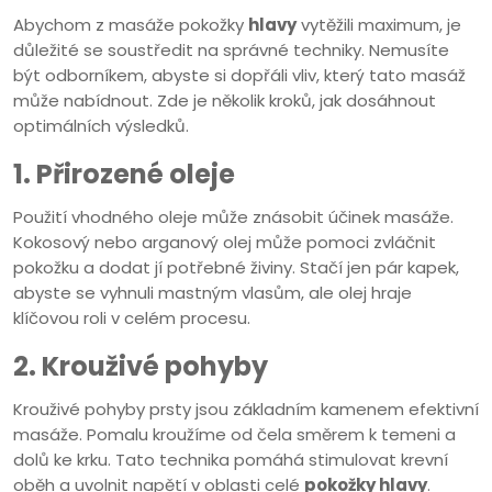
Abychom z masáže pokožky
hlavy
vytěžili maximum, je
důležité se soustředit na správné techniky. Nemusíte
být odborníkem, abyste si dopřáli vliv, který tato masáž
může nabídnout. Zde je několik kroků, jak dosáhnout
optimálních výsledků.
1. Přirozené oleje
Použití vhodného oleje může znásobit účinek masáže.
Kokosový nebo arganový olej může pomoci zvláčnit
pokožku a dodat jí potřebné živiny. Stačí jen pár kapek,
abyste se vyhnuli mastným vlasům, ale olej hraje
klíčovou roli v celém procesu.
2. Krouživé pohyby
Krouživé pohyby prsty jsou základním kamenem efektivní
masáže. Pomalu kroužíme od čela směrem k temeni a
dolů ke krku. Tato technika pomáhá stimulovat krevní
oběh a uvolnit napětí v oblasti celé
pokožky hlavy
.