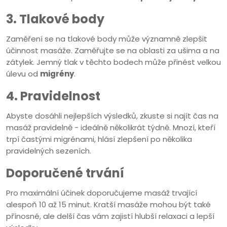
3. Tlakové body
Zaměření se na tlakové body může významně zlepšit
účinnost masáže. Zaměřujte se na oblasti za ušima a na
zátylek. Jemný tlak v těchto bodech může přinést velkou
úlevu od
migrény
.
4. Pravidelnost
Abyste dosáhli nejlepších výsledků, zkuste si najít čas na
masáž pravidelně - ideálně několikrát týdně. Mnozí, kteří
trpí častými migrénami, hlásí zlepšení po několika
pravidelných sezeních.
Doporučené trvání
Pro maximální účinek doporučujeme masáž trvající
alespoň 10 až 15 minut. Kratší masáže mohou být také
přínosné, ale delší čas vám zajistí hlubší relaxaci a lepší