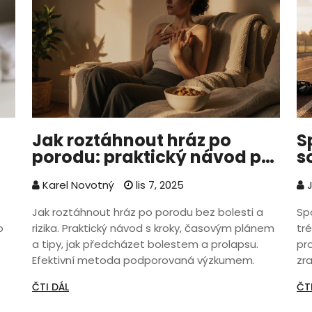
Jak roztáhnout hráz po
S
porodu: praktický návod pro
s
a
bezpečnou obnovu
J
Karel Novotný
lis 7, 2025
J
v
Jak roztáhnout hráz po porodu bez bolesti a
Sp
o
rizika. Praktický návod s kroky, časovým plánem
tré
a tipy, jak předcházet bolestem a prolapsu.
pro
Efektivní metoda podporovaná výzkumem.
zra
ČTI DÁL
ČT