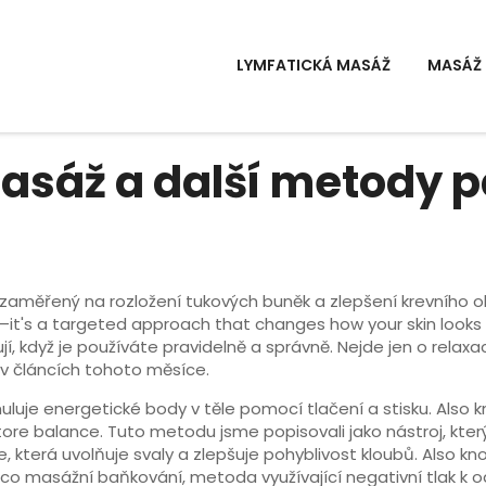
LYMFATICKÁ MASÁŽ
MASÁŽ 
masáž a další metody pé
h zaměřený na rozložení tukových buněk a zlepšení krevního o
eat—it's a targeted approach that changes how your skin looks
, když je používáte pravidelně a správně. Nejde jen o relaxaci.
 v článcích tohoto měsíce.
muluje energetické body v těle pomocí tlačení a stisku
. Also
tore balance.
Tuto metodu jsme popisovali jako nástroj, kter
 která uvolňuje svaly a zlepšuje pohyblivost kloubů
. Also k
 co
masážní baňkování
,
metoda využívající negativní tlak k 