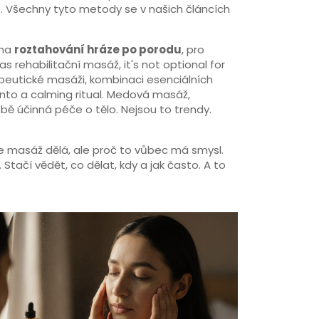
.
Všechny tyto metody se v našich článcích
 na
roztahování hráze po porodu
, pro
 as
rehabilitační masáž
, it's not optional for
eutické masáži
,
kombinaci esenciálních
 into a calming ritual.
Medová masáž,
ě účinná péče o tělo. Nejsou to trendy.
e masáž dělá, ale proč to vůbec má smysl.
tačí vědět, co dělat, kdy a jak často. A to