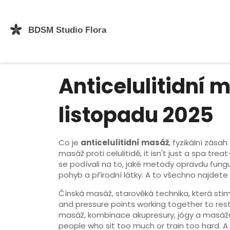
Anticelulitidní 
listopadu 2025
Co je
anticelulitidní masáž
,
fyzikální zása
masáž proti celulitidě
, it isn't just a spa tr
se podívali na to, jaké metody opravdu fungují
pohyb a přírodní látky. A to všechno najdete
Čínská masáž
,
starověká technika, která sti
and pressure points working together to res
masáž
,
kombinace akupresury, jógy a masáže,
people who sit too much or train too hard.
A