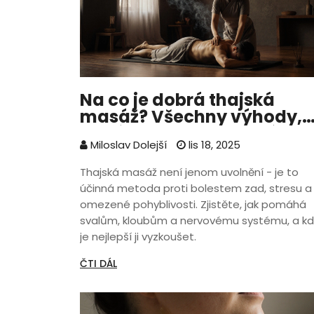
Na co je dobrá thajská
masáž? Všechny výhody,
které skutečně fungují
Miloslav Dolejší
lis 18, 2025
Thajská masáž není jenom uvolnění - je to
účinná metoda proti bolestem zad, stresu a
omezené pohyblivosti. Zjistěte, jak pomáhá
svalům, kloubům a nervovému systému, a kd
je nejlepší ji vyzkoušet.
ČTI DÁL