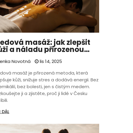
edová masáž: jak zlepšit
ůži a náladu přirozenou
etodou
enka Novotná
lis 14, 2025
dová masáž je přirozená metoda, která
pšuje kůži, snižuje stres a dodává energii. Bez
emikálií, bez bolesti, jen s čistým medem.
koušejte ji a zjistěte, proč ji lidé v Česku
bili.
I DÁL