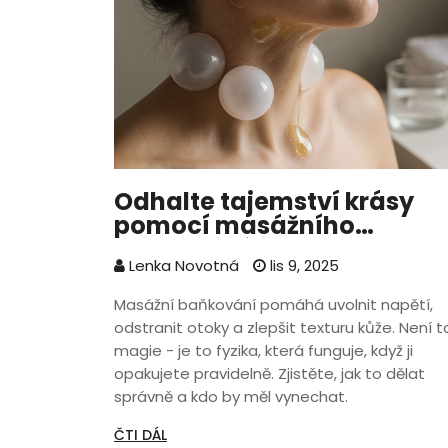
Odhalte tajemství krásy
pomocí masážního
baňkování: jak to funguje 
Lenka Novotná
lis 9, 2025
proč to funguje skutečně
Masážní baňkování pomáhá uvolnit napětí,
odstranit otoky a zlepšit texturu kůže. Není t
magie - je to fyzika, která funguje, když ji
opakujete pravidelně. Zjistěte, jak to dělat
správně a kdo by měl vynechat.
ČTI DÁL