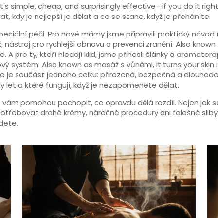
 it's simple, cheap, and surprisingly effective—if you do it right
at, kdy je nejlepší je dělat a co se stane, když je přeháníte.
speciální péči. Pro nové mámy jsme připravili praktický návod
ž
,
nástroj pro rychlejší obnovu a prevenci zranění
. Also known
e.
A pro ty, kteří hledají klid, jsme přinesli články o
aromaterap
vový systém
. Also known as
masáž s vůněmi
, it turns your skin
 je součást jednoho celku: přirozená, bezpečná a dlouhodob
ky let a které fungují, když je nezapomenete dělat.
é vám pomohou pochopit, co opravdu dělá rozdíl. Nejen jak s
třebovat drahé krémy, náročné procedury ani falešné sliby. S
dete.