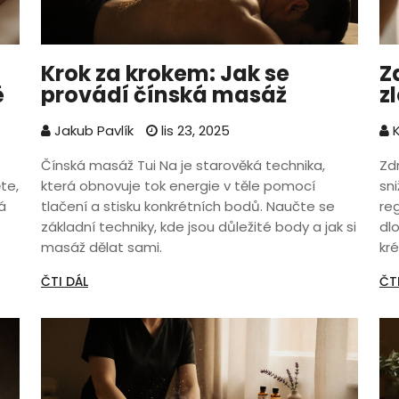
Krok za krokem: Jak se
Z
ě
provádí čínská masáž
z
f
Jakub Pavlík
lis 23, 2025
K
Čínská masáž Tui Na je starověká technika,
Zd
ěte,
která obnovuje tok energie v těle pomocí
sn
á
tlačení a stisku konkrétních bodů. Naučte se
reg
základní techniky, kde jsou důležité body a jak si
dl
masáž dělat sami.
kr
ČTI DÁL
ČT