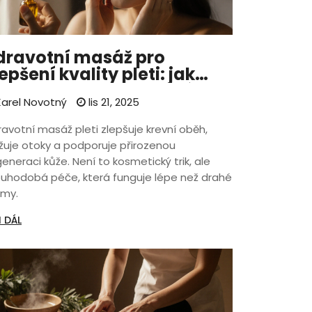
dravotní masáž pro
lepšení kvality pleti: jak
unguje a kdy se vyplatí
arel Novotný
lis 21, 2025
ravotní masáž pleti zlepšuje krevní oběh,
ižuje otoky a podporuje přirozenou
eneraci kůže. Není to kosmetický trik, ale
ouhodobá péče, která funguje lépe než drahé
émy.
I DÁL