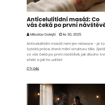
Anticelulitidní masáž: Co
vás čeká po první návštěv
Miloslav Dolejší
lis 30, 2025
Anticelulitidní masáž není jen relaxace - je to
fyzická práce, která mění strukturu těla. Zjist
co vás čeká po první návštěvě, jak dlouho trv
efekt a jak ho udržet.
ČTI DÁL