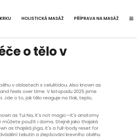
KRKU
HOLISTICKÁ MASÁŽ
PŘÍPRAVA NA MASÁŽ
če o tělo v
běhu v oblastech s celulitidou
. Also known as
 and feels over time.
V listopadu 2025 jsme
 Jde o to, jak tělo reaguje na tlak, teplo,
 known as
Tui Na
, it's not magic—it's anatomy
ý můžete použít i doma. Stejně jako
thajská
nown as
thajská jóga
, it's a full-body reset for
odvádění tekutin a zlepšování krevního oběhu