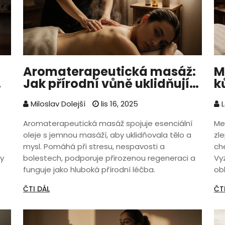
Aromaterapeutická masáž:
M
Jak přírodní vůně uklidňují
k
tělo a mysl
m
Miloslav Dolejší
lis 16, 2025
L
Aromaterapeutická masáž spojuje esenciální
Me
oleje s jemnou masáží, aby uklidňovala tělo a
zle
mysl. Pomáhá při stresu, nespavosti a
ch
y
bolestech, podporuje přirozenou regeneraci a
Vyz
funguje jako hluboká přírodní léčba.
oblí
ČTI DÁL
ČT