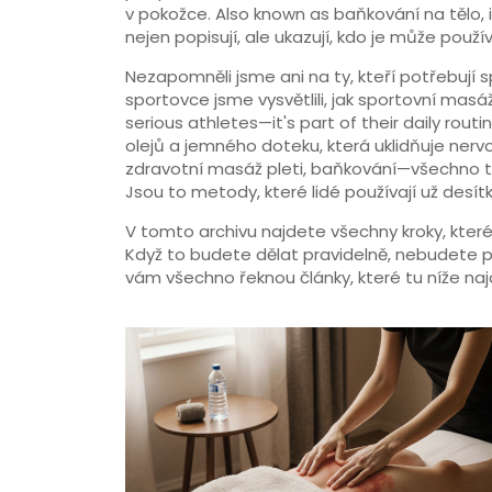
v pokožce
. Also known as
baňkování na tělo
,
nejen popisují, ale ukazují, kdo je může použív
Nezapomněli jsme ani na ty, kteří potřebují 
sportovce jsme vysvětlili, jak
sportovní masá
serious athletes—it's part of their daily routin
olejů a jemného doteku, která uklidňuje ner
zdravotní masáž pleti, baňkování—všechno to
Jsou to metody, které lidé používají už desít
V tomto archivu najdete všechny kroky, kter
Když to budete dělat pravidelně, nebudete po
vám všechno řeknou články, které tu níže naj