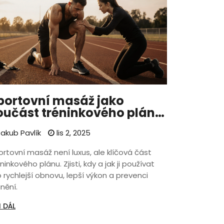
portovní masáž jako
oučást tréninkového plánu:
ak ji používat pro lepší
akub Pavlík
lis 2, 2025
ýkon a rychlejší obnovu
ortovní masáž není luxus, ale klíčová část
ninkového plánu. Zjisti, kdy a jak ji používat
 rychlejší obnovu, lepší výkon a prevenci
nění.
I DÁL