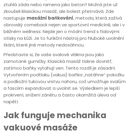
ztuhlá záda nebo ramena jako beton? Možná jste už
zkoušeli klasickou masáž, ale bolest přetrvává. Zde
nastupuje
masážní baňkování
, metoda, která zažívá
obrovský comeback nejen ve sportovní medicíně, ale i v
běžném wellness. Nejde jen o módní trend s fialovými
otisky na kůži. Je to funkční nástroj pro hluboké uvolnění
tkání, které jiné metody nedosáhnou.
Představte si, že vaše svalové vlákna jsou jako
zamotané gumičky. Klasická masáž tiskne dovnitř,
zatímco baňky vytahují ven. Tento rozdíl je zásadní.
Vytvořením podtlaku (vakua) baňka „natáhne“ pokožku
a podkožní tukovou vrstvu nahoru, což umožňuje svalům
a fasciím expandovat a uvolnit se. Výsledkem je lepší
prokrvení, snížení zánětu a často okamžitá úleva od
napětí.
Jak funguje mechanika
vakuové masáže