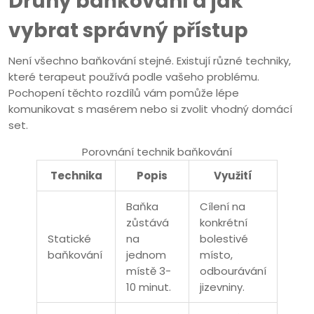
Druhy baňkování a jak
vybrat správný přístup
Není všechno baňkování stejné. Existují různé techniky,
které terapeut používá podle vašeho problému.
Pochopení těchto rozdílů vám pomůže lépe
komunikovat s masérem nebo si zvolit vhodný domácí
set.
Porovnání technik baňkování
Technika
Popis
Využití
Baňka
Cílení na
zůstává
konkrétní
Statické
na
bolestivé
baňkování
jednom
místo,
místě 3-
odbourávání
10 minut.
jizevniny.