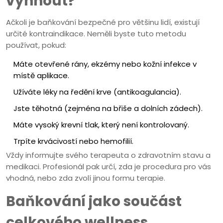
vyhnout?
Ačkoli je baňkování bezpečné pro většinu lidí, existují
určité kontraindikace. Neměli byste tuto metodu
používat, pokud:
Máte otevřené rány, ekzémy nebo kožní infekce v
místě aplikace.
Užíváte léky na ředění krve (antikoagulancia).
Jste těhotná (zejména na břiše a dolních zádech).
Máte vysoký krevní tlak, který není kontrolovaný.
Trpíte krvácivostí nebo hemofilií.
Vždy informujte svého terapeuta o zdravotním stavu a
medikaci. Profesionál pak určí, zda je procedura pro vás
vhodná, nebo zda zvolí jinou formu terapie.
Baňkování jako součást
celkového wellness