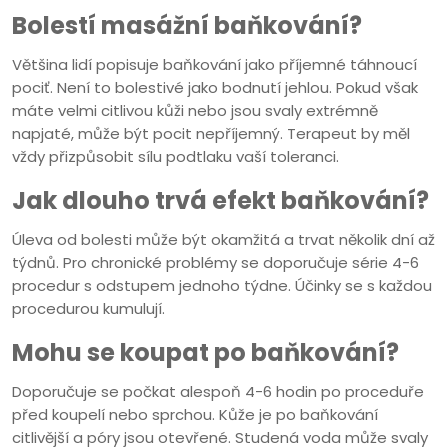
Bolestí masážní baňkování?
Většina lidí popisuje baňkování jako příjemné táhnoucí
pociť. Není to bolestivé jako bodnutí jehlou. Pokud však
máte velmi citlivou kůži nebo jsou svaly extrémně
napjaté, může být pocit nepříjemný. Terapeut by měl
vždy přizpůsobit sílu podtlaku vaší toleranci.
Jak dlouho trvá efekt baňkování?
Úleva od bolesti může být okamžitá a trvat několik dní až
týdnů. Pro chronické problémy se doporučuje série 4-6
procedur s odstupem jednoho týdne. Účinky se s každou
procedurou kumulují.
Mohu se koupat po baňkování?
Doporučuje se počkat alespoň 4-6 hodin po proceduře
před koupelí nebo sprchou. Kůže je po baňkování
citlivější a póry jsou otevřené. Studená voda může svaly