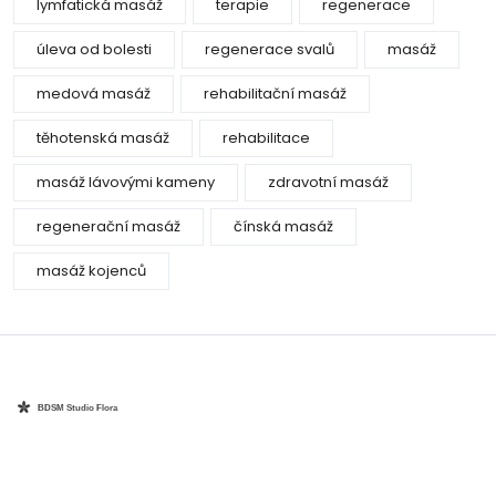
lymfatická masáž
terapie
regenerace
úleva od bolesti
regenerace svalů
masáž
medová masáž
rehabilitační masáž
těhotenská masáž
rehabilitace
masáž lávovými kameny
zdravotní masáž
regenerační masáž
čínská masáž
masáž kojenců