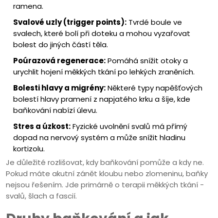
ramena.
Svalové uzly (trigger points):
Tvrdé boule ve
svalech, které bolí při doteku a mohou vyzařovat
bolest do jiných částí těla.
Poúrazová regenerace:
Pomáhá snížit otoky a
urychlit hojení měkkých tkání po lehkých zraněních.
Bolesti hlavy a migrény:
Některé typy napěšťových
bolestí hlavy pramení z napjatého krku a šíje, kde
baňkování nabízí úlevu.
Stres a úzkost:
Fyzické uvolnění svalů má přímý
dopad na nervový systém a může snížit hladinu
kortizolu.
Je důležité rozlišovat, kdy baňkování pomůže a kdy ne.
Pokud máte akutní zánět kloubu nebo zlomeninu, baňky
nejsou řešením. Jde primárně o terapii měkkých tkání -
svalů, šlach a fascií.