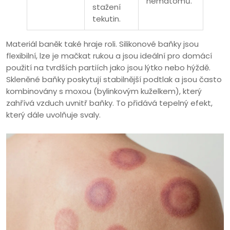
hematomů.
stažení
tekutin.
Materiál baněk také hraje roli. Silikonové baňky jsou
flexibilní, lze je mačkat rukou a jsou ideální pro domácí
použití na tvrdších partiích jako jsou lýtko nebo hýždě.
Skleněné baňky poskytují stabilnější podtlak a jsou často
kombinovány s moxou (bylinkovým kuželkem), který
zahřívá vzduch uvnitř baňky. To přidává tepelný efekt,
který dále uvolňuje svaly.