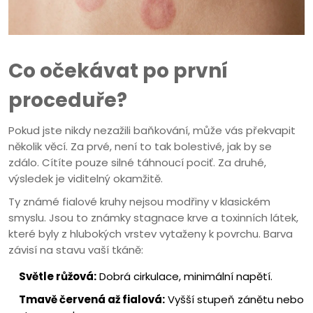
Co očekávat po první
proceduře?
Pokud jste nikdy nezažili baňkování, může vás překvapit
několik věcí. Za prvé, není to tak bolestivé, jak by se
zdálo. Cítíte pouze silné táhnoucí pociť. Za druhé,
výsledek je viditelný okamžitě.
Ty známé fialové kruhy nejsou modřiny v klasickém
smyslu. Jsou to známky stagnace krve a toxinních látek,
které byly z hlubokých vrstev vytaženy k povrchu. Barva
závisí na stavu vaší tkáně:
Světle růžová:
Dobrá cirkulace, minimální napětí.
Tmavě červená až fialová:
Vyšší stupeň zánětu nebo