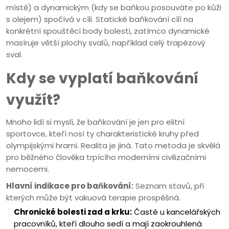
místě) a dynamickým (kdy se baňkou posouváte po kůži
s olejem) spočívá v cíli. Statické baňkování cílí na
konkrétní spouštěcí body bolesti, zatímco dynamické
masíruje větší plochy svalů, například celý trapézový
sval.
Kdy se vyplatí baňkování
využít?
Mnoho lidí si myslí, že baňkování je jen pro elitní
sportovce, kteří nosí ty charakteristické kruhy před
olympijskými hrami. Realita je jiná. Tato metoda je skvělá
pro běžného člověka trpícího moderními civilizačními
nemocemi.
Hlavní indikace pro baňkování:
Seznam stavů, při
kterých může být vakuová terapie prospěšná.
Chronické bolesti zad a krku:
Časté u kancelářských
pracovníků, kteří dlouho sedí a mají zaokrouhlená