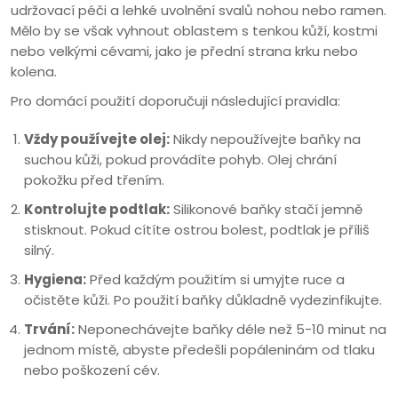
udržovací péči a lehké uvolnění svalů nohou nebo ramen.
Mělo by se však vyhnout oblastem s tenkou kůží, kostmi
nebo velkými cévami, jako je přední strana krku nebo
kolena.
Pro domácí použití doporučuji následující pravidla:
Vždy používejte olej:
Nikdy nepoužívejte baňky na
suchou kůži, pokud provádíte pohyb. Olej chrání
pokožku před třením.
Kontrolujte podtlak:
Silikonové baňky stačí jemně
stisknout. Pokud cítíte ostrou bolest, podtlak je příliš
silný.
Hygiena:
Před každým použitím si umyjte ruce a
očistěte kůži. Po použití baňky důkladně vydezinfikujte.
Trvání:
Neponechávejte baňky déle než 5-10 minut na
jednom místě, abyste předešli popáleninám od tlaku
nebo poškození cév.