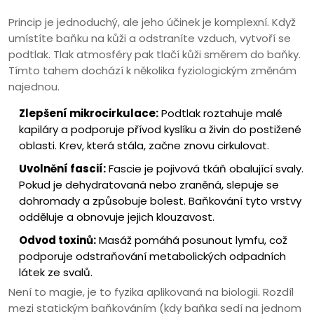
Princip je jednoduchý, ale jeho účinek je komplexní. Když
umístíte baňku na kůži a odstraníte vzduch, vytvoří se
podtlak. Tlak atmosféry pak tlačí kůži směrem do baňky.
Tímto tahem dochází k několika fyziologickým změnám
najednou.
Zlepšení mikrocirkulace:
Podtlak roztahuje malé
kapiláry a podporuje přívod kyslíku a živin do postižené
oblasti. Krev, která stála, začne znovu cirkulovat.
Uvolnění fascií:
Fascie je pojivová tkáň obalující svaly.
Pokud je dehydratovaná nebo zraněná, slepuje se
dohromady a způsobuje bolest. Baňkování tyto vrstvy
odděluje a obnovuje jejich klouzavost.
Odvod toxinů:
Masáž pomáhá posunout lymfu, což
podporuje odstraňování metabolických odpadních
látek ze svalů.
Není to magie, je to fyzika aplikovaná na biologii. Rozdíl
mezi statickým baňkováním (kdy baňka sedí na jednom