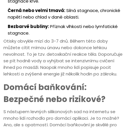
stagnace krve.
Černá nebo velmi tmavá:
Silná stagnace, chronické
napětí nebo chlad v dané oblasti.
Bezbarvé bubliny:
Příznak vlhkosti nebo lymfatické
stagnace.
Otisky obvykle mizí do 3-7 dnů. Během této doby
můžete cítit mírnou únavu nebo dokonce lehkou
nevolnost. To je tzv. detoxikační reakce těla. Doporučuje
se pít hodně vody a vyhýbat se intenzivnímu cvičení
ihned po masáži. Naopak mnoho lidí popisuje pocit
lehkosti a zvýšené energie již několik hodin po zákroku.
Domácí baňkování:
Bezpečné nebo rizikové?
S nástupem levných silikonových sad na internetu se
mnoho lidí rozhodlo pro domácí aplikaci. Je to možné?
Ano, ale s opatrností. Domácí baňkování je skvělé pro