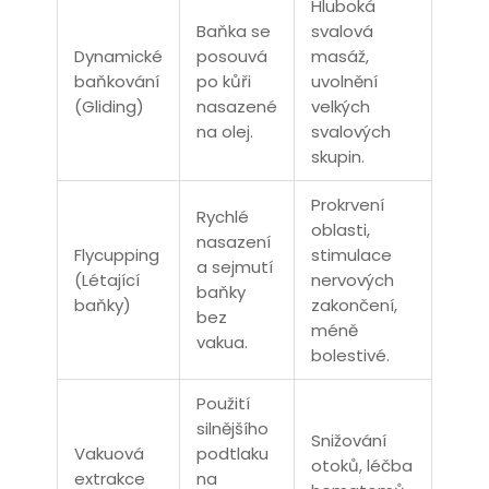
Hluboká
Baňka se
svalová
Dynamické
posouvá
masáž,
baňkování
po kůři
uvolnění
(Gliding)
nasazené
velkých
na olej.
svalových
skupin.
Prokrvení
Rychlé
oblasti,
nasazení
Flycupping
stimulace
a sejmutí
(Létající
nervových
baňky
baňky)
zakončení,
bez
méně
vakua.
bolestivé.
Použití
silnějšího
Snižování
Vakuová
podtlaku
otoků, léčba
extrakce
na