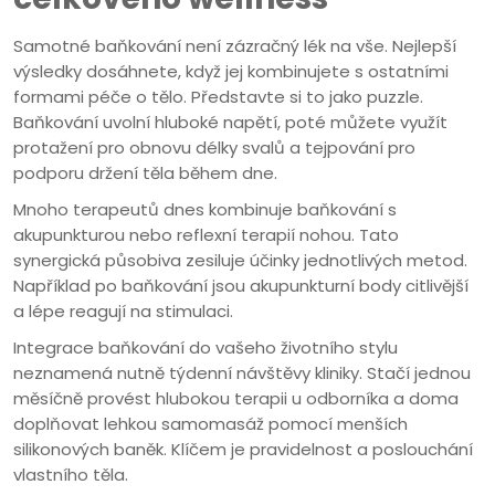
Samotné baňkování není zázračný lék na vše. Nejlepší
výsledky dosáhnete, když jej kombinujete s ostatními
formami péče o tělo. Představte si to jako puzzle.
Baňkování uvolní hluboké napětí, poté můžete využít
protažení pro obnovu délky svalů a tejpování pro
podporu držení těla během dne.
Mnoho terapeutů dnes kombinuje baňkování s
akupunkturou nebo reflexní terapií nohou. Tato
synergická působiva zesiluje účinky jednotlivých metod.
Například po baňkování jsou akupunkturní body citlivější
a lépe reagují na stimulaci.
Integrace baňkování do vašeho životního stylu
neznamená nutně týdenní návštěvy kliniky. Stačí jednou
měsíčně provést hlubokou terapii u odborníka a doma
doplňovat lehkou samomasáž pomocí menších
silikonových baněk. Klíčem je pravidelnost a poslouchání
vlastního těla.