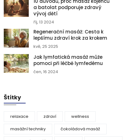
10 důvodů, proč masáž kojenců
a batolat podporuje zdravý
vývoj dětí
říj, 13 2024
Regenerační masáž: Cesta k
lepšímu zdraví krok za krokem
kvě, 25 2025
Jak lymfatická masáž může
pomoci při léčbě lymfedému
čen, 16 2024
Štítky
relaxace
zdraví
wellness
masážní techniky
čokoládová masáž