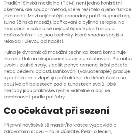
Tradiční čínská medicína (TCM) není jedno konkrétní
ošetření, ale soubor metod, které řeší tělo a jeho funkce
jako celek. Mezi nejčastější procedury patří akupunktura,
tuina (čínská masáž), baňkování a bylinná terapie. Na
masážích v salonu se nejčastěji setkáš s tuinou a
baňkováním – to jsou techniky, které snadno spojíš s
relaxací i úlevou od napětí.
Tuina je dynamická masážní technika, která kombinuje
hlazení, tlak na akupresurní body a protahování. Pomáhá
uvolnit ztuhlé svaly, zlepšit pohyb ramene, krční páteře
nebo bederní oblasti. Baňkování (vakuoterapie) pracuje
s podtlakem a zlepšuje průtok krve do tkáně, často se
používá při bolestech zad a tuhostech svalů. Obě
metody jsou praktické, rychle viditelné a dají se
kombinovat podle potřeby.
Co očekávat při sezení
Při první návštěvě tě masér/ka krátce vyzpovídá o
zdravotním stavu – to je důležité. Řekni o lécích,