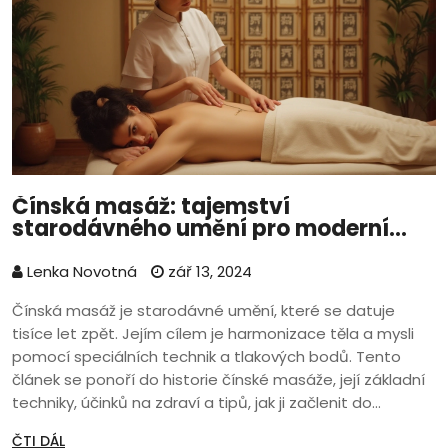
Čínská masáž: tajemství
starodávného umění pro moderní
život
Lenka Novotná
zář 13, 2024
Čínská masáž je starodávné umění, které se datuje
tisíce let zpět. Jejím cílem je harmonizace těla a mysli
pomocí speciálních technik a tlakových bodů. Tento
článek se ponoří do historie čínské masáže, její základní
techniky, účinků na zdraví a tipů, jak ji začlenit do
moderního života.
ČTI DÁL