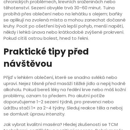
chronických problémech, krevních sraženinách nebo
těhotenství. Sezení obvykle trvá 30–60 minut. Tuina
probíhá přes oblečení nebo na lehátku s olejem; baňky
se aplikují na zvolená místa a mohou zanechat dočasné
kruhy. Pocit po ošetření bývá lepší pohyb, menší napětí,
někdy i lehká únava nebo krátkodobé zvýšené prokrvení.
Pokud cítíš ostrou bolest, hned to řekni.
Praktické tipy před
návštěvou
Přijď v lehkém oblečení, které se snadno svléká nebo
upraví. Nejez těsně před masáží těžké jídlo a nepij hodně
alkoholu. Pokud bereš léky na ředění krve nebo máš kožní
problémy, oznam to předem. Pro akutní potíže
doporučujeme 1–2 sezení týdně, pro prevenci nebo
údržbu stačí 1× za 2–4 týdny. Sleduj reakce těla a neboj
se domluvit úpravu intenzity.
Jak vybrat kvalitní maséra? Hledej zkušenosti se TCM