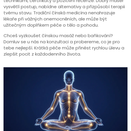
technikami, certifikáty a pozitivní recenze. Dobrý masér
vysvětlí postup, nabídne alternativy a přizpůsobí terapii
tvému stavu. Tradiční čínská medicína nenahrazuje
lékaře při vážných onemocněních, ale může být
užitečným doplňkem péče o tělo a pohodu.
Chceš vyzkoušet čínskou masáž nebo baňkování?
Domluv se u nás na konzultaci a probereme, co je pro
tebe nejlepší. Krátká péče může přinést rychlou úlevu a
zlepšit pocit z každodenního života.