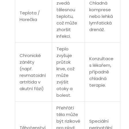
zvedá
Chladná
tělesnou
komprese
Teplota /
teplotu,
nebo lehká
Horečka
což může
lymfatická
zhoršit
drenáž.
infekci.
Teplo
Chronické
zvyšuje
Konzultace
záněty
průtok
s lékařem,
(např.
krve, což
případně
revmatoidní
může
chladná
artritida v
zvýšit
terapie.
akutní fázi)
otoky a
bolest.
Přehřátí
těla může
být rizikové
Speciální
Těhotenství
pro plod;
perinatální