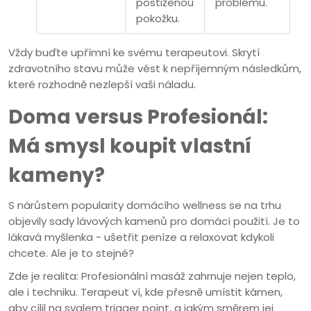
postiženou
problému.
pokožku.
Vždy buďte upřímní ke svému terapeutovi. Skrytí
zdravotního stavu může vést k nepříjemným následkům,
které rozhodně nezlepší vaši náladu.
Doma versus Profesionál:
Má smysl koupit vlastní
kameny?
S nárůstem popularity domácího wellness se na trhu
objevily sady lávových kamenů pro domácí použití. Je to
lákavá myšlenka - ušetřit peníze a relaxovat kdykoli
chcete. Ale je to stejné?
Zde je realita: Profesionální masáž zahrnuje nejen teplo,
ale i techniku. Terapeut ví, kde přesně umístit kámen,
aby cílil na svalem trigger point, a jakým směrem jej