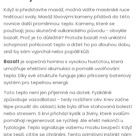
Když si představíte masáž, možná vidíte masérské ruce
hnětoucí svaly. Masáž lávovými kameny přidává do této
rovnice další proměnnou: teplo. Kameny, které se
používají, jsou skutečně vulkanického původu - obvykle
bazalt. Proč je to důležité? Protože bazalt má unikátní
schopnost pohlcovat teplo a držet ho po dlouhou dobu,
aniž by sám vyprchal nebo popálil kůži.
Bazalt
je
sopečná hornina s vysokou hustotou, která
umožňuje efektivní akumulaci a pomalé uvolňování
tepla
. Díky své struktuře funguje jako přirozený bateriový
systém pro tepelnou energii.
Toto teplo není jen příjemné na dotek. Fyzikálně
způsobuje vazodilataci - tedy rozšíření cév. Krev začne
lépe proudit do oblastí, kde byla dříve stahovaná bolestí
nebo stresem. S krví přichází kyslík a živiny, které svalům
pomáhají regenerovat se rychleji. Ale efekt nekončí u
fyziologie. Teplo signalizuje vašemu mozku bezpečí. Když
jste teplí, cítíte se chráněni. Tento primitivní instinkt nám