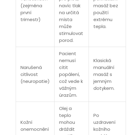
(zejména
navíc tlak
masáž bez
první
na určitá
použití
trimestr)
místa
extrému
může
tepla.
stimulovat
porod.
Pacient
nemusí
Klasická
Narušená
cítit
manuální
citlivost
popálení,
masáž s
(neuropatie)
což vede k
jemným
vážným
dotykem.
úrazům.
Olej a
teplo
Po
Kožní
mohou
uzdravení
onemocnění
dráždit
kožního