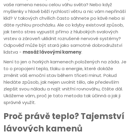
vaše ramena nesou celou váhu světa? Nebo když
myšlenky v hlavě běží rychlostí větru a nic vám nepřináší
klid? V takových chvílích často sáhnete po kávě nebo si
dáte rychlou procházku. Ale co kdyby existoval způsob,
jak tento stres vypustit přímo z hlubokých svalových
vrstev a zároveň uklidnit rozrušené nervové systémy?
Odpověď může být stará jako samotné dobrodružství
lidstva -
masáž lávovými kameny
.
Není to jen o horkých kamenech položených na záda. Je
to o propojení tepla, tlaku a energie, které dokáže
změnit váš emoční stav během třiceti minut. Pokud
hledáte způsob, jak nejen uvolnit tělo, ale především
zlepšit svou náladu a najít vnitřní rovnováhu, čtěte dál.
Ukážeme vám, proč je tato metoda tak účinná a jak ji
správně využít.
Proč právě teplo? Tajemství
lávových kamenů