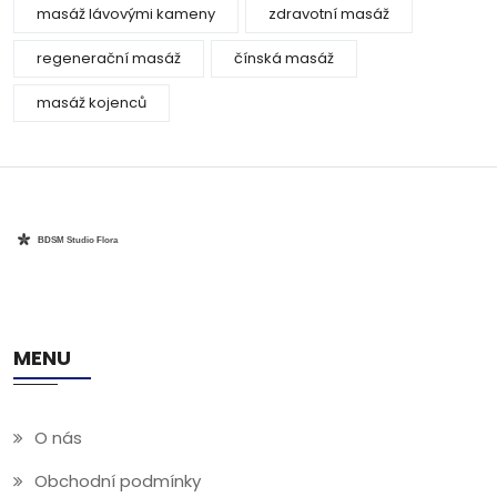
masáž lávovými kameny
zdravotní masáž
regenerační masáž
čínská masáž
masáž kojenců
MENU
O nás
Obchodní podmínky