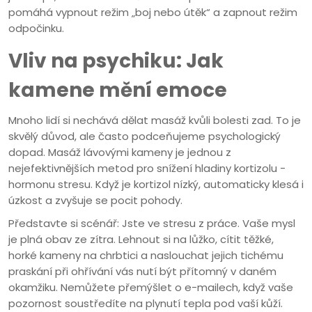
pomáhá vypnout režim „boj nebo útěk“ a zapnout režim
odpočinku.
Vliv na psychiku: Jak
kamene mění emoce
Mnoho lidí si nechává dělat masáž kvůli bolesti zad. To je
skvělý důvod, ale často podceňujeme psychologický
dopad. Masáž lávovými kameny je jednou z
nejefektivnějších metod pro snížení hladiny kortizolu -
hormonu stresu. Když je kortizol nízký, automaticky klesá i
úzkost a zvyšuje se pocit pohody.
Představte si scénář: Jste ve stresu z práce. Vaše mysl
je plná obav ze zítra. Lehnout si na lůžko, cítit těžké,
horké kameny na chrbtici a naslouchat jejich tichému
praskání při ohřívání vás nutí být přítomný v daném
okamžiku. Nemůžete přemýšlet o e-mailech, když vaše
pozornost soustředíte na plynutí tepla pod vaší kůží.