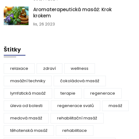
Aromaterapeutická masáž: Krok
krokem
lis, 26 2023
Štítky
relaxace
zdraví
wellness
masážní techniky
čokoládová masáž
lymfatická masáž
terapie
regenerace
úleva od bolesti
regenerace svalů
masáž
medová masáž
rehabilitační masáž
těhotenská masáž
rehabilitace