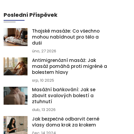
Poslední Příspěvek
Thajské masáže: Co všechno
mohou nabídnout pro tělo a
duši
úno, 27 2026
Antimigrenózní masáž: Jak
masáž pomáhá proti migréně a
bolestem hlavy
srp, 10 2025
Masážní baňkování: Jak se
zbavit svalových bolestí a
ztuhnutí
dub, 13 2026
Jak bezpečně odbarvit černé
vlasy doma krok za krokem
čec, 14 2024