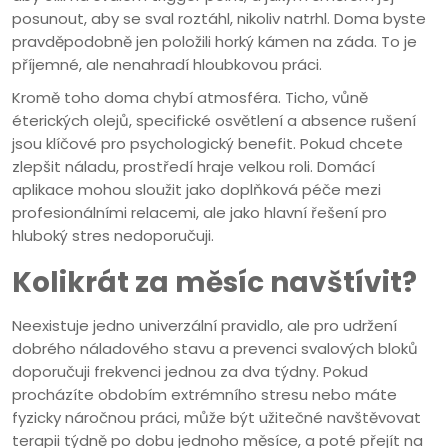
posunout, aby se sval roztáhl, nikoliv natrhl. Doma byste
pravděpodobně jen položili horký kámen na záda. To je
příjemné, ale nenahradí hloubkovou práci.
Kromě toho doma chybí atmosféra. Ticho, vůně
éterických olejů, specifické osvětlení a absence rušení
jsou klíčové pro psychologický benefit. Pokud chcete
zlepšit náladu, prostředí hraje velkou roli. Domácí
aplikace mohou sloužit jako doplňková péče mezi
profesionálními relacemi, ale jako hlavní řešení pro
hluboký stres nedoporučuji.
Kolikrát za měsíc navštívit?
Neexistuje jedno univerzální pravidlo, ale pro udržení
dobrého náladového stavu a prevenci svalových bloků
doporučuji frekvenci jednou za dva týdny. Pokud
procházíte obdobím extrémního stresu nebo máte
fyzicky náročnou práci, může být užitečné navštěvovat
terapii týdně po dobu jednoho měsíce, a poté přejít na