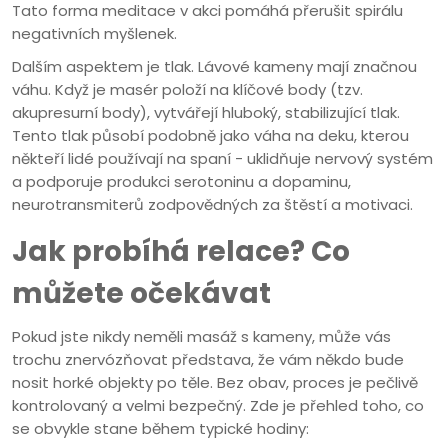
Tato forma meditace v akci pomáhá přerušit spirálu
negativních myšlenek.
Dalším aspektem je tlak. Lávové kameny mají značnou
váhu. Když je masér položí na klíčové body (tzv.
akupresurní body), vytvářejí hluboký, stabilizující tlak.
Tento tlak působí podobně jako váha na deku, kterou
někteří lidé používají na spaní - uklidňuje nervový systém
a podporuje produkci serotoninu a dopaminu,
neurotransmiterů zodpovědných za štěstí a motivaci.
Jak probíhá relace? Co
můžete očekávat
Pokud jste nikdy neměli masáž s kameny, může vás
trochu znervózňovat představa, že vám někdo bude
nosit horké objekty po těle. Bez obav, proces je pečlivě
kontrolovaný a velmi bezpečný. Zde je přehled toho, co
se obvykle stane během typické hodiny: