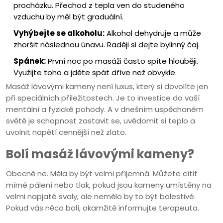
procházku. Přechod z tepla ven do studeného
vzduchu by měl být graduální.
Vyhýbejte se alkoholu:
Alkohol dehydruje a může
zhoršit následnou únavu. Raději si dejte bylinný čaj.
Spánek:
První noc po masáži často spíte hlouběji.
Využijte toho a jděte spát dříve než obvykle.
Masáž lávovými kameny není luxus, který si dovolíte jen
při speciálních příležitostech. Je to investice do vaší
mentální a fyzické pohody. A v dnešním uspěchaném
světě je schopnost zastavit se, uvědomit si teplo a
uvolnit napětí cennější než zlato.
Bolí masáž lávovými kameny?
Obecně ne. Měla by být velmi příjemná. Můžete cítit
mírné pálení nebo tlak, pokud jsou kameny umístěny na
velmi napjaté svaly, ale nemělo by to být bolestivé.
Pokud vás něco bolí, okamžitě informujte terapeuta.