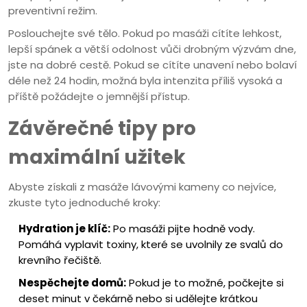
preventivní režim.
Poslouchejte své tělo. Pokud po masáži cítíte lehkost,
lepší spánek a větší odolnost vůči drobným výzvám dne,
jste na dobré cestě. Pokud se cítíte unavení nebo bolaví
déle než 24 hodin, možná byla intenzita příliš vysoká a
příště požádejte o jemnější přístup.
Závěrečné tipy pro
maximální užitek
Abyste získali z masáže lávovými kameny co nejvíce,
zkuste tyto jednoduché kroky:
Hydration je klíč:
Po masáži pijte hodně vody.
Pomáhá vyplavit toxiny, které se uvolnily ze svalů do
krevního řečiště.
Nespěchejte domů:
Pokud je to možné, počkejte si
deset minut v čekárně nebo si udělejte krátkou