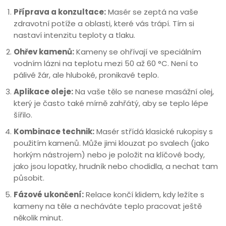
Příprava a konzultace:
Masér se zeptá na vaše
zdravotní potíže a oblasti, které vás trápí. Tím si
nastaví intenzitu teploty a tlaku.
Ohřev kamenů:
Kameny se ohřívají ve speciálním
vodním lázni na teplotu mezi 50 až 60 °C. Není to
pálivé žár, ale hluboké, pronikavé teplo.
Aplikace oleje:
Na vaše tělo se nanese masážní olej,
který je často také mírně zahřátý, aby se teplo lépe
šířilo.
Kombinace technik:
Masér střídá klasické rukopisy s
použitím kamenů. Může jimi klouzat po svalech (jako
horkým nástrojem) nebo je položit na klíčové body,
jako jsou lopatky, hrudník nebo chodidla, a nechat tam
působit.
Fázové ukončení:
Relace končí klidem, kdy ležíte s
kameny na těle a necháváte teplo pracovat ještě
několik minut.