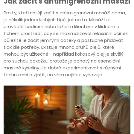
Jak začít s antimigrenózní masáží
Pro ty, kteří chtějí začít s antimigrenózní masáží doma,
je několik jednoduchých tipů, jak na to. Masáž lze
provádět sedícím nebo ležícím klientem v klidném a
tichém prostředí, aby se maximalizoval relaxační účinek.
Důležité je začít jemnými doteky a postupně přidávat
tlak dle potřeby. Existuje mnoho druhů olejů, které
mohou být užitečné - například kokosový olej je skvělý
pro suchou pokožku, protože je bohatý na esenciální
mastné kyseliny. Je dobré experimentovat s různými
technikami a zjistit, co vám nejlépe vyhovuje.