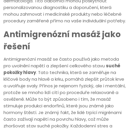
dermatologa. Tito odborníci mohou poskytnout
personalizovanou diagnostiku a doporučení, která
mohou zahrnovat i medicínské produkty nebo léčebné
procedury zaměřené přímo na vaše individuální potřeby.
Antimigrenózní masáž jako
řešení
Antimigrenózní masáž se často používá jako metoda
pro uvolnění napětí a zlepšení celkového stavu
suché
pokožky hlavy
. Tato technika, která se zaměřuje na
klíčové body na hlavě a krku, pomáhá zlepšit průtok krve
a uvolňuje svaly. Přínos je nejenom fyzický, ale i mentální,
protože se mnoho lidí cítí po proceduře relaxovaně a
osvěženě. Může to být způsobeno i tím, že masáž
stimuluje produkci endorfinů, které jsou známé jako
hormony štěstí. Je známý fakt, že lidé trpící migrénami
často zažívají napětí na povrchu hlavy, což může
zhoršovat stav suché pokožky. Každodenní stres a