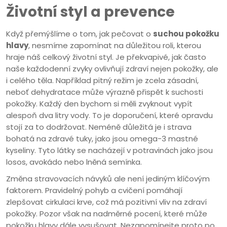
Životní styl a prevence
Když přemýšlíme o tom, jak pečovat o
suchou pokožku
hlavy
, nesmíme zapomínat na důležitou roli, kterou
hraje náš celkový životní styl. Je překvapivé, jak často
naše každodenní zvyky ovlivňují zdraví nejen pokožky, ale
i celého těla. Například pitný režim je zcela zásadní,
neboť dehydratace může výrazně přispět k suchosti
pokožky. Každý den bychom si měli zvyknout vypít
alespoň dva litry vody. To je doporučení, které opravdu
stojí za to dodržovat. Neméně důležitá je i strava
bohatá na zdravé tuky, jako jsou omega-3 mastné
kyseliny. Tyto látky se nacházejí v potravinách jako jsou
losos, avokádo nebo lněná semínka.
Změna stravovacích návyků ale není jediným klíčovým
faktorem. Pravidelný pohyb a cvičení pomáhají
zlepšovat cirkulaci krve, což má pozitivní vliv na zdraví
pokožky. Pozor však na nadměrné pocení, které může
pokožku hlavy dále vysušovat. Nezapomínejte proto po