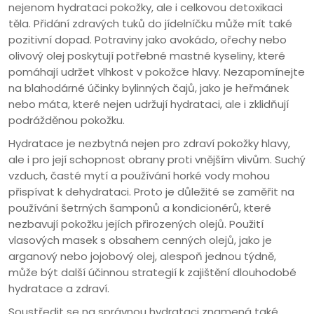
nejenom hydrataci pokožky, ale i celkovou detoxikaci
těla. Přidání zdravých tuků do jídelníčku může mít také
pozitivní dopad. Potraviny jako avokádo, ořechy nebo
olivový olej poskytují potřebné mastné kyseliny, které
pomáhají udržet vlhkost v pokožce hlavy. Nezapomínejte
na blahodárné účinky bylinných čajů, jako je heřmánek
nebo máta, které nejen udržují hydrataci, ale i zklidňují
podrážděnou pokožku.
Hydratace je nezbytná nejen pro zdraví pokožky hlavy,
ale i pro její schopnost obrany proti vnějším vlivům. Suchý
vzduch, časté mytí a používání horké vody mohou
přispívat k dehydrataci. Proto je důležité se zaměřit na
používání šetrných šamponů a kondicionérů, které
nezbavují pokožku jejích přirozených olejů. Použití
vlasových masek s obsahem cenných olejů, jako je
arganový nebo jojobový olej, alespoň jednou týdně,
může být další účinnou strategií k zajištění dlouhodobé
hydratace a zdraví.
Soustředit se na správnou hydrataci znamená také