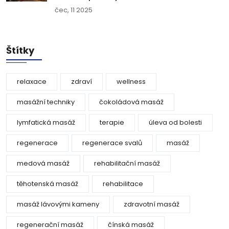
čec, 11 2025
Štítky
relaxace
zdraví
wellness
masážní techniky
čokoládová masáž
lymfatická masáž
terapie
úleva od bolesti
regenerace
regenerace svalů
masáž
medová masáž
rehabilitační masáž
těhotenská masáž
rehabilitace
masáž lávovými kameny
zdravotní masáž
regenerační masáž
čínská masáž