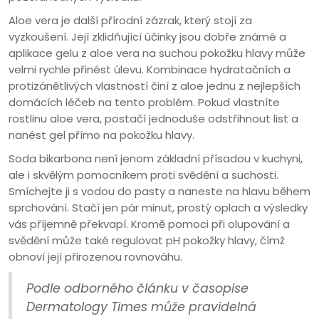
Aloe vera je další přírodní zázrak, který stojí za
vyzkoušení. Její zklidňující účinky jsou dobře známé a
aplikace gelu z aloe vera na suchou pokožku hlavy může
velmi rychle přinést úlevu. Kombinace hydratačních a
protizánětlivých vlastností činí z aloe jednu z nejlepších
domácích léčeb na tento problém. Pokud vlastníte
rostlinu aloe vera, postačí jednoduše odstřihnout list a
nanést gel přímo na pokožku hlavy.
Soda bikarbona není jenom základní přísadou v kuchyni,
ale i skvělým pomocníkem proti svědění a suchosti.
Smíchejte ji s vodou do pasty a naneste na hlavu během
sprchování. Stačí jen pár minut, prostý oplach a výsledky
vás příjemně překvapí. Kromě pomoci při olupování a
svědění může také regulovat pH pokožky hlavy, čímž
obnoví její přirozenou rovnováhu.
Podle odborného článku v časopise
Dermatology Times může pravidelná