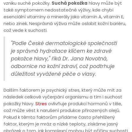
vzniku suché pokožky.
Suchá pokožka
hlavy může být
také symptomem nedostatečné výživy, kde chybí
esenciální vitamíny a minerály jako vitamín A, vitamín E,
nebo zinek. Nesprávná výživa může oslabit kožní bariéru,
což vede k suchosti.
"Podle České dermatologické společnosti
je správná hydratace klíčem ke zdravé
pokožce hlavy," říká Dr. Jana Novotná,
odbornice na kožní zdraví, což podtrhuje
důležitost vyvážené péče o vlasy.
Dalším faktorem je psychický stres, který může mít za
následek celkové vyčerpání organismu a tím i suchost
pokožky hlavy.
Stres
ovlivňuje produkci hormonů v těle,
což může vést k narušení produkce přirozených olejů.
Pokud k těmto faktorům přidáme často přehlížený
faktor, kterým je mráz a nízké teploty, získáme jasný
obrázek o tom, jak komplexní mohou být příčiny suchosti