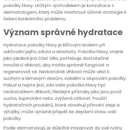
pokožky hlavy. Určitým východiskem je konzultace s
dermatologem, který může navrhnout účinné strategie k
řešení konkrétního problému.
Význam správné hydratace
Hydratace pokožky hlavy je klíčovým krokem při
udržování jejího zdraví a elasticity. Pokožka hlavy, stejně
jako jakákoli jiná část těla, potřebuje dostatečné
množství vlhkosti, aby mohla správně fungovat a
regenerovat se. Nedostatek vlhkosti může vést k
suchým a lámavým vlasům, svědění a olupování pokožky.
Pokud si nejste jisti, zda vaše pokožka hlavy trpí
nedostatkem vlhkosti, hledejte příznaky jako jsou pocit
sucha, šupinatění nebo zvýšená citlivost. Použití
hydratačních produktů, které obsahují přírodní oleje a
výtažky, může výrazně přispět ke zlepšení stavu vaší
pokožky.
Podle dermatologů je důležité integrovat do své rutiny