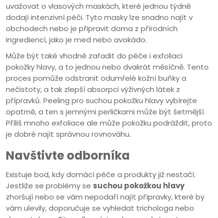
uvažovat o vlasových maskách, které jednou týdně
dodají intenzivní péči. Tyto masky lze snadno najít v
obchodech nebo je připravit doma z přírodních
ingrediencí, jako je med nebo avokádo.
Může být také vhodné zařadit do péče i exfoliaci
pokožky hlavy, a to jednou nebo dvakrát měsíčně. Tento
proces pomůže odstranit odumřelé kožní buňky a
nečistoty, a tak zlepší absorpci výživných látek z
přípravků. Peeling pro suchou pokožku hlavy vybírejte
opatrně, a ten s jemnými perličkami může být šetrnější.
Příliš mnoho exfoliace ale může pokožku podráždit, proto
je dobré najít správnou rovnováhu.
Navštivte odborníka
Existuje bod, kdy domácí péče a produkty již nestačí.
Jestliže se problémy se
suchou pokožkou hlavy
zhoršují nebo se vám nepodaří najít přípravky, které by
vám ulevily, doporučuje se vyhledat trichologa nebo