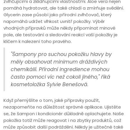
zvlhčujícími a zklidňujícími vlastnostmi. Aloe vera nejen
pomáhá hydratovat, ale také chladí a zmírňuje svědění.
Glycerin zase působí jako přírodní zvlhčovač, který
napomáhá udržet vlhkost uvnitř pokožky. Výběr
vhodných přípravků může někdy připomínat minové
pole, ale testování a sledování reakcí vaší pokožky je
klíčem k nalezení toho pravého.
"Šampony pro suchou pokožku hlavy by
měly obsahovat minimum dráždivých
chemikálií. Přírodní ingredience mohou
často pomoci víc než cokoli jiného," říká
kosmetoložka Sylvie Benešová.
Když přemýšlíte o tom, jaké přípravky použít,
nezapomeňte na důležitost správné aplikace. Ujistěte
se, že šampon i kondicionér důkladně oplachujete. Naše
pokožka totiž může reagovat i na zbytky produktů, což
může způsobit další podráždění. Někdy je užitečné také