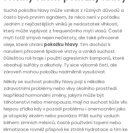
Suchá pokožka hlavy může vznikat z různých důvodů a
často bývá prvním signálem, že něco není v pořádku.
Jedním z nejčastějších viníků je nedostatek vlhkosti,
který může vyplývat z frequenčního mytí vlasů. Časté
mytí totiž smývá nejen nečistoty, ale také přirozené
oleje, které chrání
pokožku hlavy
. Tím dochází k
narušení přirozené lipidové vrstvy a vzniká suchost.
Důležitou roli hraje i použití agresivních šamponů, které
obsahují sulfáty a alkoholy. Ty sice výborně čistí, ale
zároveň mohou pokožku nadměrně vysušovat.
Někdy se suchost pokožky hlavy pojí s několika
zdravotními problémy nebo vlivy okolního prostředí.
Například hormonální změny, jakými může být
těhotenství nebo menopauza, mají na suchost kůže vliv.
Nejsou zřídka kdy v pozadí problému i onemocnění jako
je atopický ekzém nebo psoriáza. Příliš suchý vzduch
během zimních měsíců, časté používání topení nebo
klimatizace rovněž přispívá ke ztrátě hydratace a tím ke