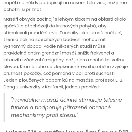
napětí se někdy podepisují na našem těle více, než jsme
ochotni si přiznat.
Maséři obvykle začínají s lehkým tlakem na oblasti okolo
spánků a přecházejí do kruhových pohybů, aby
stimulovali proudění krve. Techniky jako jemné hnětení,
tření a tlak na specifických bodech mohou mít
významný dopad. Podle některých studií může
pravidelná antimigrenózní masáž snížit frekvenci a
intenzitu záchvatů migrény, což je pro mnohé lidi velkou
úlevou. Kromě toho se zlepšením krevního oběhu zvyšuje
pružnost pokožky, což pomáhá v boji proti suchosti.
Jeden z loučených odborníků na masáže, profesor E. B.
Dong z univerzity v Kalifornii, jednou prohlásil:
"Pravidelná masáž účinně stimuluje tělesné
funkce a podporuje přirozené obranné
mechanismy proti stresu."