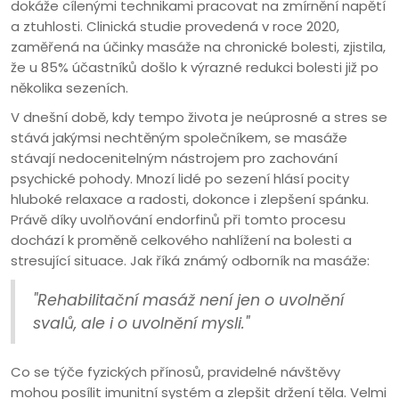
dokáže cílenými technikami pracovat na zmírnění napětí
a ztuhlosti. Clinická studie provedená v roce 2020,
zaměřená na účinky masáže na chronické bolesti, zjistila,
že u 85% účastníků došlo k výrazné redukci bolesti již po
několika sezeních.
V dnešní době, kdy tempo života je neúprosné a stres se
stává jakýmsi nechtěným společníkem, se masáže
stávají nedocenitelným nástrojem pro zachování
psychické pohody. Mnozí lidé po sezení hlásí pocity
hluboké relaxace a radosti, dokonce i zlepšení spánku.
Právě díky uvolňování endorfinů při tomto procesu
dochází k proměně celkového nahlížení na bolesti a
stresující situace. Jak říká známý odborník na masáže:
"Rehabilitační masáž není jen o uvolnění
svalů, ale i o uvolnění mysli."
Co se týče fyzických přínosů, pravidelné návštěvy
mohou posílit imunitní systém a zlepšit držení těla. Velmi