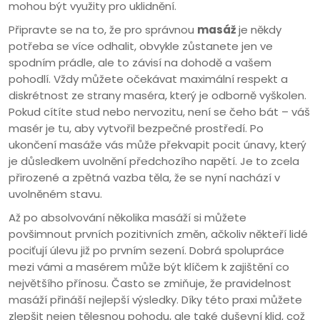
mohou být využity pro uklidnění.
Připravte se na to, že pro správnou
masáž
je někdy
potřeba se více odhalit, obvykle zůstanete jen ve
spodním prádle, ale to závisí na dohodě a vašem
pohodlí. Vždy můžete očekávat maximální respekt a
diskrétnost ze strany maséra, který je odborně vyškolen.
Pokud cítíte stud nebo nervozitu, není se čeho bát – váš
masér je tu, aby vytvořil bezpečné prostředí. Po
ukončení masáže vás může překvapit pocit únavy, který
je důsledkem uvolnění předchozího napětí. Je to zcela
přirozené a zpětná vazba těla, že se nyní nachází v
uvolněném stavu.
Až po absolvování několika masáží si můžete
povšimnout prvních pozitivních změn, ačkoliv někteří lidé
pociťují úlevu již po prvním sezení. Dobrá spolupráce
mezi vámi a masérem může být klíčem k zajištění co
největšího přínosu. Často se zmiňuje, že pravidelnost
masáží přináší nejlepší výsledky. Díky této praxi můžete
zlepšit nejen tělesnou pohodu, ale také duševní klid, což