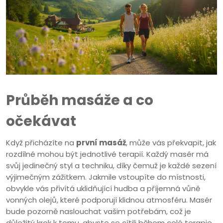
Průběh masáže a co
očekávat
Když přicházíte na
první masáž
, může vás překvapit, jak
rozdílné mohou být jednotlivé terapií. Každý masér má
svůj jedinečný styl a techniku, díky čemuž je každé sezení
výjimečným zážitkem. Jakmile vstoupíte do místnosti,
obvykle vás přivítá uklidňující hudba a příjemná vůně
vonných olejů, které podporují klidnou atmosféru. Masér
bude pozorně naslouchat vašim potřebám, což je
důležitý krok k tomu, abyste se cítili během celé terapie