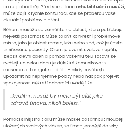
co nejpohodlněji. Před samotnou
rehabilitační masáží
,
může dojít k rychlé konzultaci, kde se proberou vaše
aktuální problémy a přání.
Během masáže se zaměříte na oblast, která potřebuje
největší pozornost. Může to být konkrétní problémové
místo, jako je oblast ramen, krku nebo zad, což je často
zmiňováno pacienty. Cílem je uvolnit svalové napětí,
zlepšit krevní oběh a pomoci vašemu tělu zotavit se
rychleji. Po celou dobu je důležité komunikovat s
masérem o tom, jak se cítíte – nikdy neváhejte
upozornit na nepříjemné pocity nebo naopak projevit
spokojenost. Někteří odborníci uvádějí, že
„kvalitní masáž by měla být cítit jako
zdravá únava, nikoli bolest.“
Pomocí silnějšího tlaku může masér dosáhnout hlouběji
uložených svalových vláken, zatímco jemnější doteky