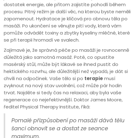
dostatek energie, ale přitom zajistíte pohodlí během
procesu. Pitný režim je další věc, na kterou byste neměli
zapomenout. Hydratace je klíčová pro obnovu těla po
masáži. Po ukončení se věnujte pití vody, která vám
pomůže odvádět toxiny a zbytky kyseliny mléčné, které
se při terapii hromadí ve svalech.
Zajímavé je, že správná péče po masáži je rovnocenně
důležitá jako samotná masáž. Poté, co opustíte
masérský stůl, může být lákavé se ihned pustit do
hektického rozvrhu, ale důležitější než vypadá, je dát si
chvíli na odpočinek. Vaše tělo si po
terapie
musí
zvyknout na nový stav uvolnění, což může pár hodin
trvat. Najděte si tedy čas na relaxaci, aby byla vaše
regenerace co nejefektivnější. Doktor James Moore,
ředitel Physical Therapy Institute, říká:
Pomalé přizpůsobení po masáži dává tělu
šanci obnovit se a dostat ze seance
maximum.