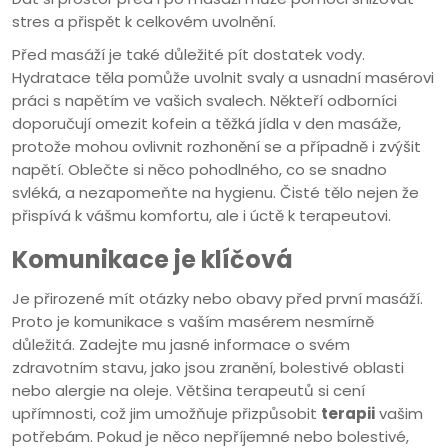
stres a přispět k celkovém uvolnění.
Před masáží je také důležité pít dostatek vody.
Hydratace těla pomůže uvolnit svaly a usnadní masérovi
práci s napětím ve vašich svalech. Někteří odborníci
doporučují omezit kofein a těžká jídla v den masáže,
protože mohou ovlivnit rozhonění se a případně i zvýšit
napětí. Oblečte si něco pohodlného, co se snadno
svléká, a nezapomeňte na hygienu. Čisté tělo nejen že
přispívá k vášmu komfortu, ale i úctě k terapeutovi.
Komunikace je klíčová
Je přirozené mít otázky nebo obavy před první masáží.
Proto je komunikace s vaším masérem nesmírně
důležitá. Zadejte mu jasné informace o svém
zdravotním stavu, jako jsou zranění, bolestivé oblasti
nebo alergie na oleje. Většina terapeutů si cení
upřímnosti, což jim umožňuje přizpůsobit
terapii
vašim
potřebám. Pokud je něco nepříjemné nebo bolestivé,