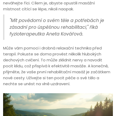
neváhejte říci. Cílem je, abyste opustili masážní
místnost cítící se lépe, nikoli naopak.
"Mít povědomí o svém těle a potřebách je
zásadní pro úspěšnou rehabilitaci," říká
fyzioterapeutka Aneta Kovářová.
Může vám pomoci i drobná relaxační technika před
terapií. Pokuste se doma provést několik hlubokých
dechových cvičení. To může zklidnit nervy a navodit
pocit klidu, což přispívá k efektivitě masáže. A konečně,
přijměte, že vaše první rehabilitační masáž je začátkem
nové cesty. Užívejte si ten pocit péče o své tělo a
nechte se unést na vlně uzdravení.