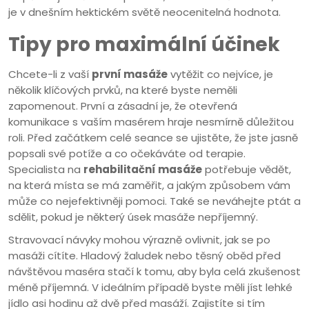
je v dnešním hektickém světě neocenitelná hodnota.
Tipy pro maximální účinek
Chcete-li z vaší
první masáže
vytěžit co nejvíce, je
několik klíčových prvků, na které byste neměli
zapomenout. První a zásadní je, že otevřená
komunikace s vaším masérem hraje nesmírně důležitou
roli. Před začátkem celé seance se ujistěte, že jste jasně
popsali své potíže a co očekáváte od terapie.
Specialista na
rehabilitační masáže
potřebuje vědět,
na která místa se má zaměřit, a jakým způsobem vám
může co nejefektivněji pomoci. Také se neváhejte ptát a
sdělit, pokud je některý úsek masáže nepříjemný.
Stravovací návyky mohou výrazně ovlivnit, jak se po
masáži cítíte. Hladový žaludek nebo těsný oběd před
návštěvou maséra stačí k tomu, aby byla celá zkušenost
méně příjemná. V ideálním případě byste měli jíst lehké
jídlo asi hodinu až dvě před masáží. Zajistíte si tím