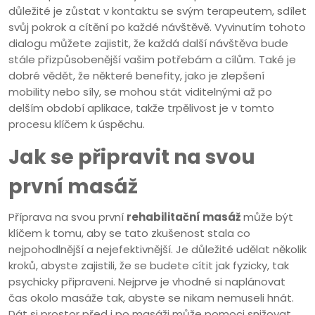
důležité je zůstat v kontaktu se svým terapeutem, sdílet
svůj pokrok a cítění po každé návštěvě. Vyvinutím tohoto
dialogu můžete zajistit, že každá další návštěva bude
stále přizpůsobenější vašim potřebám a cílům. Také je
dobré vědět, že některé benefity, jako je zlepšení
mobility nebo síly, se mohou stát viditelnými až po
delším období aplikace, takže trpělivost je v tomto
procesu klíčem k úspěchu.
Jak se připravit na svou
první masáž
Příprava na svou první
rehabilitační masáž
může být
klíčem k tomu, aby se tato zkušenost stala co
nejpohodlnější a nejefektivnější. Je důležité udělat několik
kroků, abyste zajistili, že se budete cítit jak fyzicky, tak
psychicky připraveni. Nejprve je vhodné si naplánovat
čas okolo masáže tak, abyste se nikam nemuseli hnát.
Dát si prostor před i po masáži může pomoci snižovat