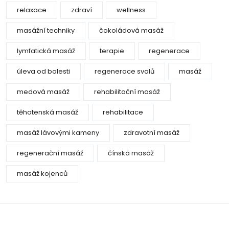
relaxace
zdraví
wellness
masážní techniky
čokoládová masáž
lymfatická masáž
terapie
regenerace
úleva od bolesti
regenerace svalů
masáž
medová masáž
rehabilitační masáž
těhotenská masáž
rehabilitace
masáž lávovými kameny
zdravotní masáž
regenerační masáž
čínská masáž
masáž kojenců