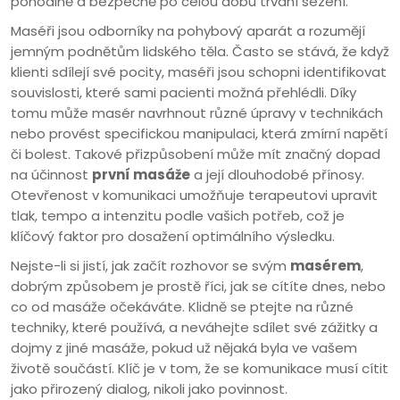
pohodlně a bezpečně po celou dobu trvání sezení.
Maséři jsou odborníky na pohybový aparát a rozumějí
jemným podnětům lidského těla. Často se stává, že když
klienti sdílejí své pocity, maséři jsou schopni identifikovat
souvislosti, které sami pacienti možná přehlédli. Díky
tomu může masér navrhnout různé úpravy v technikách
nebo provést specifickou manipulaci, která zmírní napětí
či bolest. Takové přizpůsobení může mít značný dopad
na účinnost
první masáže
a její dlouhodobé přínosy.
Otevřenost v komunikaci umožňuje terapeutovi upravit
tlak, tempo a intenzitu podle vašich potřeb, což je
klíčový faktor pro dosažení optimálního výsledku.
Nejste-li si jistí, jak začít rozhovor se svým
masérem
,
dobrým způsobem je prostě říci, jak se cítíte dnes, nebo
co od masáže očekáváte. Klidně se ptejte na různé
techniky, které používá, a neváhejte sdílet své zážitky a
dojmy z jiné masáže, pokud už nějaká byla ve vašem
životě součástí. Klíč je v tom, že se komunikace musí cítit
jako přirozený dialog, nikoli jako povinnost.