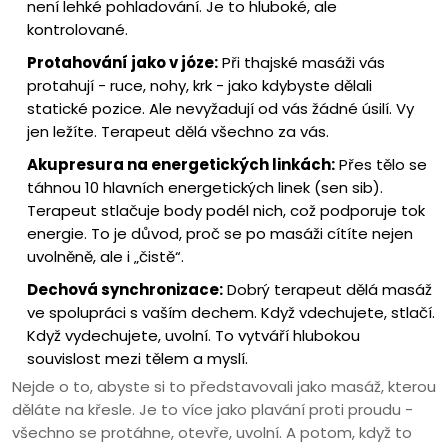
není lehké pohladování. Je to hluboké, ale
kontrolované.
Protahování jako v józe:
Při thajské masáži vás
protahují - ruce, nohy, krk - jako kdybyste dělali
statické pozice. Ale nevyžadují od vás žádné úsilí. Vy
jen ležíte. Terapeut dělá všechno za vás.
Akupresura na energetických linkách:
Přes tělo se
táhnou 10 hlavních energetických linek (sen sib).
Terapeut stlačuje body podél nich, což podporuje tok
energie. To je důvod, proč se po masáži cítíte nejen
uvolněně, ale i „čistě“.
Dechová synchronizace:
Dobrý terapeut dělá masáž
ve spolupráci s vaším dechem. Když vdechujete, stlačí.
Když vydechujete, uvolní. To vytváří hlubokou
souvislost mezi tělem a myslí.
Nejde o to, abyste si to představovali jako masáž, kterou
děláte na křesle. Je to více jako plavání proti proudu -
všechno se protáhne, otevře, uvolní. A potom, když to