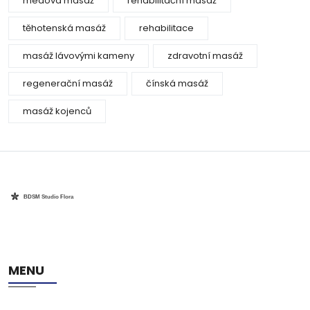
medová masáž
rehabilitační masáž
těhotenská masáž
rehabilitace
masáž lávovými kameny
zdravotní masáž
regenerační masáž
čínská masáž
masáž kojenců
MENU