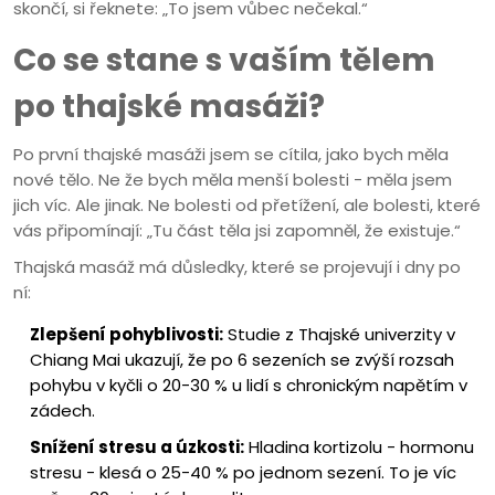
skončí, si řeknete: „To jsem vůbec nečekal.“
Co se stane s vaším tělem
po thajské masáži?
Po první thajské masáži jsem se cítila, jako bych měla
nové tělo. Ne že bych měla menší bolesti - měla jsem
jich víc. Ale jinak. Ne bolesti od přetížení, ale bolesti, které
vás připomínají: „Tu část těla jsi zapomněl, že existuje.“
Thajská masáž má důsledky, které se projevují i dny po
ní:
Zlepšení pohyblivosti:
Studie z Thajské univerzity v
Chiang Mai ukazují, že po 6 sezeních se zvýší rozsah
pohybu v kyčli o 20-30 % u lidí s chronickým napětím v
zádech.
Snížení stresu a úzkosti:
Hladina kortizolu - hormonu
stresu - klesá o 25-40 % po jednom sezení. To je víc