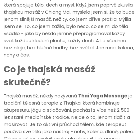
která spojuje tělo, dech a mysl. Když jsem poprvé zkusila
thajskou masáž v Chiang Mai, myslela jsem si, že to bude
jenom silnější masáž, než ty, co jsem dříve prožila. Mýlila
jsem se. To, co jsem zažila, bylo něco, co se mi do těla
vsadilo - jako by někdo jemně přeprogramoval každý
sval, každou kloubní plochu, každý dech. A to všechno
bez oleje, bez hlučné hudby, bez světel. Jen ruce, kolena,
nohy a čas.
Co je thajská masáž
skutečně?
Thajská masáž, někdy nazývaná
Thai Yoga Massage
je
tradiční tělesná terapie z Thajska, která kombinuje
akupresuru, jógu a stlačování
, pochází z více než 2 500
let staré medicínské tradice. Nejde o to, jenom tlačit a
masírovat. Je to aktivní průchod tělem, kde terapeut
používá své tělo jako nástroj - nohy, kolena, dlaně, palec.
Cílem není jen uvolnit svaly, ale obnovit tok energie