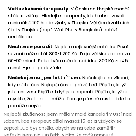
Volte zkušené terapeuty:
V Česku se thajská masáž
stále rozšiřuje. Hledejte terapeuty, kteří absolvovali
minimálně 100 hodin výuky v Thajsku. Většina kvalitních
škol v Thajsku (např. Wat Pho v Bangkoku) nabízí
certifikace.
Nechte se poradit:
Nejde o nejlevnější nabídku. První
sezení může stát 800-1 200 Kč. To je většinou cena za
60-90 minut. Pokud vám někdo nabídne 300 Kč za 45
minut - je to podezřelé.
Nečekejte na „perfektní“ den:
Nečekejte na víkend,
kdy máte čas. Nejlepší čas je právě teď. Přijďte, když
jste unavení. Přijďte, když jste napnutí. Přijďte, když si
myslíte, že to nepomůže. Tam je přesně místo, kde to
pomůže nejvíc.
Nejlepší zkušenost jsem měla v malé kanceláři v Ústí nad
Labem, kde terapeut dělal masáž 15 let a vždycky se
zeptal: „Co bys chtěla, abych se na tebe zaměřil?“
Neřekla jsem nic. On řekl: „Vidím, že máš napnuté