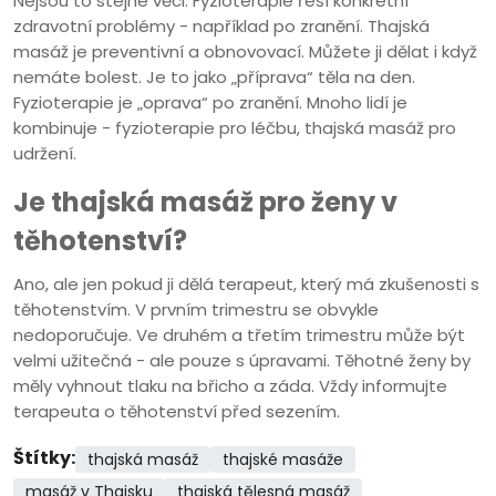
Nejsou to stejné věci. Fyzioterapie řeší konkrétní
zdravotní problémy - například po zranění. Thajská
masáž je preventivní a obnovovací. Můžete ji dělat i když
nemáte bolest. Je to jako „příprava“ těla na den.
Fyzioterapie je „oprava“ po zranění. Mnoho lidí je
kombinuje - fyzioterapie pro léčbu, thajská masáž pro
udržení.
Je thajská masáž pro ženy v
těhotenství?
Ano, ale jen pokud ji dělá terapeut, který má zkušenosti s
těhotenstvím. V prvním trimestru se obvykle
nedoporučuje. Ve druhém a třetím trimestru může být
velmi užitečná - ale pouze s úpravami. Těhotné ženy by
měly vyhnout tlaku na břicho a záda. Vždy informujte
terapeuta o těhotenství před sezením.
Štítky:
thajská masáž
thajské masáže
masáž v Thajsku
thajská tělesná masáž