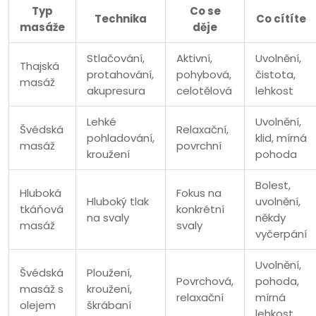
Typ
Co se
Technika
Co cítíte
masáže
děje
Stlačování,
Aktivní,
Uvolnění,
Thajská
protahování,
pohybová,
čistota,
masáž
akupresura
celotělová
lehkost
Lehké
Uvolnění,
Švédská
Relaxační,
pohladování,
klid, mírná
masáž
povrchní
kroužení
pohoda
Bolest,
Hluboká
Fokus na
Hluboký tlak
uvolnění,
tkáňová
konkrétní
na svaly
někdy
masáž
svaly
vyčerpání
Uvolnění,
Švédská
Ploužení,
Povrchová,
pohoda,
masáž s
kroužení,
relaxační
mírná
olejem
škrábaní
lehkost