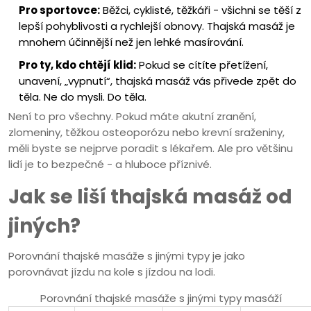
Pro sportovce:
Běžci, cyklisté, těžkáři - všichni se těší z
lepší pohyblivosti a rychlejší obnovy. Thajská masáž je
mnohem účinnější než jen lehké masírování.
Pro ty, kdo chtějí klid:
Pokud se cítíte přetížení,
unavení, „vypnutí“, thajská masáž vás přivede zpět do
těla. Ne do mysli. Do těla.
Není to pro všechny. Pokud máte akutní zranění,
zlomeniny, těžkou osteoporózu nebo krevní sraženiny,
měli byste se nejprve poradit s lékařem. Ale pro většinu
lidí je to bezpečné - a hluboce příznivé.
Jak se liší thajská masáž od
jiných?
Porovnání thajské masáže s jinými typy je jako
porovnávat jízdu na kole s jízdou na lodi.
Porovnání thajské masáže s jinými typy masáží