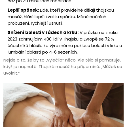
než po 30 minutách meditace.
Lepší spánek:
Lidé, kteří pravidelně dělají thajskou
masáž, hlásí lepší kvalitu spánku. Méně nočních
probuzení, rychlejší usnutí.
Snížení bolesti v zádech a krku:
V průzkumu z roku
2023 zahrnujícím 400 lidí v Thajsku a Evropě se 72 %
účastníků hlásilo ke výraznému poklesu bolesti v krku a
lumbální oblasti po 4-6 sezeních.
Nejde o to, že by to „vylečilo“ něco. Ale tělo si pamatuje,
když je napnuté. Thajská masáž ho připomíná: „Můžeš se
uvolnit.“