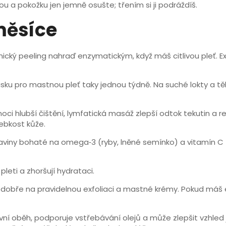
ou a pokožku jen jemně osušte; třením si ji podráždíš.
měsíce
nický peeling nahraď enzymatickým, když máš citlivou pleť. Ex
asku pro mastnou pleť taky jednou týdně. Na suché lokty a 
oci hlubší čištění, lymfatická masáž zlepší odtok tekutin 
ebkost kůže.
raviny bohaté na omega‑3 (ryby, lněné semínko) a vitamín C (o
pleti a zhoršují hydrataci.
ují dobře na pravidelnou exfoliaci a mastné krémy. Pokud m
ní oběh, podporuje vstřebávání olejů a může zlepšit vzhled 