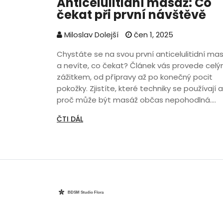
Anticelulitidní masáž: Co
čekat při první návštěvě
Miloslav Dolejší
čen 1, 2025
Chystáte se na svou první anticelulitidní ma
a nevíte, co čekat? Článek vás provede cel
zážitkem, od přípravy až po konečný pocit
pokožky. Zjistíte, které techniky se používají a
proč může být masáž občas nepohodlná.
Poradím, jak z masáže vytěžit co nejvíc a če
ČTI DÁL
se po zákroku vyvarovat. Už žádné nervy z
neznámého – pojďte na to připraveni.