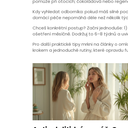
pomůže při otocích; čokoládová nebo regen
Kdy vyhledat odborníka: pokud máš silné podráž
domácí péče nepomáhá déle než několik týd
Chceš konkrétní postup? Začni jednoduše: 1) j
ošetření měsíčně. Dodržuj to 6–8 týdnů a uvid
Pro další praktické tipy mrkni na články o 
krokem a jednoduché rutiny, které opravdu fu