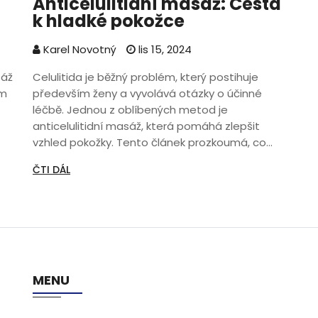
Anticelulitidní masáž: Cesta
k hladké pokožce
Karel Novotný
lis 15, 2024
sáž
Celulitida je běžný problém, který postihuje
ým
především ženy a vyvolává otázky o účinné
léčbě. Jednou z oblíbených metod je
anticelulitidní masáž, která pomáhá zlepšit
vzhled pokožky. Tento článek prozkoumá, co
ho
způsobuje celulitidu, jak masáže pomáhají, a
ČTI DÁL
nabídne několik praktických tipů na domácí
masážní techniky.
MENU