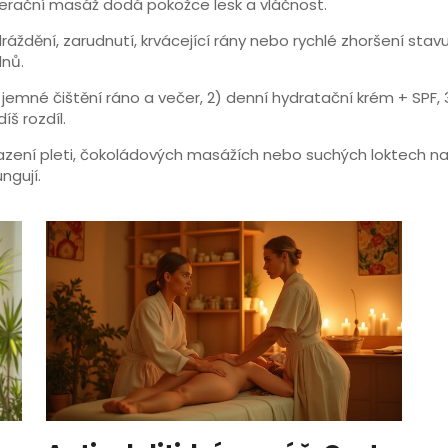
erační masáž dodá pokožce lesk a vláčnost.
dění, zarudnutí, krvácející rány nebo rychlé zhoršení stavu p
nů.
emné čištění ráno a večer, 2) denní hydratační krém + SPF, 3)
íš rozdíl.
omlazení pleti, čokoládových masážích nebo suchých loktech
ngují.