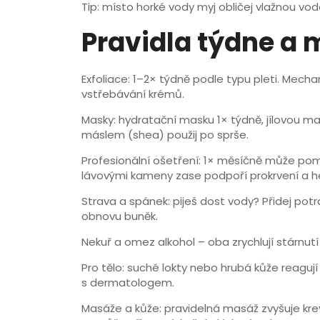
Tip: místo horké vody myj obličej vlažnou vod
Pravidla týdne a 
Exfoliace: 1–2× týdně podle typu pleti. Mecha
vstřebávání krémů.
Masky: hydratační masku 1× týdně, jílovou m
máslem (shea) použij po sprše.
Profesionální ošetření: 1× měsíčně může pom
lávovými kameny zase podpoří prokrvení a h
Strava a spánek: piješ dost vody? Přidej pot
obnovu buněk.
Nekuř a omez alkohol – oba zrychlují stárnutí 
Pro tělo: suché lokty nebo hrubá kůže reag
s dermatologem.
Masáže a kůže: pravidelná masáž zvyšuje krev