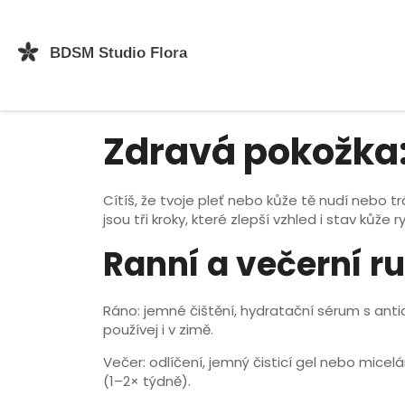
Zdravá pokožka:
Cítíš, že tvoje pleť nebo kůže tě nudí nebo t
jsou tři kroky, které zlepší vzhled i stav kůže r
Ranní a večerní ru
Ráno: jemné čištění, hydratační sérum s antio
používej i v zimě.
Večer: odlíčení, jemný čisticí gel nebo micel
(1–2× týdně).