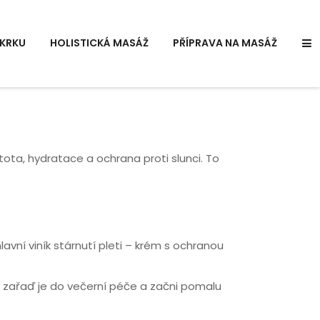
KRKU
HOLISTICKÁ MASÁŽ
PŘÍPRAVA NA MASÁŽ
stota, hydratace a ochrana proti slunci. To
avní viník stárnutí pleti – krém s ochranou
ny, zařaď je do večerní péče a začni pomalu