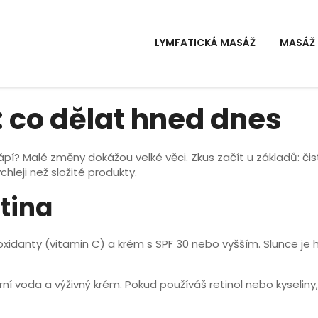
LYMFATICKÁ MASÁŽ
MASÁŽ 
 co dělat hned dnes
rápí? Malé změny dokážou velké věci. Zkus začít u základů: či
ychleji než složité produkty.
tina
xidanty (vitamin C) a krém s SPF 30 nebo vyšším. Slunce je hl
ární voda a výživný krém. Pokud používáš retinol nebo kyseli