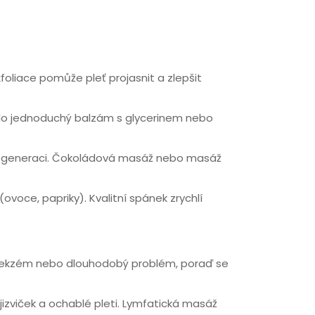
foliace pomůže pleť projasnit a zlepšit
tělo jednoduchý balzám s glycerinem nebo
a regeneraci. Čokoládová masáž nebo masáž
voce, papriky). Kvalitní spánek zrychlí
áš ekzém nebo dlouhodobý problém, poraď se
jizviček a ochablé pleti. Lymfatická masáž