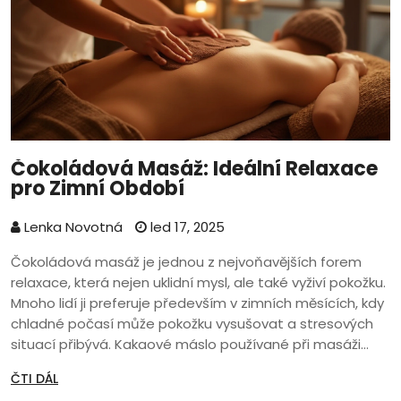
Čokoládová Masáž: Ideální Relaxace
pro Zimní Období
Lenka Novotná
led 17, 2025
Čokoládová masáž je jednou z nejvoňavějších forem
relaxace, která nejen uklidní mysl, ale také vyživí pokožku.
Mnoho lidí ji preferuje především v zimních měsících, kdy
chladné počasí může pokožku vysušovat a stresových
situací přibývá. Kakaové máslo používané při masáži
navíc obsahuje antioxidanty, které pomáhají bojovat
ČTI DÁL
proti volným radikálům, což může podpořit zdravý vzhled