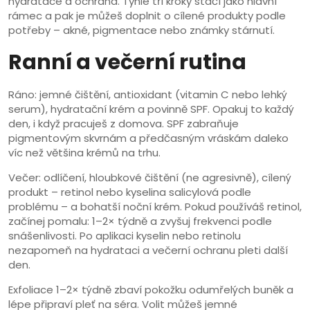
hydratace a ochrana. Tyhle tři kroky stačí jako hlavní
rámec a pak je můžeš doplnit o cílené produkty podle
potřeby – akné, pigmentace nebo známky stárnutí.
Ranní a večerní rutina
Ráno: jemné čištění, antioxidant (vitamin C nebo lehký
serum), hydratační krém a povinně SPF. Opakuj to každý
den, i když pracuješ z domova. SPF zabraňuje
pigmentovým skvrnám a předčasným vráskám daleko
víc než většina krémů na trhu.
Večer: odlíčení, hloubkové čištění (ne agresivně), cílený
produkt – retinol nebo kyselina salicylová podle
problému – a bohatší noční krém. Pokud používáš retinol,
začínej pomalu: 1–2× týdně a zvyšuj frekvenci podle
snášenlivosti. Po aplikaci kyselin nebo retinolu
nezapomeň na hydrataci a večerní ochranu pleti další
den.
Exfoliace 1–2× týdně zbaví pokožku odumřelých buněk a
lépe připraví pleť na séra. Volit můžeš jemné