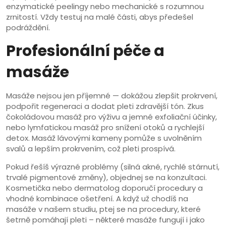
enzymatické peelingy nebo mechanické s rozumnou
zrnitostí. Vždy testuj na malé části, abys předešel
podráždění.
Profesionální péče a
masáže
Masáže nejsou jen příjemné — dokážou zlepšit prokrvení,
podpořit regeneraci a dodat pleti zdravější tón. Zkus
čokoládovou masáž pro výživu a jemné exfoliační účinky,
nebo lymfatickou masáž pro snížení otoků a rychlejší
detox. Masáž lávovými kameny pomůže s uvolněním
svalů a lepším prokrvením, což pleti prospívá.
Pokud řešíš výrazné problémy (silná akné, rychlé stárnutí,
trvalé pigmentové změny), objednej se na konzultaci.
Kosmetička nebo dermatolog doporučí procedury a
vhodné kombinace ošetření. A když už chodíš na
masáže v našem studiu, ptej se na procedury, které
šetrně pomáhají pleti – některé masáže fungují i jako