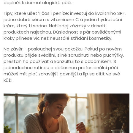
doplněk k dermatologické péči.
Tipy, které ušetří čas i peníze: investuj do kvalitního SPF,
jedno dobré sérum s vitaminem C a jeden hydratační
krém, který ti sedne. Nehledej zázraky v deseti
produktech najednou. Důslednost s pár osvědčenými
kroky přinese víc než neustálé střídání kosmetiky.
Na závěr – poslouchej svou pokožku. Pokud po novém
produktu přijde svědění, silné zarudnutí nebo puchýřky,
přestaň ho používat a konzultuj to s odborníkem. S
jednoduchou rutinou a občasnou profesionální péčí
můžeš mít pleť zdravější, pevnější a líp se cítit ve své
kůži.