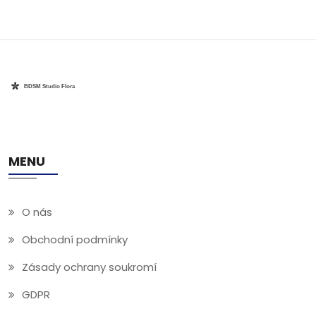
pokožky. Čokoládová masáž také díky svým hydratačním
vlastnostem zanechává pokožku hedvábně jemnou a
vůně čokolády působí jako přírodní antidepresivum.
MENU
O nás
Obchodní podmínky
Zásady ochrany soukromí
GDPR