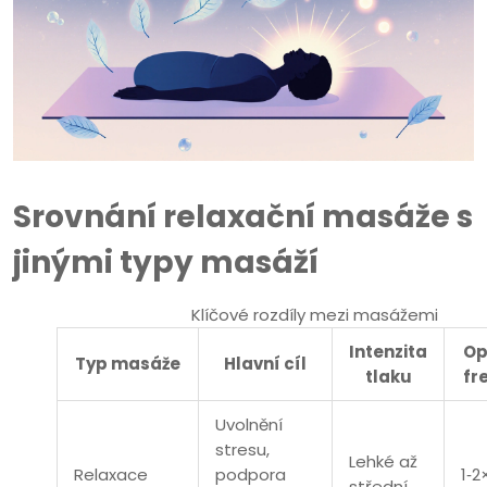
Srovnání relaxační masáže s
jinými typy masáží
Klíčové rozdíly mezi masážemi
Intenzita
Op
Typ masáže
Hlavní cíl
tlaku
fr
Uvolnění
stresu,
Lehké až
Relaxace
podpora
1‑2
střední