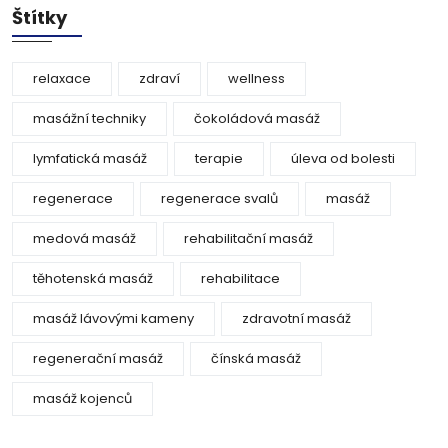
Štítky
relaxace
zdraví
wellness
masážní techniky
čokoládová masáž
lymfatická masáž
terapie
úleva od bolesti
regenerace
regenerace svalů
masáž
medová masáž
rehabilitační masáž
těhotenská masáž
rehabilitace
masáž lávovými kameny
zdravotní masáž
regenerační masáž
čínská masáž
masáž kojenců