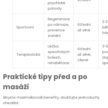
psychické
pohody
Regenerace
2‑3
po námaze,
Střední
Sportovní
bě
prevence
až silné
tré
zranění
Léčba
3‑
Střední
specifických
po
Terapeutická
až silné,
bolestí,
do
cílené
rehabilitace
spe
Praktické tipy před a po
masáži
Abyste maximalizovali benefity, dodržujte jednoduchý
checklist: