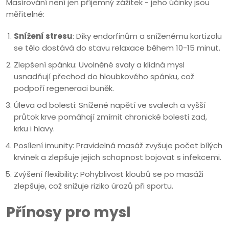
Masírování není jen příjemný zážitek - jeho účinky jsou
měřitelné:
Snížení stresu
: Díky endorfinům a sníženému kortizolu
se tělo dostává do stavu relaxace během 10-15 minut.
Zlepšení spánku: Uvolněné svaly a klidná mysl
usnadňují přechod do hloubkového spánku, což
podpoří regeneraci buněk.
Úleva od bolesti: Snížené napětí ve svalech a vyšší
průtok krve pomáhají zmírnit chronické bolesti zad,
krku i hlavy.
Posílení imunity: Pravidelná masáž zvyšuje počet bílých
krvinek a zlepšuje jejich schopnost bojovat s infekcemi.
Zvýšení flexibility: Pohyblivost kloubů se po masáži
zlepšuje, což snižuje riziko úrazů při sportu.
Přínosy pro mysl