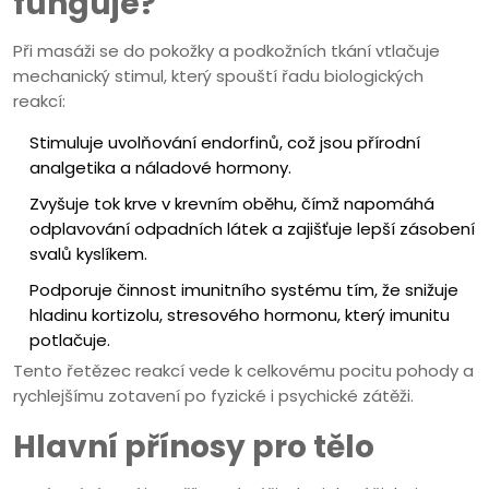
funguje?
Při masáži se do pokožky a podkožních tkání vtlačuje
mechanický stimul, který spouští řadu biologických
reakcí:
Stimuluje uvolňování
endorfinů
, což jsou přírodní
analgetika a náladové hormony.
Zvyšuje tok krve v
krevním oběhu
, čímž napomáhá
odplavování odpadních látek a zajišťuje lepší zásobení
svalů kyslíkem.
Podporuje činnost
imunitního systému
tím, že snižuje
hladinu kortizolu, stresového hormonu, který imunitu
potlačuje.
Tento řetězec reakcí vede k celkovému pocitu pohody a
rychlejšímu zotavení po fyzické i psychické zátěži.
Hlavní přínosy pro tělo