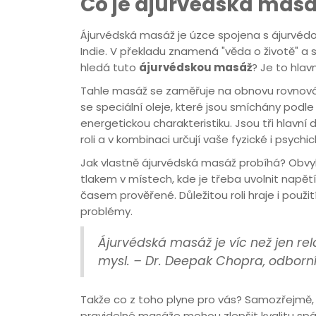
Co je ájurvédská mas
Ájurvédská masáž je úzce spojena s ájurvédo
Indie. V překladu znamená "věda o životě" a sa
hledá tuto
ájurvédskou masáž
? Je to hlav
Tahle masáž se zaměřuje na obnovu rovnováhy 
se speciální oleje, které jsou smíchány podl
energetickou charakteristiku. Jsou tři hlavní 
roli a v kombinaci určují vaše fyzické i psychic
Jak vlastně ájurvédská masáž probíhá? Obvyk
tlakem v místech, kde je třeba uvolnit napětí
časem prověřené. Důležitou roli hraje i použit
problémy.
Ájurvédská masáž je víc než jen rela
mysl. – Dr. Deepak Chopra, odborn
Takže co z toho plyne pro vás? Samozřejmě, ka
pravidelné masáže mohou zlepšit kvalitu spán