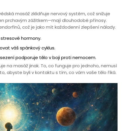
védská masáž zklidňuje nervový systém, což snižuje
u jen prchavým zážitkem—mají dlouhodobé přínosy.
endorfinů, což je jako mít každodenní zlepšení nálady.
je stresové hormony.
ovat váš spánkový cyklus.
é sezení podporuje tělo v boji proti nemocem.
uje na masáž jinak. To, co funguje pro jednoho, nemusí
o, abyste byli v kontaktu s tím, co vám vaše tělo říká.