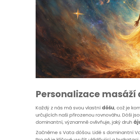
Personalizace masáží d
Každý z nás má svou vlastní
dóšu
, což je ko
určujících naši přirozenou rovnováhu. Dóši jso
dominantní, významně ovlivňuje, jaký druh
áj
Začněme s Vata dóšou. Lidé s dominantní Vat
Pro ně je klíčové využít uklidňující a hydrata