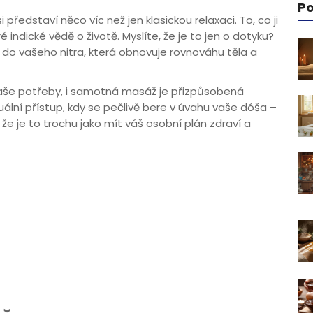
Po
 představí něco víc než jen klasickou relaxaci. To, co ji
aré indické vědě o životě. Myslíte, že je to jen o dotyku?
 do vašeho nitra, která obnovuje rovnováhu těla a
 naše potřeby, i samotná masáž je přizpůsobená
duální přístup, kdy se pečlivě bere v úvahu vaše dóša –
 že je to trochu jako mít váš osobní plán zdraví a