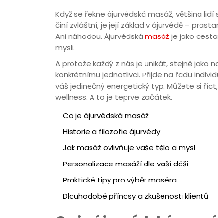
Když se řekne ájurvédská masáž, většina lidí si
činí zvláštní, je její základ v ájurvédě – prast
Ani náhodou. Ájurvédská
masáž
je jako cesta
mysli.
A protože každý z nás je unikát, stejně jako
konkrétnímu jednotlivci. Přijde na řadu indivi
váš jedinečný energetický typ. Můžete si říct,
wellness. A to je teprve začátek.
Co je ájurvédská masáž
Historie a filozofie ájurvédy
Jak masáž ovlivňuje vaše tělo a mysl
Personalizace masáží dle vaší dóši
Praktické tipy pro výběr maséra
Dlouhodobé přínosy a zkušenosti klientů