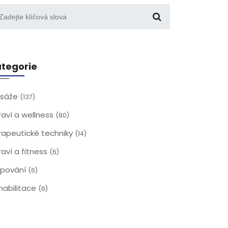
tegorie
sáže
(137)
raví a wellness
(80)
rapeutické techniky
(14)
raví a fitness
(6)
jpování
(6)
habilitace
(6)