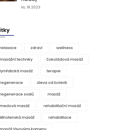
lis, 18 2023
ítky
relaxace
zdraví
wellness
masážní techniky
čokoládová masáž
lymfatická masáž
terapie
regenerace
úleva od bolesti
regenerace svalů
masáž
medová masáž
rehabilitační masáž
těhotenská masáž
rehabilitace
masáž lávovými kameny