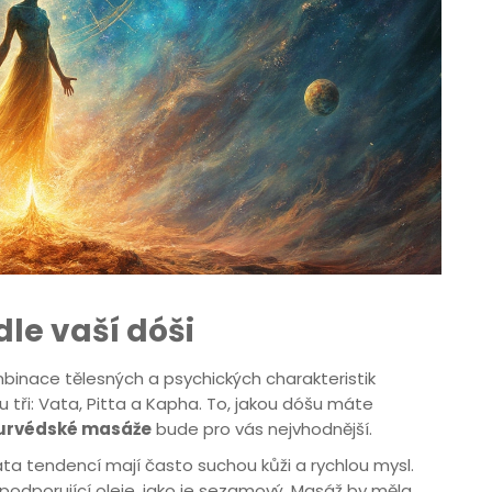
le vaší dóši
mbinace tělesných a psychických charakteristik
u tři: Vata, Pitta a Kapha. To, jakou dóšu máte
urvédské masáže
bude pro vás nejvhodnější.
a tendencí mají často suchou kůži a rychlou mysl.
ci podporující oleje, jako je sezamový. Masáž by měla