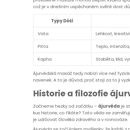
což je v dnešním uspěchaném světě dost důl
Typy Dóší
Vata
Lehkost, kreativ
Pitta
Teplo, intenzita
Kapha
Stabilita, klid, v
Ájurvédská masáž tedy nabízí více než fyzicko
navenek. A to je důvod, proč stojí za to ji vy
Historie a filozofie áju
Začneme hezky od začátku –
ájurvéda
je s
kus historie, co říkáte? Tato věda se zaměřuj
je udržovat člověka zdravého a v rovnováze.
Ájurvéda se točí kolem myšlenky, že každý z 