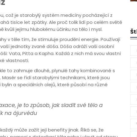
áž
u, což je starobylý systém medicíny pocházející z
há tisíce let zpátky. Ale proč tolik lidí po celém světě
ně kvůli jejímu hlubokému účinku na tělo i mysl.
Št
v těle tím, že stimuluje proudění energie. Používají
e vaší jednotky zvané dóša. Dóša odráží vaši osobní
dóši: Vata, Pitta a Kapha. Každá z nich má svou vlastní
ké vlastnosti.
le to zahrnuje dlouhé, plynulé tahy kombinované s
. Masér se řídí starobylými technikami, které jsou
í bylin a speciálních olejů, které působí na různé
xace, je to způsob, jak sladit své tělo a
ík na ájurvédu
ždý může zažít její benefity jinak. Říká se, že
ku, pomoci s detoxikací těla nebo i ulevit od stresu,