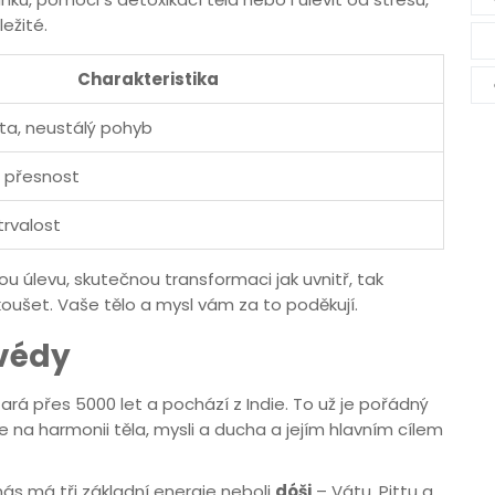
ežité.
Charakteristika
ita, neustálý pohyb
, přesnost
ytrvalost
u úlevu, skutečnou transformaci jak uvnitř, tak
zkoušet. Vaše tělo a mysl vám za to poděkují.
rvédy
tará přes 5000 let a pochází z Indie. To už je pořádný
e na harmonii těla, mysli a ducha a jejím hlavním cílem
nás má tři základní energie neboli
dóši
– Vátu, Pittu a