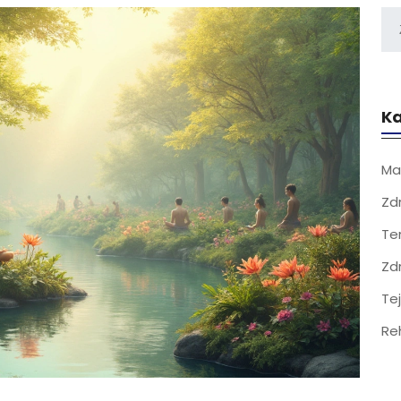
Ka
Ma
Zd
Te
Zd
Te
Re