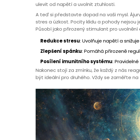
ulevit od napětí a uvolnit ztuhlosti.
A teď si představte dopad na vaši mysl. Ájur
stres a úzkost. Pocity klidu a pohody nejso
Působí jako přirozený stimulant pro uvolnění 
Redukce stresu
: Uvolňuje napětí a snižu
Zlepšení spánku
: Pomáhá přirozeně regul
Posílení imunitního systému
: Pravideln
Nakonec stojí za zmínku, že každý z nás reag
být ideální pro druhého. Vždy se zaměřte na t