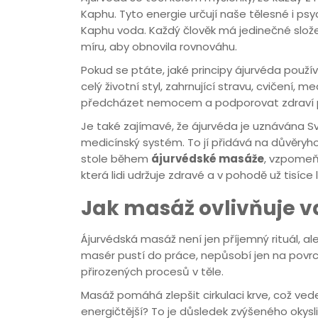
Kaphu. Tyto energie určují naše tělesné i ps
Kaphu voda. Každý člověk má jedinečné slože
míru, aby obnovila rovnováhu.
Pokud se ptáte, jaké principy ájurvéda použí
celý životní styl, zahrnující stravu, cvičení, m
předcházet nemocem a podporovat zdraví 
Je také zajímavé, že ájurvéda je uznávána S
medicínský systém. To jí přidává na důvěryh
stole během
ájurvédské masáže
, vzpomeňt
která lidi udržuje zdravé a v pohodě už tisíce l
Jak masáž ovlivňuje v
Ájurvédská masáž není jen příjemný rituál, a
masér pustí do práce, nepůsobí jen na povr
přirozených procesů v těle.
Masáž pomáhá zlepšit cirkulaci krve, což vede
energičtější? To je důsledek zvýšeného okysl