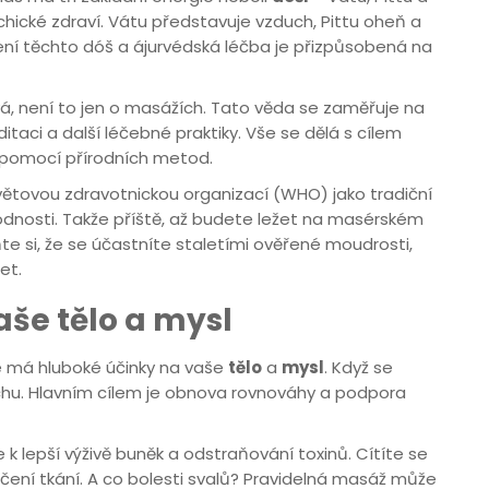
ychické zdraví. Vátu představuje vzduch, Pittu oheň a
ní těchto dóš a ájurvédská léčba je přizpůsobená na
vá, není to jen o masážích. Tato věda se zaměřuje na
editaci a další léčebné praktiky. Vše se dělá s cílem
pomocí přírodních metod.
větovou zdravotnickou organizací (WHO) jako tradiční
odnosti. Takže příště, až budete ležet na masérském
e si, že se účastníte staletími ověřené moudrosti,
et.
aše tělo a mysl
le má hluboké účinky na vaše
tělo
a
mysl
. Když se
chu. Hlavním cílem je obnova rovnováhy a podpora
 k lepší výživě buněk a odstraňování toxinů. Cítíte se
ičení tkání. A co bolesti svalů? Pravidelná masáž může