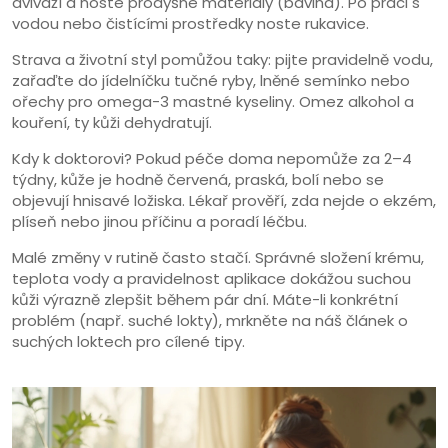
aviváží a noste prodyšné materiály (bavlna). Po práci s
vodou nebo čistícími prostředky noste rukavice.
Strava a životní styl pomůžou taky: pijte pravidelně vodu,
zařaďte do jídelníčku tučné ryby, lněné semínko nebo
ořechy pro omega-3 mastné kyseliny. Omez alkohol a
kouření, ty kůži dehydratují.
Kdy k doktorovi? Pokud péče doma nepomůže za 2–4
týdny, kůže je hodně červená, praská, bolí nebo se
objevují hnisavé ložiska. Lékař prověří, zda nejde o ekzém,
plíseň nebo jinou příčinu a poradí léčbu.
Malé změny v rutině často stačí. Správné složení krému,
teplota vody a pravidelnost aplikace dokážou suchou
kůži výrazně zlepšit během pár dní. Máte-li konkrétní
problém (např. suché lokty), mrkněte na náš článek o
suchých loktech pro cílené tipy.