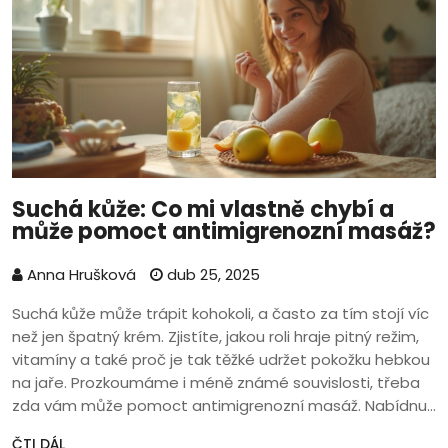
Suchá kůže: Co mi vlastně chybí a
může pomoct antimigrenozní masáž?
Anna Hrušková
dub 25, 2025
Suchá kůže může trápit kohokoli, a často za tím stojí víc
než jen špatný krém. Zjistíte, jakou roli hraje pitný režim,
vitamíny a také proč je tak těžké udržet pokožku hebkou
na jaře. Prozkoumáme i méně známé souvislosti, třeba
zda vám může pomoct antimigrenozní masáž. Nabídnu
konkrétní tipy, které fakt fungují, odkudkoliv – ať už
ČTI DÁL