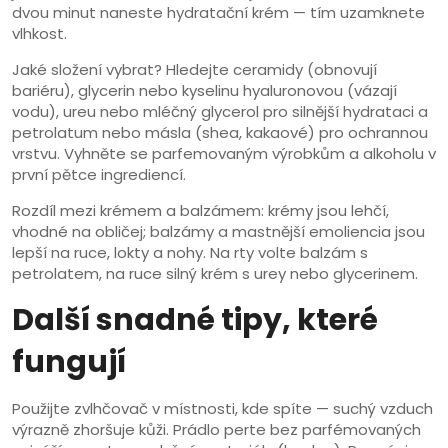
dvou minut naneste hydratační krém — tím uzamknete
vlhkost.
Jaké složení vybrat? Hledejte ceramidy (obnovují
bariéru), glycerin nebo kyselinu hyaluronovou (vázají
vodu), ureu nebo mléčný glycerol pro silnější hydrataci a
petrolatum nebo másla (shea, kakaové) pro ochrannou
vrstvu. Vyhněte se parfemovaným výrobkům a alkoholu v
první pětce ingrediencí.
Rozdíl mezi krémem a balzámem: krémy jsou lehčí,
vhodné na obličej; balzámy a mastnější emoliencia jsou
lepší na ruce, lokty a nohy. Na rty volte balzám s
petrolatem, na ruce silný krém s urey nebo glycerinem.
Další snadné tipy, které
fungují
Použijte zvlhčovač v místnosti, kde spíte — suchý vzduch
výrazně zhoršuje kůži. Prádlo perte bez parfémovaných