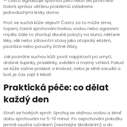
— často signalizuje špatnou péči nebo vliv prostředí.
Dobrá zpráva: většinu problémů zvládnete
jednoduchými kroky doma.
Proč se suchá kůže objeví? Často za to může zima,
topení, časté sprchování horkou vodou nebo agresivní
mýdla. Dále to zhoršují dlouhé pobyty na slunci, některé
léky, věk nebo zdravotní stavy jako atopický ekzém,
psoriáza nebo poruchy štítné žlázy.
Jak poznáte suchou kůži: pocit napjatosti po umytí,
drobné šupinky, prasklinky, svědění a matný vzhled. Pokud
se kůže začne praskat a krvácet, nebo je silně zarudlá a
bolí, je čas zajít k lékaři.
Praktická péče: co dělat
každý den
Straň se horkých sprch. Sprchuj se vlažnou vodou a zkrať
dobu sprchování na 5–10 minut. Po osprchování pokožku
jemně osušte ručníkem (nestírejte škrábáním) a do