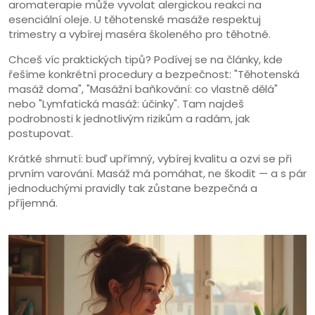
aromaterapie může vyvolat alergickou reakci na
esenciální oleje. U těhotenské masáže respektuj
trimestry a vybírej maséra školeného pro těhotné.
Chceš víc praktických tipů? Podívej se na články, kde
řešíme konkrétní procedury a bezpečnost: "Těhotenská
masáž doma", "Masážní baňkování: co vlastně dělá"
nebo "Lymfatická masáž: účinky". Tam najdeš
podrobnosti k jednotlivým rizikům a radám, jak
postupovat.
Krátké shrnutí: buď upřímný, vybírej kvalitu a ozvi se při
prvním varování. Masáž má pomáhat, ne škodit — a s pár
jednoduchými pravidly tak zůstane bezpečná a
příjemná.