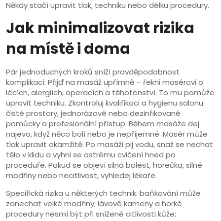
Někdy stačí upravit tlak, techniku nebo délku procedury.
Jak minimalizovat rizika
na místě i doma
Pár jednoduchých kroků sníží pravděpodobnost
komplikací: Přijď na masáž upřímně – řekni masérovi o
lécích, alergiích, operacích a těhotenství. To mu pomůže
upravit techniku. Zkontroluj kvalifikaci a hygienu salonu:
čisté prostory, jednorázové nebo dezinfikované
pomůcky a profesionální přístup. Během masáže dej
najevo, když něco bolí nebo je nepříjemné. Masér může
tlak upravit okamžitě. Po masáži pij vodu, snaž se nechat
tělo v klidu a vyhni se ostrému cvičení hned po
proceduře. Pokud se objeví silná bolest, horečka, silné
modřiny nebo necitlivost, vyhledej lékaře.
Specifická rizika u některých technik: baňkování může
zanechat velké modřiny; lávové kameny a horké
procedury nesmí být při snížené citlivosti kůže;