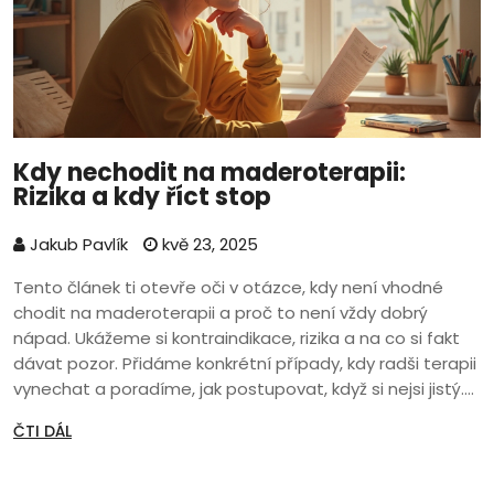
Kdy nechodit na maderoterapii:
Rizika a kdy říct stop
Jakub Pavlík
kvě 23, 2025
Tento článek ti otevře oči v otázce, kdy není vhodné
chodit na maderoterapii a proč to není vždy dobrý
nápad. Ukážeme si kontraindikace, rizika a na co si fakt
dávat pozor. Přidáme konkrétní případy, kdy radši terapii
vynechat a poradíme, jak postupovat, když si nejsi jistý.
Zjistíš, co můžeš riskovat, ale taky proč maderoterapie
ČTI DÁL
není pro každého. Budeš vědět, na co se zeptat
specialisty a co pro svůj klid udělat.