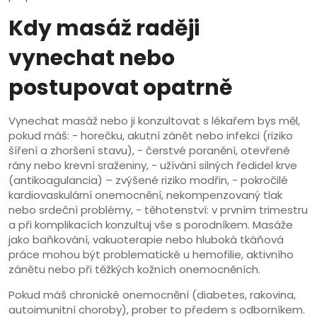
Kdy masáž raději
vynechat nebo
postupovat opatrně
Vynechat masáž nebo ji konzultovat s lékařem bys měl,
pokud máš: - horečku, akutní zánět nebo infekci (riziko
šíření a zhoršení stavu), - čerstvé poranění, otevřené
rány nebo krevní sraženiny, - užívání silných ředidel krve
(antikoagulancia) – zvýšené riziko modřin, - pokročilé
kardiovaskulární onemocnění, nekompenzovaný tlak
nebo srdeční problémy, - těhotenství: v prvním trimestru
a při komplikacích konzultuj vše s porodníkem. Masáže
jako baňkování, vakuoterapie nebo hluboká tkáňová
práce mohou být problematické u hemofilie, aktivního
zánětu nebo při těžkých kožních onemocněních.
Pokud máš chronické onemocnění (diabetes, rakovina,
autoimunitní choroby), prober to předem s odborníkem.