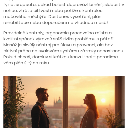
fyzioterapeuta, pokud bolest doprovází brnění, slabost v
nohou, ztráta citlivosti nebo potíže s kontrolou
močového měchýře. Dostaneš vyšetření, plán
rehabilitace nebo doporučení na vhodnou masáž.
Pravidelné kontroly, ergonomie pracovního místa a
kvalitní spánek výrazně sníží riziko problému s páteří.
Masáž je skvělý nástroj pro úlevu a prevenci, ale bez
aktivní práce na svalovém systému zázraky nenastanou.
Pokud chceš, domluv si krátkou konzultaci – poradíme
vám plán šitý na míru.