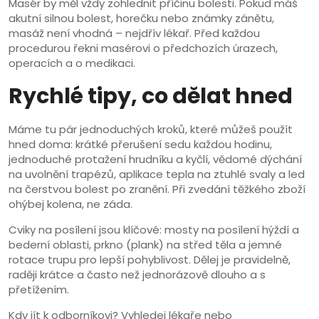
Masér by měl vždy zohlednit příčinu bolesti. Pokud máš
akutní silnou bolest, horečku nebo známky zánětu,
masáž není vhodná – nejdřív lékař. Před každou
procedurou řekni masérovi o předchozích úrazech,
operacích a o medikaci.
Rychlé tipy, co dělat hned
Máme tu pár jednoduchých kroků, které můžeš použít
hned doma: krátké přerušení sedu každou hodinu,
jednoduché protažení hrudníku a kyčlí, vědomé dýchání
na uvolnění trapézů, aplikace tepla na ztuhlé svaly a led
na čerstvou bolest po zranění. Při zvedání těžkého zboží
ohýbej kolena, ne záda.
Cviky na posílení jsou klíčové: mosty na posílení hýždí a
bederní oblasti, prkno (plank) na střed těla a jemné
rotace trupu pro lepší pohyblivost. Dělej je pravidelně,
raději krátce a často než jednorázově dlouho a s
přetížením.
Kdy jít k odborníkovi? Vyhledej lékaře nebo