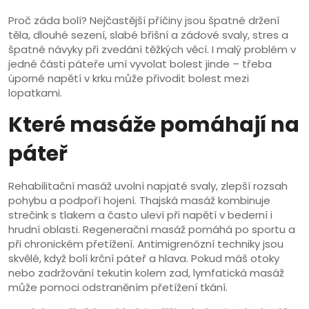
Proč záda bolí? Nejčastější příčiny jsou špatné držení
těla, dlouhé sezení, slabé břišní a zádové svaly, stres a
špatné návyky při zvedání těžkých věcí. I malý problém v
jedné části páteře umí vyvolat bolest jinde – třeba
úporné napětí v krku může přivodit bolest mezi
lopatkami.
Které masáže pomáhají na
páteř
Rehabilitační masáž uvolní napjaté svaly, zlepší rozsah
pohybu a podpoří hojení. Thajská masáž kombinuje
strečink s tlakem a často uleví při napětí v bederní i
hrudní oblasti. Regenerační masáž pomáhá po sportu a
při chronickém přetížení. Antimigrenózní techniky jsou
skvělé, když bolí krční páteř a hlava. Pokud máš otoky
nebo zadržování tekutin kolem zad, lymfatická masáž
může pomoci odstraněním přetížení tkání.