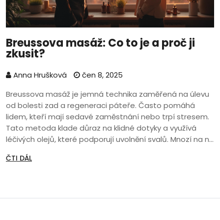
Breussova masáž: Co to je a proč ji
zkusit?
Anna Hrušková
čen 8, 2025
Breussova masáž je jemná technika zaměřená na úlevu
od bolesti zad a regeneraci páteře. Často pomáhá
lidem, kteří mají sedavé zaměstnání nebo trpí stresem.
Tato metoda klade důraz na klidné dotyky a využívá
léčivých olejů, které podporují uvolnění svalů. Mnozí na ni
nedají dopustit kvůli její šetrnosti a příjemnému průběhu.
ČTI DÁL
V článku zjistíte, jak masáž probíhá, co od ní čekat, a
komu může nejvíc prospět.