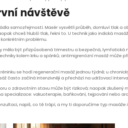
rvní návštěvě
prádla samozřejmostí. Masér vysvětlí průběh, domluví tlak a 
ak chceš hlubší tlak, řekni to. U technik jako indická mas
a konkrétním problému.
 měla být přizpůsobená trimestru a bezpečná, lymfatická m
techniky kolem krku a spánků; antimigrenózní masáž může přin
tréninku se hodí regenerační masáž jednou týdně; u chronickýc
ž často začíná intenzivněji a přechází na udržovací interva
ru o zdravotním stavu může být riziková; naopak zkušený ma
na specializace: vakuoterapie, baňkování, tejpování nebo ar
zultaci, napiš, co tě trápí, a my ti doporučíme typ masáže