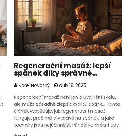
-
Regenerační masáž: lepší
spánek díky správné
technice a pravidelnosti
Karel Novotný
dub 18, 2025
:
Regenerační masáž není jen o uvolnění svalů,
ít
ale může zásadně zlepšit kvalitu spánku. Tento
článek vysvětluje, jak regenerační masáž
funguje, proč má vliv právě na spánek, a jaké
techniky jsou nejúčinnější. Přináší konkrétní tipy
na to, jak masáž začlenit do běžného života,