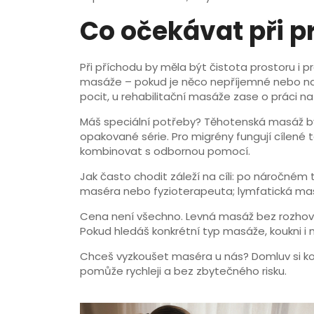
Co očekávat při p
Při příchodu by měla být čistota prostoru i 
masáže – pokud je něco nepříjemné nebo naop
pocit, u rehabilitační masáže zase o práci n
Máš speciální potřeby? Těhotenská masáž by
opakované série. Pro migrény fungují cílené 
kombinovat s odbornou pomocí.
Jak často chodit záleží na cíli: po náročném 
maséra nebo fyzioterapeuta; lymfatická masá
Cena není všechno. Levná masáž bez rozhovo
Pokud hledáš konkrétní typ masáže, koukni i 
Chceš vyzkoušet maséra u nás? Domluv si kon
pomůže rychleji a bez zbytečného risku.