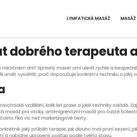
LYMFATICKÁ MASÁŽ
MASÁŽ 
t dobrého terapeuta a
 po náročném dni? Správný masér umí ulevit rychle a bezpečně.
ěl umět vysvětlit, proč doporučuje konkrétní techniku a jaký 
a
ravotnické vzdělání, kolik let praxe a jaké techniky ovládá. Z
ická masáž pro otoky, antimigrenózní masáž pro časté bole
 často říká víc než marketingové texty.
nkrétně: jaký průběh terapie, jak dlouho trvá první sezení, j
ní a nabídne upravený postup podle tvého stavu.