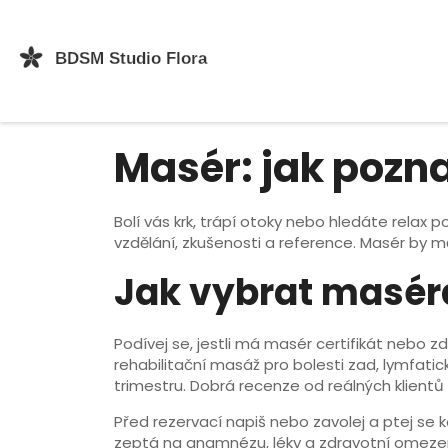
Masér: jak pozna
Bolí vás krk, trápí otoky nebo hledáte relax
vzdělání, zkušenosti a reference. Masér by m
Jak vybrat masér
Podívej se, jestli má masér certifikát nebo zd
rehabilitační masáž pro bolesti zad, lymfat
trimestru. Dobrá recenze od reálných klientů
Před rezervací napiš nebo zavolej a ptej se ko
zeptá na anamnézu, léky a zdravotní omeze