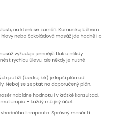
oblasti, na které se zaměří. Komunikuj během
áž hlavy nebo čokoládová masáž jde hodně i o
asáž vyžaduje jemnější tlak a někdy
ést rychlou úlevu, ale někdy je nutné
h potíží (bedra, krk) je lepší plán od
ly. Neboj se zeptat na doporučený plán.
sér nabídne hodnotu i v krátké konzultaci.
omaterapie – každý má jiný účel.
 i vhodného terapeuta. Správný masér ti