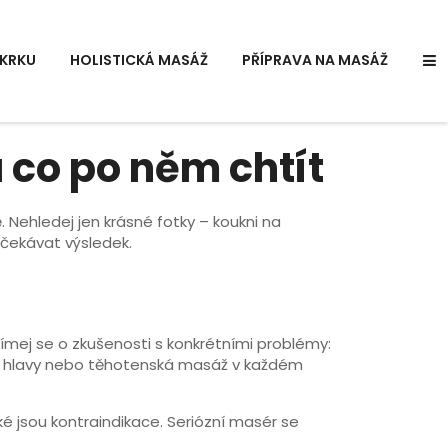
KRKU
HOLISTICKÁ MASÁŽ
PŘÍPRAVA NA MASÁŽ
 co po něm chtít
 Nehledej jen krásné fotky – koukni na
očekávat výsledek.
ajímej se o zkušenosti s konkrétními problémy:
sti hlavy nebo těhotenská masáž v každém
aké jsou kontraindikace. Seriózní masér se