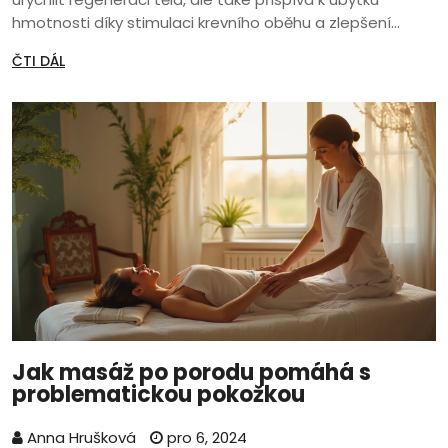
hmotnosti díky stimulaci krevního oběhu a zlepšení
metabolismu. Důležitostí je i psychická pohoda, kterou
ČTI DÁL
masáže přinášejí, když podporují relaxaci a zmírňují stres.
Tento článek se zaměřuje na výhody masáží, které
mohou významně zlepšit proces návratu k předporodní
váze.
Jak masáž po porodu pomáhá s
problematickou pokožkou
Anna Hrušková
pro 6, 2024