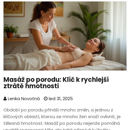
Masáž po porodu: Klíč k rychlejší
ztrátě hmotnosti
Lenka Novotná
led 31, 2025
Období po porodu přináší mnoho změn, a jednou z
klíčových oblastí, kterou se mnoho žen snaží ovlivnit, je
tělesná hmotnost. Masáž po porodu nejenže pomáhá
urychlit regeneraci těla, ale také přispívá k úbytku