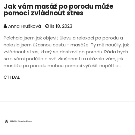
Jak vám masáž po porodu může
pomoci zvládnout stres
Anna Hrušková
lis 18, 2023
Pcíchala jsem jak objevit úlevu a relaxaci po porodu a
nalezla jsem úžasnou cestu - masáže. Ty mě naučily, jak
zvládnout stres, který se dostavil po porodu. Ráda bych
se s vámi podělila o své zkušenosti a ukázala vám, jak
masáže po porodu mohou pomoci vyřešit napětí a
stres. Bez ohledu na to, zda jste novou maminkou nebo
ČTI DÁL
čekáte své další dítě, je to něco, co byste měli zvážit pro
svůj klid i zdraví.