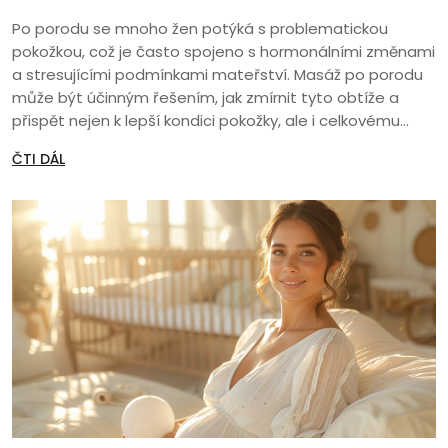
Po porodu se mnoho žen potýká s problematickou
pokožkou, což je často spojeno s hormonálními změnami
a stresujícími podmínkami mateřství. Masáž po porodu
může být účinným řešením, jak zmírnit tyto obtíže a
přispět nejen k lepší kondici pokožky, ale i celkovému
pocitu pohody. Techniky masáže nejen stimulují krevní
ČTI DÁL
oběh, ale také podporují produkci kolagenu, což přispívá
k pevnější a zdravější pleti. Tento článek nabízí praktické
tipy a důvody, proč by každý nový rodič měl zvážit
zařazení masáže do svého zdravého životního stylu.