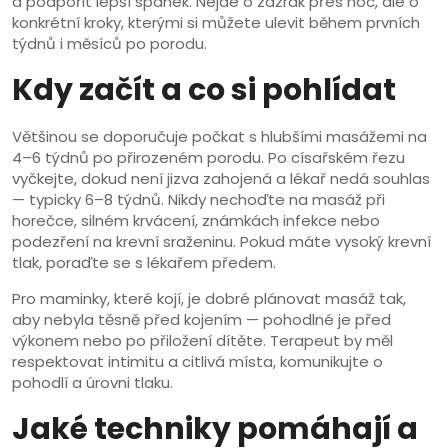
a podpořit lepší spánek. Nejde o zázrak přes noc, ale o
konkrétní kroky, kterými si můžete ulevit během prvních
týdnů i měsíců po porodu.
Kdy začít a co si pohlídat
Většinou se doporučuje počkat s hlubšími masážemi na
4–6 týdnů po přirozeném porodu. Po císařském řezu
vyčkejte, dokud není jizva zahojená a lékař nedá souhlas
— typicky 6–8 týdnů. Nikdy nechoďte na masáž při
horečce, silném krvácení, známkách infekce nebo
podezření na krevní sraženinu. Pokud máte vysoký krevní
tlak, poraďte se s lékařem předem.
Pro maminky, které kojí, je dobré plánovat masáž tak,
aby nebyla těsně před kojením — pohodlné je před
výkonem nebo po přiložení dítěte. Terapeut by měl
respektovat intimitu a citlivá místa, komunikujte o
pohodlí a úrovni tlaku.
Jaké techniky pomáhají a