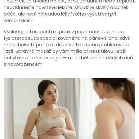
Pokud cítíte trvalou bolest, otok, zarudnutí nebo teplotu,
neodkládejte návštěvu lékaře. Masáž je skvělý doplněk
péče, ale není náhradou lékařského vyšetření při
komplikacích.
Vyhledejte terapeuta s praxí v poporodní péči nebo
fyzioterapeuta specializovaného na pánevní dno, když
máte bolesti, potíže s držením těla nebo problémy po
jizvě. Správná masáž by vám měla přinést úlevu, lepší
pohyblivost a víc energie — a to i během náročných dnů
s novorozencem.