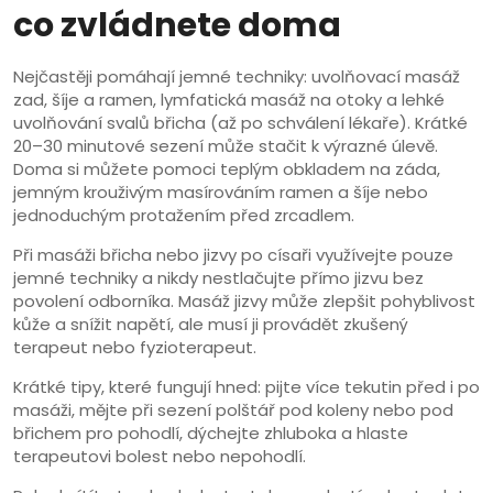
co zvládnete doma
Nejčastěji pomáhají jemné techniky: uvolňovací masáž
zad, šíje a ramen, lymfatická masáž na otoky a lehké
uvolňování svalů břicha (až po schválení lékaře). Krátké
20–30 minutové sezení může stačit k výrazné úlevě.
Doma si můžete pomoci teplým obkladem na záda,
jemným krouživým masírováním ramen a šíje nebo
jednoduchým protažením před zrcadlem.
Při masáži břicha nebo jizvy po císaři využívejte pouze
jemné techniky a nikdy nestlačujte přímo jizvu bez
povolení odborníka. Masáž jizvy může zlepšit pohyblivost
kůže a snížit napětí, ale musí ji provádět zkušený
terapeut nebo fyzioterapeut.
Krátké tipy, které fungují hned: pijte více tekutin před i po
masáži, mějte při sezení polštář pod koleny nebo pod
břichem pro pohodlí, dýchejte zhluboka a hlaste
terapeutovi bolest nebo nepohodlí.