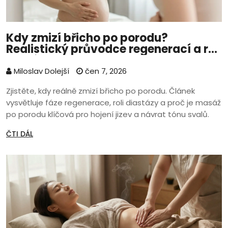
Kdy zmizí břicho po porodu?
Realistický průvodce regenerací a rolí
masáže
Miloslav Dolejší
čen 7, 2026
Zjistěte, kdy reálně zmizí břicho po porodu. Článek
vysvětluje fáze regenerace, roli diastázy a proč je masáž
po porodu klíčová pro hojení jizev a návrat tónu svalů.
ČTI DÁL