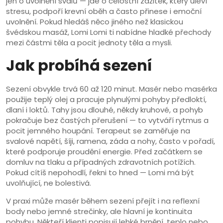
jen o uvolnění svalů — jde o celostní zážitek, který uleví
stresu, podpoří krevní oběh a často přinese i emoční
uvolnění. Pokud hledáš něco jiného než klasickou
švédskou masáž, Lomi Lomi ti nabídne hladké přechody
mezi částmi těla a pocit jednoty těla a mysli.
Jak probíhá sezení
Sezení obvykle trvá 60 až 120 minut. Masér nebo masérka
použije teplý olej a pracuje plynulými pohyby předloktí,
dlaní i loktů. Tahy jsou dlouhé, někdy kruhové, a pohyb
pokračuje bez častých přerušení — to vytváří rytmus a
pocit jemného houpání. Terapeut se zaměřuje na
svalové napětí, šíji, ramena, záda a nohy, často v pořadí,
které podporuje proudění energie. Před začátkem se
domluv na tlaku a případných zdravotních potížích.
Pokud cítíš nepohodlí, řekni to hned — Lomi má být
uvolňující, ne bolestivá.
V praxi může masér během sezení přejít i na reflexní
body nebo jemné strečinky, ale hlavní je kontinuita
pohybu. Někteří klienti popisují lehké brnění, teplo nebo