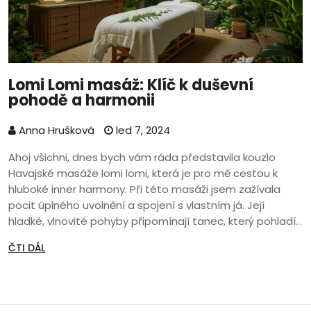
Lomi Lomi masáž: Klíč k duševní
pohodě a harmonii
Anna Hrušková
led 7, 2024
Ahoj všichni, dnes bych vám ráda představila kouzlo
Havajské masáže lomi lomi, která je pro mě cestou k
hluboké inner harmony. Při této masáži jsem zažívala
pocit úplného uvolnění a spojení s vlastním já. Její
hladké, vlnovité pohyby připomínají tanec, který pohladí
nejen tělo, ale i duši. Řeknu vám, tahle technika je něco
ČTI DÁL
neuvěřitelného – poskytuje nejen relaxaci, ale také
emocionální uvolnění. A věřte mi, že po lomi lomi se
člověk cítí jako znovuzrozený.