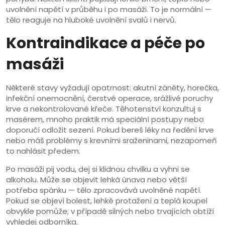
uvolnění napětí v průběhu i po masáži. To je normální —
tělo reaguje na hluboké uvolnění svalů i nervů.
Kontraindikace a péče po
masáži
Některé stavy vyžadují opatrnost: akutní záněty, horečka,
infekční onemocnění, čerstvé operace, srážlivé poruchy
krve a nekontrolované křeče. Těhotenství konzultuj s
masérem, mnoho praktik má speciální postupy nebo
doporučí odložit sezení. Pokud bereš léky na ředění krve
nebo máš problémy s krevními sraženinami, nezapomeň
to nahlásit předem.
Po masáži pij vodu, dej si klidnou chvilku a vyhni se
alkoholu. Může se objevit lehká únava nebo větší
potřeba spánku — tělo zpracovává uvolněné napětí.
Pokud se objeví bolest, lehké protažení a teplá koupel
obvykle pomůže; v případě silných nebo trvajících obtíží
vyhledej odborníka.