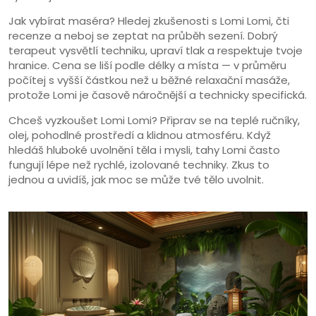
Jak vybírat maséra? Hledej zkušenosti s Lomi Lomi, čti
recenze a neboj se zeptat na průběh sezení. Dobrý
terapeut vysvětlí techniku, upraví tlak a respektuje tvoje
hranice. Cena se liší podle délky a místa — v průměru
počítej s vyšší částkou než u běžné relaxační masáže,
protože Lomi je časově náročnější a technicky specifická.
Chceš vyzkoušet Lomi Lomi? Připrav se na teplé ručníky,
olej, pohodlné prostředí a klidnou atmosféru. Když
hledáš hluboké uvolnění těla i mysli, tahy Lomi často
fungují lépe než rychlé, izolované techniky. Zkus to
jednou a uvidíš, jak moc se může tvé tělo uvolnit.