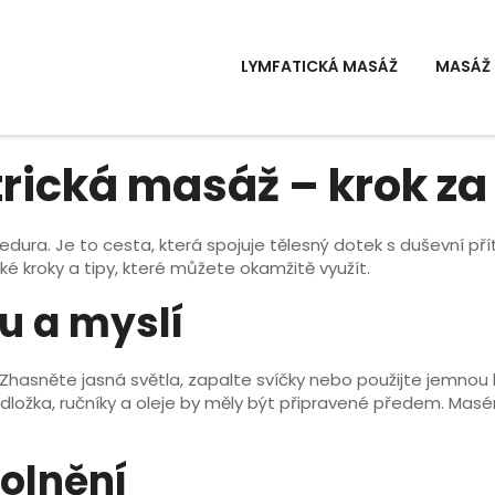
LYMFATICKÁ MASÁŽ
MASÁŽ 
trická masáž – krok z
cedura. Je to cesta, která spojuje tělesný dotek s duševní p
ké kroky a tipy, které můžete okamžitě využít.
ru a myslí
í. Zhasněte jasná světla, zapalte svíčky nebo použijte jemn
dložka, ručníky a oleje by měly být připravené předem. Masér
volnění