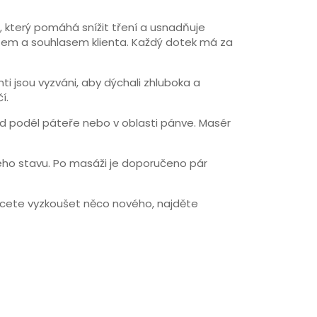
j, který pomáhá snížit tření a usnadňuje
ktem a souhlasem klienta. Každý dotek má za
i jsou vyzváni, aby dýchali zhluboka a
í.
d podél páteře nebo v oblasti pánve. Masér
ného stavu. Po masáži je doporučeno pár
 chcete vyzkoušet něco nového, najděte