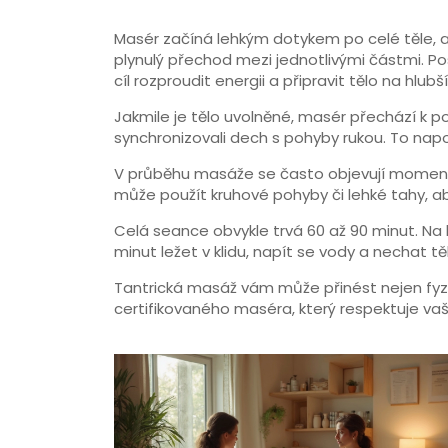
Masér začíná lehkým dotykem po celé těle, aby
plynulý přechod mezi jednotlivými částmi. 
cíl rozproudit energii a připravit tělo na hlubš
Jakmile je tělo uvolněné, masér přechází k p
synchronizovali dech s pohyby rukou. To na
V průběhu masáže se často objevují momenty
může použít kruhové pohyby či lehké tahy, aby
Celá seance obvykle trvá 60 až 90 minut. Na 
minut ležet v klidu, napít se vody a nechat tě
Tantrická masáž vám může přinést nejen fyzic
certifikovaného maséra, který respektuje vaš