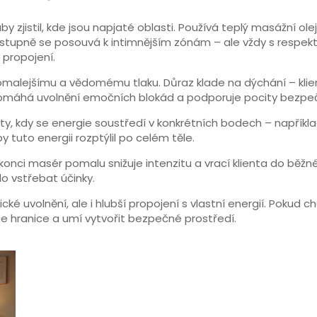
 zjistil, kde jsou napjaté oblasti. Používá teplý masážní ole
Postupně se posouvá k intimnějším zónám – ale vždy s respe
í propojení.
omalejšímu a vědomému tlaku. Důraz klade na dýchání – klient
pomáhá uvolnění emočních blokád a podporuje pocity bezpeč
, kdy se energie soustředí v konkrétních bodech – napříkla
 tuto energii rozptýlil po celém těle.
konci masér pomalu snižuje intenzitu a vrací klienta do běž
lo vstřebat účinky.
ké uvolnění, ale i hlubší propojení s vlastní energií. Pokud
e hranice a umí vytvořit bezpečné prostředí.