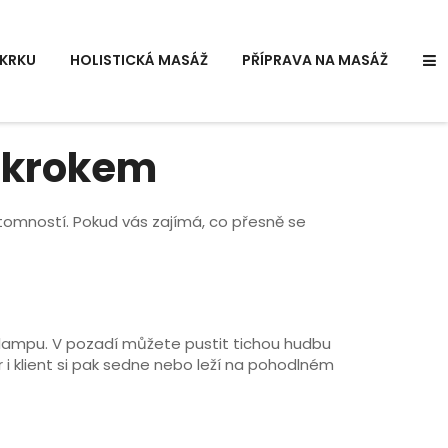
KRKU
HOLISTICKÁ MASÁŽ
PŘÍPRAVA NA MASÁŽ
a krokem
řítomností. Pokud vás zajímá, co přesně se
ou lampu. V pozadí můžete pustit tichou hudbu
 i klient si pak sedne nebo leží na pohodlném