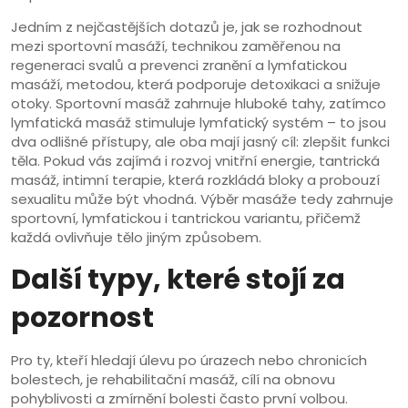
Jedním z nejčastějších dotazů je, jak se rozhodnout
mezi
sportovní masáží
,
technikou zaměřenou na
regeneraci svalů a prevenci zranění
a
lymfatickou
masáží
,
metodou, která podporuje detoxikaci a snižuje
otoky
. Sportovní masáž zahrnuje hluboké tahy, zatímco
lymfatická masáž stimuluje lymfatický systém – to jsou
dva odlišné přístupy, ale oba mají jasný cíl: zlepšit funkci
těla. Pokud vás zajímá i rozvoj vnitřní energie,
tantrická
masáž
,
intimní terapie, která rozkládá bloky a probouzí
sexualitu
může být vhodná. Výběr masáže tedy zahrnuje
sportovní, lymfatickou i tantrickou variantu, přičemž
každá ovlivňuje tělo jiným způsobem.
Další typy, které stojí za
pozornost
Pro ty, kteří hledají úlevu po úrazech nebo chronicích
bolestech, je
rehabilitační masáž
,
cílí na obnovu
pohyblivosti a zmírnění bolesti
často první volbou.