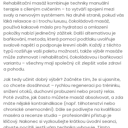
Rehabilitační masáž kombinuje techniky manuální
terapie s cíleným cvičením – to vytváří spojení mezi
svaly a nervovým systémem. Na druhé straně, pokud vás
láká relaxace a i trochu luxusu,
čokoládová masáž
,
používá kakaové máslo pro hydrataci a omlazení
pokožky
nabízí jedinečný zážitek. Další alternativou je
baňkování
,
metoda, která pomocí podtlaku uvolňuje
svalové napětí a podporuje krevní oběh
. Každý z těchto
typů rozšiřuje vaši paletu možností, takže výběr masáže
může zahrnovat i rehabilitační, čokoládovou i baňkovací
variantu – všechny mají společný cíl: zlepšit vaše zdraví
a pohodu.
Jak tedy učinit dobrý výběr? Začněte tím, že si ujasníte,
co chcete dosáhnout – rychlou regeneraci po tréninku,
snížení otoků, duchovní probuzení nebo prostý relax.
Poté zvažte, jak často můžete masáž absolvovat, a zda
máte nějaké kontraindikace (např. těhotenství nebo
chronické onemocnění). Dále se podívejte na kvalifikaci
maséra a recenze studia – profesionální přístup je
klíčový. Nakonec si vyzkoušejte krátkou úvodní seanci,
abyste pocítili, jestli vám technika vyhovuje. Tímto