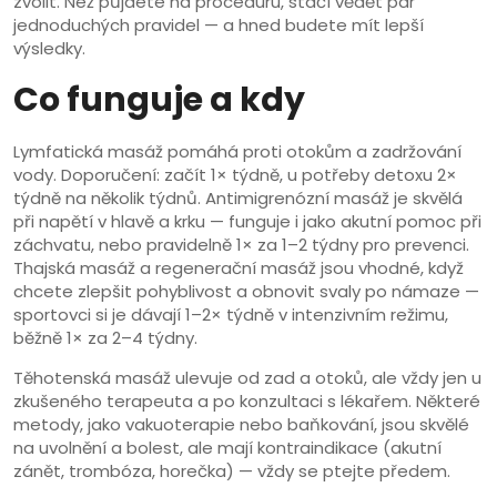
zvolit. Než půjdete na proceduru, stačí vědět pár
jednoduchých pravidel — a hned budete mít lepší
výsledky.
Co funguje a kdy
Lymfatická masáž pomáhá proti otokům a zadržování
vody. Doporučení: začít 1× týdně, u potřeby detoxu 2×
týdně na několik týdnů. Antimigrenózní masáž je skvělá
při napětí v hlavě a krku — funguje i jako akutní pomoc při
záchvatu, nebo pravidelně 1× za 1–2 týdny pro prevenci.
Thajská masáž a regenerační masáž jsou vhodné, když
chcete zlepšit pohyblivost a obnovit svaly po námaze —
sportovci si je dávají 1–2× týdně v intenzivním režimu,
běžně 1× za 2–4 týdny.
Těhotenská masáž ulevuje od zad a otoků, ale vždy jen u
zkušeného terapeuta a po konzultaci s lékařem. Některé
metody, jako vakuoterapie nebo baňkování, jsou skvělé
na uvolnění a bolest, ale mají kontraindikace (akutní
zánět, trombóza, horečka) — vždy se ptejte předem.