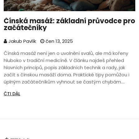
Čínská masáž: základní průvodce pro
začátečníky
Jakub Pavlík
čen 13, 2025
Čínská masáž není jen o uvolnění svalů, ale má kořeny
hluboko v tradiční medicíně. V článku najdeš přehled
hlavních principů, popis základních technik a rady, jak
začít s čínskou masáží doma. Praktické tipy pomůžou i
úplným začátečníkům vyhnout se častým chybám.
Zjistíš, kdy je masáž vhodná a kdy je lepší si dát pauzu.
ČTI DÁL
Prostě jasný průvodce pro každého, kdo chce zkusit
čínskou masáž na vlastní kůži.