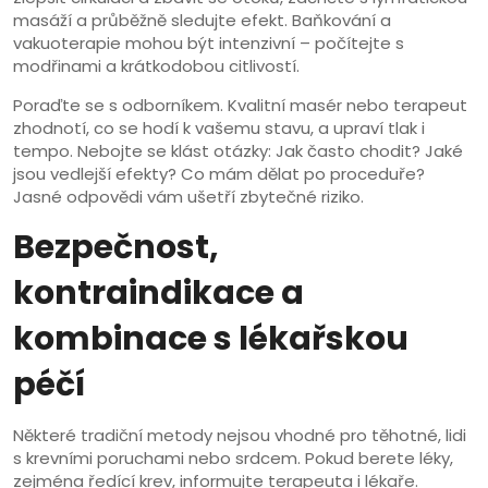
masáží a průběžně sledujte efekt. Baňkování a
vakuoterapie mohou být intenzivní – počítejte s
modřinami a krátkodobou citlivostí.
Poraďte se s odborníkem. Kvalitní masér nebo terapeut
zhodnotí, co se hodí k vašemu stavu, a upraví tlak i
tempo. Nebojte se klást otázky: Jak často chodit? Jaké
jsou vedlejší efekty? Co mám dělat po proceduře?
Jasné odpovědi vám ušetří zbytečné riziko.
Bezpečnost,
kontraindikace a
kombinace s lékařskou
péčí
Některé tradiční metody nejsou vhodné pro těhotné, lidi
s krevními poruchami nebo srdcem. Pokud berete léky,
zejména ředící krev, informujte terapeuta i lékaře.