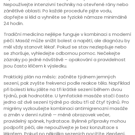
Nepoužívejte intenzivní techniky na otevřené rány nebo
zánětlivé oblasti. Po každé proceduře pijte vodu,
dopřejte si klid a vyhněte se fyzické námaze minimálně
24 hodin.
Tradiční medicína nejlépe funguje v kombinaci s moderní
péčí. Masáž může snížit bolest a napětí, ale diagnózu by
měl vždy stanovit lékař. Pokud se stav nezlepšuje nebo
se zhoršuje, vyhledejte odbornou pomoc. Nečekejte
zázraky po jedné návštěvě – opakování a pravidelnost
jsou často klíčem k výsledku.
Praktický plán na měsíc: začněte týdnem jemných
sezení, pak zvyšte frekvenci podle reakce těla. Například
při bolesti krku jděte na tři krátké sezení během dvou
týdnů, pak hodnotěte. U lymfatické masáže stačí často
jedno až dvě sezení týdně po dobu tří až čtyř týdnů. Pro
migrény vyzkoušejte kombinaci antimigrenozní masáže
a změn v denní rutině — méně obrazovek večer,
pravidelný spánek, hydratace. Bylinné přípravky mohou
podpořit péči, ale nepoužívejte je bez konzultace s
lékařem. Pokud po několika sezeních pocítíte zlepšení,