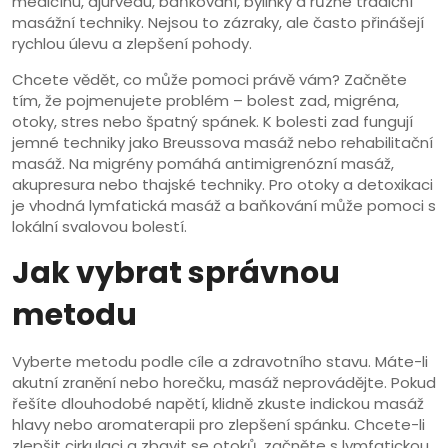
medicínu, ajurvédu, baňkování, bylinky a různé tradiční
masážní techniky. Nejsou to zázraky, ale často přinášejí
rychlou úlevu a zlepšení pohody.
Chcete vědět, co může pomoci právě vám? Začněte
tím, že pojmenujete problém – bolest zad, migréna,
otoky, stres nebo špatný spánek. K bolesti zad fungují
jemné techniky jako Breussova masáž nebo rehabilitační
masáž. Na migrény pomáhá antimigrenózní masáž,
akupresura nebo thajské techniky. Pro otoky a detoxikaci
je vhodná lymfatická masáž a baňkování může pomoci s
lokální svalovou bolestí.
Jak vybrat správnou
metodu
Vyberte metodu podle cíle a zdravotního stavu. Máte-li
akutní zranění nebo horečku, masáž neprovádějte. Pokud
řešíte dlouhodobé napětí, klidně zkuste indickou masáž
hlavy nebo aromaterapii pro zlepšení spánku. Chcete-li
zlepšit cirkulaci a zbavit se otoků, začněte s lymfatickou