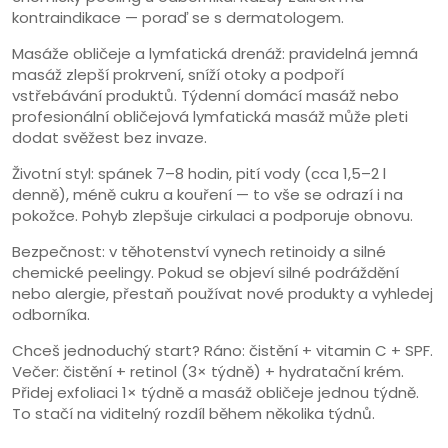
kontraindikace — poraď se s dermatologem.
Masáže obličeje a lymfatická drenáž: pravidelná jemná
masáž zlepší prokrvení, sníží otoky a podpoří
vstřebávání produktů. Týdenní domácí masáž nebo
profesionální obličejová lymfatická masáž může pleti
dodat svěžest bez invaze.
Životní styl: spánek 7–8 hodin, pití vody (cca 1,5–2 l
denně), méně cukru a kouření — to vše se odrazí i na
pokožce. Pohyb zlepšuje cirkulaci a podporuje obnovu.
Bezpečnost: v těhotenství vynech retinoidy a silné
chemické peelingy. Pokud se objeví silné podráždění
nebo alergie, přestaň používat nové produkty a vyhledej
odborníka.
Chceš jednoduchý start? Ráno: čistění + vitamin C + SPF.
Večer: čistění + retinol (3× týdně) + hydratační krém.
Přidej exfoliaci 1× týdně a masáž obličeje jednou týdně.
To stačí na viditelný rozdíl během několika týdnů.