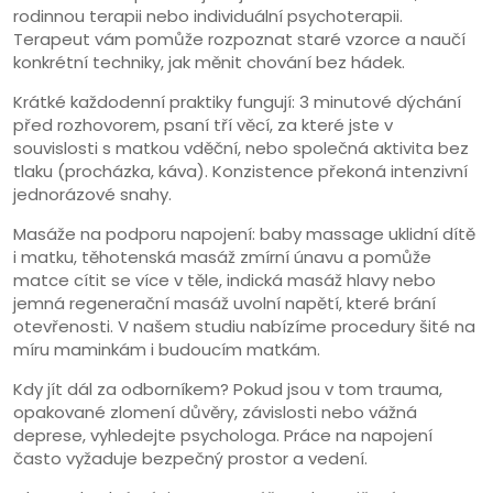
rodinnou terapii nebo individuální psychoterapii.
Terapeut vám pomůže rozpoznat staré vzorce a naučí
konkrétní techniky, jak měnit chování bez hádek.
Krátké každodenní praktiky fungují: 3 minutové dýchání
před rozhovorem, psaní tří věcí, za které jste v
souvislosti s matkou vděční, nebo společná aktivita bez
tlaku (procházka, káva). Konzistence překoná intenzivní
jednorázové snahy.
Masáže na podporu napojení: baby massage uklidní dítě
i matku, těhotenská masáž zmírní únavu a pomůže
matce cítit se více v těle, indická masáž hlavy nebo
jemná regenerační masáž uvolní napětí, které brání
otevřenosti. V našem studiu nabízíme procedury šité na
míru maminkám i budoucím matkám.
Kdy jít dál za odborníkem? Pokud jsou v tom trauma,
opakované zlomení důvěry, závislosti nebo vážná
deprese, vyhledejte psychologa. Práce na napojení
často vyžaduje bezpečný prostor a vedení.