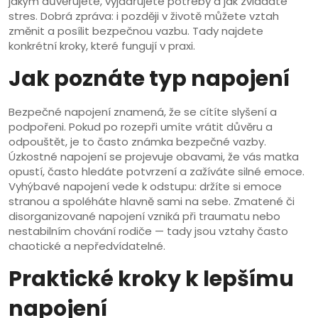
jakým důvěřujete, vyjadřujete potřeby a jak zvládáte
stres. Dobrá zpráva: i později v životě můžete vztah
změnit a posílit bezpečnou vazbu. Tady najdete
konkrétní kroky, které fungují v praxi.
Jak poznáte typ napojení
Bezpečné napojení znamená, že se cítíte slyšení a
podpořeni. Pokud po rozepři umíte vrátit důvěru a
odpouštět, je to často známka bezpečné vazby.
Úzkostné napojení se projevuje obavami, že vás matka
opustí, často hledáte potvrzení a zažíváte silné emoce.
Vyhýbavé napojení vede k odstupu: držíte si emoce
stranou a spoléháte hlavně sami na sebe. Zmatené či
disorganizo­vané napojení vzniká při traumatu nebo
nestabilním chování rodiče — tady jsou vztahy často
chaotické a nepředvídatelné.
Praktické kroky k lepšímu
napojení