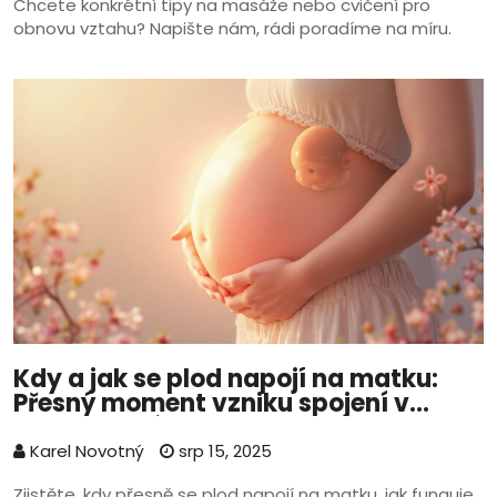
Chcete konkrétní tipy na masáže nebo cvičení pro
obnovu vztahu? Napište nám, rádi poradíme na míru.
Kdy a jak se plod napojí na matku:
Přesný moment vzniku spojení v
těhotenství
Karel Novotný
srp 15, 2025
Zjistěte, kdy přesně se plod napojí na matku, jak funguje