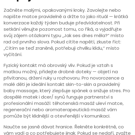
Začněte malými, opakovanými kroky. Zavolejte nebo
napište matce pravidelně a držte to jako rituál — krátká
konverzace každý týden buduje předvídatelnost. Při
setkání věnujte pozornost tomu, co říká, a vyjadřujte
svůj zájem otázkami typu „Jak ses dnes měla?“ místo
rad od prvního slova. Pokud cítíte napětí, zkuste říct:
„Cítím se teď zraněně, potřebuji chvilku klidu,“ místo
vyčítání.
Fyzický kontakt má obrovský vliv. Pokud je vztah s
matkou možný, přidejte drobné doteky — objetí na
přivítanou, držení ruky u rozhovoru. Pro novorozence a
malé děti je ideální kontakt skin-to-skin a pravidelný
baby massage, který zlepšuje spánek a snižuje stres. Pro
dospělé matek i dcer/ synů funguje partnerství s
profesionální masáží: těhotenská masáž uleví matce,
regenerační nebo aromaterapeutická masáž vám
pomůže být klidnější a otevřenější v komunikaci.
Naučte se jasně dávat hranice. Řekněte konkrétně, co
vám vadí a co potřebujete jinak. Pokud se nedaří, zvažte