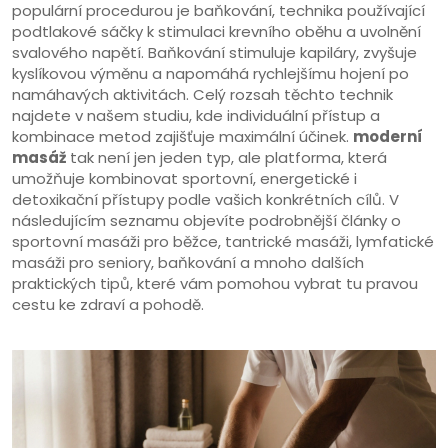
populární procedurou je
baňkování
,
technika používající
podtlakové sáčky k stimulaci krevního oběhu a uvolnění
svalového napětí
. Baňkování stimuluje kapiláry, zvyšuje
kyslíkovou výměnu a napomáhá rychlejšímu hojení po
namáhavých aktivitách. Celý rozsah těchto technik
najdete v našem studiu, kde individuální přístup a
kombinace metod zajišťuje maximální účinek.
moderní
masáž
tak není jen jeden typ, ale platforma, která
umožňuje kombinovat sportovní, energetické i
detoxikační přístupy podle vašich konkrétních cílů. V
následujícím seznamu objevíte podrobnější články o
sportovní masáži pro běžce, tantrické masáži, lymfatické
masáži pro seniory, baňkování a mnoho dalších
praktických tipů, které vám pomohou vybrat tu pravou
cestu ke zdraví a pohodě.