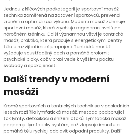
Jednou z klíčových podkategorií je
sportovní masáž
,
technika zaměřená na zotavení sportovců, prevenci
zranění a optimalizaci výkonu
. Moderní masáž zahrnuje
sportovní masáž, která zrychluje regeneraci svalů po
náročném tréninku. Další významnou větví je
tantrická
masáž
,
praktika, která pracuje s energetickými centry
těla a rozvíjí intimitní propojení
. Tantrická masáž
vyžaduje soustředěný dech a pomáhá prolomit
psychické bloky, což v praxi vede k vyššímu pocitu
svobody a spokojenosti.
Další trendy v moderní
masáži
Kromě sportovních a tantrických technik se v posledních
letech rozšířila
lymfatická masáž
,
metoda podporující
tok lymfy, detoxikaci a snížení otoků
. Lymfatická masáž
podporuje lymfatický systém, což zlepšuje imunitu a
pomáhá tělu rychleji odplavit odpadní produkty. Další