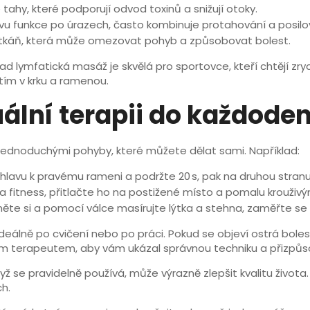
tahy, které podporují odvod toxinů a snižují otoky.
 funkce po úrazech, často kombinuje protahování a posilo
 tkáň, která může omezovat pohyb a způsobovat bolest.
lad lymfatická masáž je skvělá pro sportovce, kteří chtějí zr
tím v krku a ramenou.
ální terapii do každoden
jednoduchými pohyby, které můžete dělat sami. Například:
 hlavu k pravému rameni a podržte 20 s, pak na druhou stranu
a fitness, přitlačte ho na postižené místo a pomalu krouživ
ěte si a pomocí válce masírujte lýtka a stehna, zaměřte se n
ideálně po cvičení nebo po práci. Pokud se objeví ostrá bole
aným terapeutem, aby vám ukázal správnou techniku a přizpů
dyž se pravidelně používá, může výrazně zlepšit kvalitu život
h.