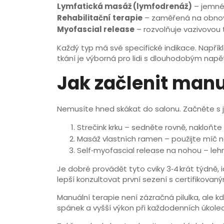
Lymfatická masáž (lymfodrenáž)
– jemné 
Rehabilitační terapie
– zaměřená na obnovu
Myofascial release
– rozvolňuje vazivovou
Každý typ má své specifické indikace. Napřík
tkání je výborná pro lidi s dlouhodobým napě
Jak začlenit manu
Nemusíte hned skákat do salonu. Začněte s 
Strečink krku – sedněte rovně, nakloňte
Masáž vlastních ramen – použijte míč n
Self‑myofascial release na nohou – lehn
Je dobré provádět tyto cviky 3‑4 krát týdně, 
lepší konzultovat první sezení s certifikov
Manuální terapie není zázračná pilulka, ale k
spánek a vyšší výkon při každodenních úkolec