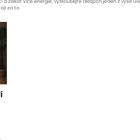
a získat více energie, vyzkoušejte alespoň jeden z výše uved
ojí za to.
í