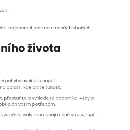
vání.
ychlit regeneraci, zatímco masáž hlubokých
ního života
.
ými pohyby uvolněte napětí.
a oblasti, kde cítíte tuhost.
st, přestaňte a vyhledejte odborníka. Vždy je
sobil plán vašim potřebám.
a. Uvolněné svaly znamenají méně stresu, lepší