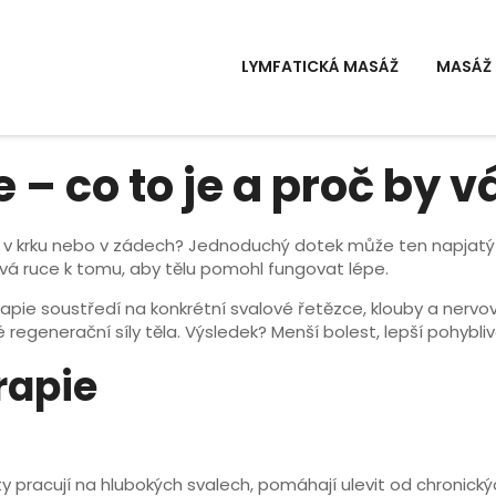
LYMFATICKÁ MASÁŽ
MASÁŽ 
 – co to je a proč by 
tí v krku nebo v zádech? Jednoduchý dotek může ten napjatý 
ívá ruce k tomu, aby tělu pomohl fungovat lépe.
pie soustředí na konkrétní svalové řetězce, klouby a nervová
 regenerační síly těla. Výsledek? Menší bolest, lepší pohybli
rapie
ty pracují na hlubokých svalech, pomáhají ulevit od chronický