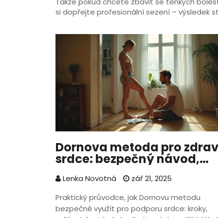
Takže pokud chcete zbavit se tenkých bolestí 
si dopřejte profesionální sezení – výsledek st
Dornova metoda pro zdrav
srdce: bezpečný návod,
účinky a rizika
Lenka Novotná
zář 21, 2025
Praktický průvodce, jak Dornovu metodu
bezpečně využít pro podporu srdce: kroky,