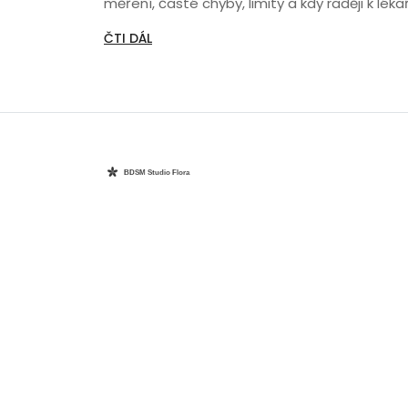
měření, časté chyby, limity a kdy raději k lékař
ČTI DÁL