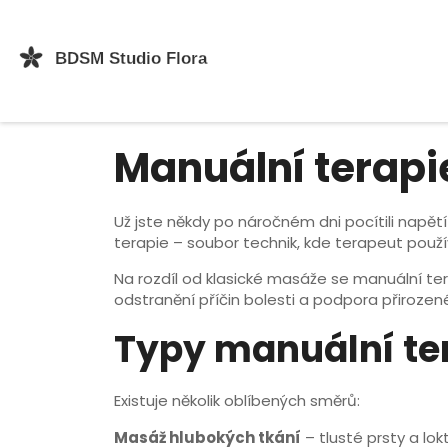
Manuální terapie
Už jste někdy po náročném dni pocítili napě
terapie – soubor technik, kde terapeut použ
Na rozdíl od klasické masáže se manuální tera
odstranění příčin bolesti a podpora přirozené
Typy manuální te
Existuje několik oblíbených směrů:
Masáž hlubokých tkání
– tlusté prsty a lok