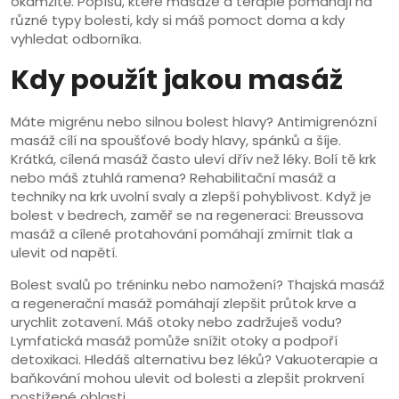
okamžitě. Popíšu, které masáže a terapie pomáhají na
různé typy bolesti, kdy si máš pomoct doma a kdy
vyhledat odborníka.
Kdy použít jakou masáž
Máte migrénu nebo silnou bolest hlavy? Antimigrenózní
masáž cílí na spoušťové body hlavy, spánků a šíje.
Krátká, cílená masáž často uleví dřív než léky. Bolí tě krk
nebo máš ztuhlá ramena? Rehabilitační masáž a
techniky na krk uvolní svaly a zlepší pohyblivost. Když je
bolest v bedrech, zaměř se na regeneraci: Breussova
masáž a cílené protahování pomáhají zmírnit tlak a
ulevit od napětí.
Bolest svalů po tréninku nebo namožení? Thajská masáž
a regenerační masáž pomáhají zlepšit průtok krve a
urychlit zotavení. Máš otoky nebo zadržuješ vodu?
Lymfatická masáž pomůže snížit otoky a podpoří
detoxikaci. Hledáš alternativu bez léků? Vakuoterapie a
baňkování mohou ulevit od bolesti a zlepšit prokrvení
postižené oblasti.