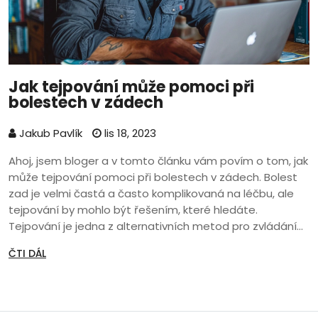
Jak tejpování může pomoci při
bolestech v zádech
Jakub Pavlík
lis 18, 2023
Ahoj, jsem bloger a v tomto článku vám povím o tom, jak
může tejpování pomoci při bolestech v zádech. Bolest
zad je velmi častá a často komplikovaná na léčbu, ale
tejpování by mohlo být řešením, které hledáte.
Tejpování je jedna z alternativních metod pro zvládání
bolesti. Prozkoumám výhody, techniky a efektivitu
ČTI DÁL
tejpování v případě bolestí zad, takže se k nám přidejte,
pokud se snažíte najít úlevu od chronických bolestí zad.