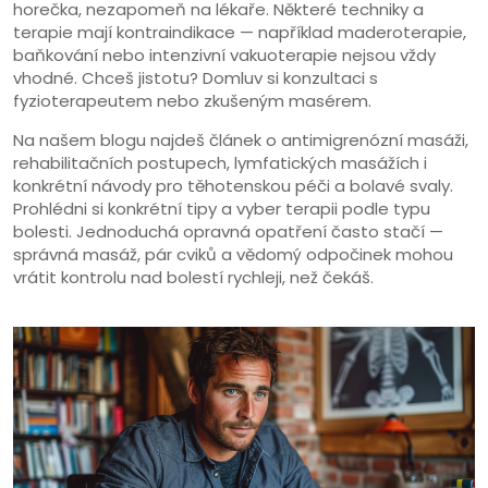
horečka, nezapomeň na lékaře. Některé techniky a
terapie mají kontraindikace — například maderoterapie,
baňkování nebo intenzivní vakuoterapie nejsou vždy
vhodné. Chceš jistotu? Domluv si konzultaci s
fyzioterapeutem nebo zkušeným masérem.
Na našem blogu najdeš článek o antimigrenózní masáži,
rehabilitačních postupech, lymfatických masážích i
konkrétní návody pro těhotenskou péči a bolavé svaly.
Prohlédni si konkrétní tipy a vyber terapii podle typu
bolesti. Jednoduchá opravná opatření často stačí —
správná masáž, pár cviků a vědomý odpočinek mohou
vrátit kontrolu nad bolestí rychleji, než čekáš.