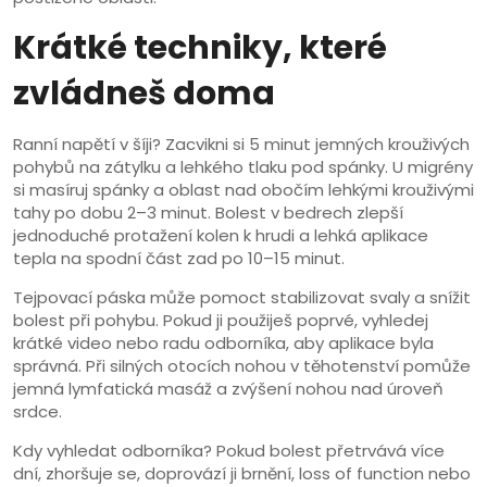
Krátké techniky, které
zvládneš doma
Ranní napětí v šíji? Zacvikni si 5 minut jemných krouživých
pohybů na zátylku a lehkého tlaku pod spánky. U migrény
si masíruj spánky a oblast nad obočím lehkými krouživými
tahy po dobu 2–3 minut. Bolest v bedrech zlepší
jednoduché protažení kolen k hrudi a lehká aplikace
tepla na spodní část zad po 10–15 minut.
Tejpovací páska může pomoct stabilizovat svaly a snížit
bolest při pohybu. Pokud ji použiješ poprvé, vyhledej
krátké video nebo radu odborníka, aby aplikace byla
správná. Při silných otocích nohou v těhotenství pomůže
jemná lymfatická masáž a zvýšení nohou nad úroveň
srdce.
Kdy vyhledat odborníka? Pokud bolest přetrvává více
dní, zhoršuje se, doprovází ji brnění, loss of function nebo