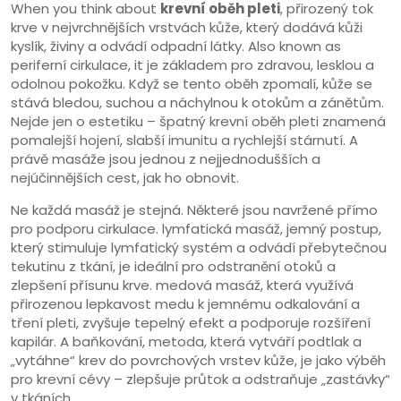
When you think about
krevní oběh pleti
,
přirozený tok
krve v nejvrchnějších vrstvách kůže, který dodává kůži
kyslík, živiny a odvádí odpadní látky
. Also known as
periferní cirkulace
, it
je základem pro zdravou, lesklou a
odolnou pokožku
.
Když se tento oběh zpomalí, kůže se
stává bledou, suchou a náchylnou k otokům a zánětům.
Nejde jen o estetiku – špatný krevní oběh pleti znamená
pomalejší hojení, slabší imunitu a rychlejší stárnutí. A
právě masáže jsou jednou z nejjednodušších a
nejúčinnějších cest, jak ho obnovit.
Ne každá masáž je stejná. Některé jsou navržené přímo
pro podporu cirkulace.
lymfatická masáž
,
jemný postup,
který stimuluje lymfatický systém a odvádí přebytečnou
tekutinu z tkání
, je ideální pro odstranění otoků a
zlepšení přísunu krve.
medová masáž
,
která využívá
přirozenou lepkavost medu k jemnému odkalování a
tření pleti
, zvyšuje tepelný efekt a podporuje rozšíření
kapilár. A
baňkování
,
metoda, která vytváří podtlak a
„vytáhne“ krev do povrchových vrstev kůže
, je jako výběh
pro krevní cévy – zlepšuje průtok a odstraňuje „zastávky“
v tkáních.