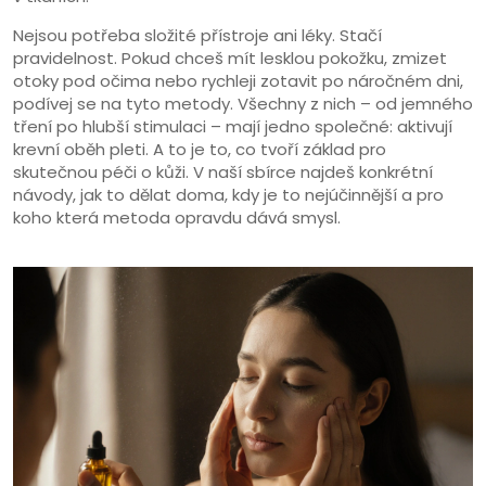
Nejsou potřeba složité přístroje ani léky. Stačí
pravidelnost. Pokud chceš mít lesklou pokožku, zmizet
otoky pod očima nebo rychleji zotavit po náročném dni,
podívej se na tyto metody. Všechny z nich – od jemného
tření po hlubší stimulaci – mají jedno společné: aktivují
krevní oběh pleti. A to je to, co tvoří základ pro
skutečnou péči o kůži. V naší sbírce najdeš konkrétní
návody, jak to dělat doma, kdy je to nejúčinnější a pro
koho která metoda opravdu dává smysl.