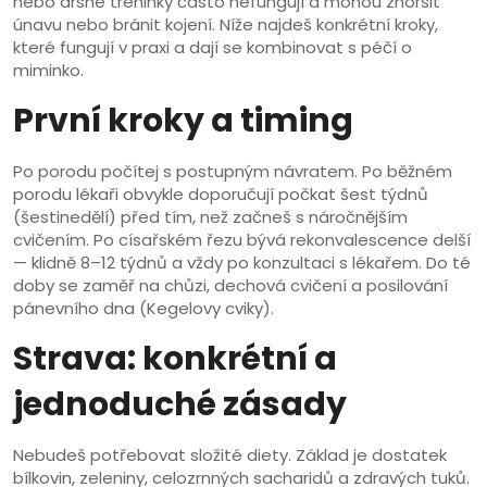
nebo drsné tréninky často nefungují a mohou zhoršit
únavu nebo bránit kojení. Níže najdeš konkrétní kroky,
které fungují v praxi a dají se kombinovat s péčí o
miminko.
První kroky a timing
Po porodu počítej s postupným návratem. Po běžném
porodu lékaři obvykle doporučují počkat šest týdnů
(šestinedělí) před tím, než začneš s náročnějším
cvičením. Po císařském řezu bývá rekonvalescence delší
— klidně 8–12 týdnů a vždy po konzultaci s lékařem. Do té
doby se zaměř na chůzi, dechová cvičení a posilování
pánevního dna (Kegelovy cviky).
Strava: konkrétní a
jednoduché zásady
Nebudeš potřebovat složité diety. Základ je dostatek
bílkovin, zeleniny, celozrnných sacharidů a zdravých tuků.