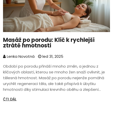
Masáž po porodu: Klíč k rychlejší
ztrátě hmotnosti
Lenka Novotná
led 31, 2025
Období po porodu přináší mnoho změn, a jednou z
klíčových oblastí, kterou se mnoho žen snaží ovlivnit, je
tělesná hmotnost. Masáž po porodu nejenže pomáhá
urychlit regeneraci těla, ale také přispívá k úbytku
hmotnosti díky stimulaci krevního oběhu a zlepšení
metabolismu. Důležitostí je i psychická pohoda, kterou
ČTI DÁL
masáže přinášejí, když podporují relaxaci a zmírňují stres.
Tento článek se zaměřuje na výhody masáží, které
mohou významně zlepšit proces návratu k předporodní