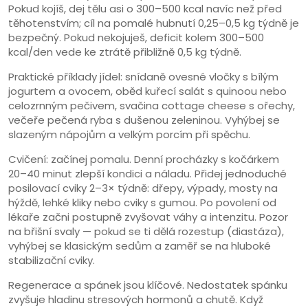
Pokud kojíš, dej tělu asi o 300–500 kcal navíc než před
těhotenstvím; cíl na pomalé hubnutí 0,25–0,5 kg týdně je
bezpečný. Pokud nekojuješ, deficit kolem 300–500
kcal/den vede ke ztrátě přibližně 0,5 kg týdně.
Praktické příklady jídel: snídaně ovesné vločky s bílým
jogurtem a ovocem, oběd kuřecí salát s quinoou nebo
celozrnným pečivem, svačina cottage cheese s ořechy,
večeře pečená ryba s dušenou zeleninou. Vyhýbej se
slazeným nápojům a velkým porcím při spěchu.
Cvičení: začínej pomalu. Denní procházky s kočárkem
20–40 minut zlepší kondici a náladu. Přidej jednoduché
posilovací cviky 2–3× týdně: dřepy, výpady, mosty na
hýždě, lehké kliky nebo cviky s gumou. Po povolení od
lékaře začni postupně zvyšovat váhy a intenzitu. Pozor
na břišní svaly — pokud se ti dělá rozestup (diastáza),
vyhýbej se klasickým sedům a zaměř se na hluboké
stabilizační cviky.
Regenerace a spánek jsou klíčové. Nedostatek spánku
zvyšuje hladinu stresových hormonů a chutě. Když