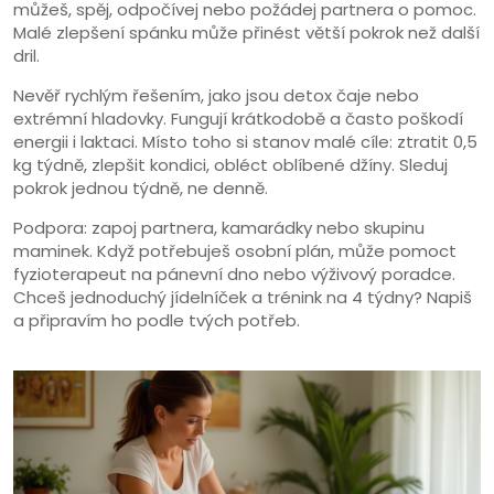
můžeš, spěj, odpočívej nebo požádej partnera o pomoc.
Malé zlepšení spánku může přinést větší pokrok než další
dril.
Nevěř rychlým řešením, jako jsou detox čaje nebo
extrémní hladovky. Fungují krátkodobě a často poškodí
energii i laktaci. Místo toho si stanov malé cíle: ztratit 0,5
kg týdně, zlepšit kondici, obléct oblíbené džíny. Sleduj
pokrok jednou týdně, ne denně.
Podpora: zapoj partnera, kamarádky nebo skupinu
maminek. Když potřebuješ osobní plán, může pomoct
fyzioterapeut na pánevní dno nebo výživový poradce.
Chceš jednoduchý jídelníček a trénink na 4 týdny? Napiš
a připravím ho podle tvých potřeb.