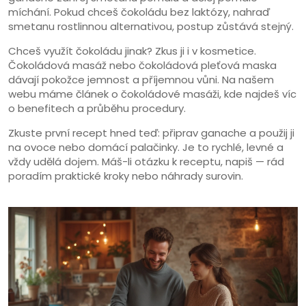
míchání. Pokud chceš čokoládu bez laktózy, nahraď
smetanu rostlinnou alternativou, postup zůstává stejný.
Chceš využít čokoládu jinak? Zkus ji i v kosmetice.
Čokoládová masáž nebo čokoládová pleťová maska
dávají pokožce jemnost a příjemnou vůni. Na našem
webu máme článek o čokoládové masáži, kde najdeš víc
o benefitech a průběhu procedury.
Zkuste první recept hned teď: připrav ganache a použij ji
na ovoce nebo domácí palačinky. Je to rychlé, levné a
vždy udělá dojem. Máš-li otázku k receptu, napiš — rád
poradím praktické kroky nebo náhrady surovin.