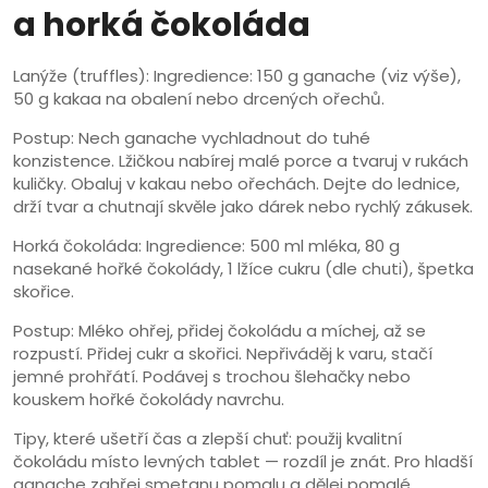
a horká čokoláda
Lanýže (truffles): Ingredience: 150 g ganache (viz výše),
50 g kakaa na obalení nebo drcených ořechů.
Postup: Nech ganache vychladnout do tuhé
konzistence. Lžičkou nabírej malé porce a tvaruj v rukách
kuličky. Obaluj v kakau nebo ořechách. Dejte do lednice,
drží tvar a chutnají skvěle jako dárek nebo rychlý zákusek.
Horká čokoláda: Ingredience: 500 ml mléka, 80 g
nasekané hořké čokolády, 1 lžíce cukru (dle chuti), špetka
skořice.
Postup: Mléko ohřej, přidej čokoládu a míchej, až se
rozpustí. Přidej cukr a skořici. Nepřiváděj k varu, stačí
jemné prohřátí. Podávej s trochou šlehačky nebo
kouskem hořké čokolády navrchu.
Tipy, které ušetří čas a zlepší chuť: použij kvalitní
čokoládu místo levných tablet — rozdíl je znát. Pro hladší
ganache zahřej smetanu pomalu a dělej pomalé