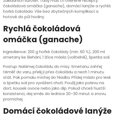
základních surovin. Tady máš tři ověřené recepty:
čokoládová omáčka (ganache), domácí lanýže a rychlá
horká čokoláda. Vše bez zbytečných komplikací a
hotové do půl hodiny.
Rychlá čokoládová
omáčka (ganache)
Ingredience: 200 g hořké čokolády (min. 60 %), 200 ml
smetany ke šlehání, 1 lžíce másla (volitelně), špetka soli.
Postup: Nalámej čokoládu do mísy. Smetanu zahřej
téměř do varu, přelij jí přes čokoládu a nech 1 minutu
stát. Pak pomalu míchej do hladka. Přidej máslo pro lesk
a špetku soli pro vyvážení chuti. Použij jako polevu na
dort, kousek ovoce nebo jako dip. Pokud chceš hustší
konzistenci, dej směs do lednice 20–30 minut a znovu
promíchej.
Domácí čokoládové lanýže