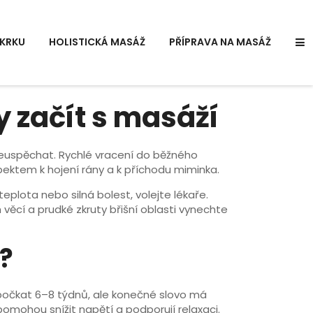
KRKU
HOLISTICKÁ MASÁŽ
PŘÍPRAVA NA MASÁŽ
y začít s masáží
: neuspěchat. Rychlé vracení do běžného
pektem k hojení rány a k příchodu miminka.
teplota nebo silná bolest, volejte lékaře.
h věcí a prudké zkruty břišní oblasti vynechte
?
počkat 6–8 týdnů, ale konečné slovo má
omohou snížit napětí a podporují relaxaci.