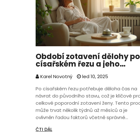
Období zotavení dělohy po
císařském řezu a jeho
podpora
Karel Novotný
led 10, 2025
Po císařském řezu potřebuje děloha čas na
návrat do původního stavu, což je klíčové pr
celkové poporodní zotavení ženy. Tento pro
může trvat několik týdnů až měsíců a je
ovlivněn řadou faktorů včetně správné
poporodní péče a podpůrných metod, jako j
ČTI DÁL
těhotenská masáž. Článek zkoumá fyziologi
aspekty tohoto období a nabízí praktické ti