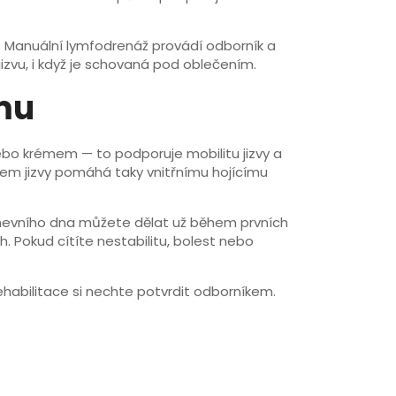
. Manuální lymfodrenáž provádí odborník a
izvu, i když je schovaná pod oblečením.
imu
nebo krémem — to podporuje mobilitu jizvy a
olem jizvy pomáhá taky vnitřnímu hojícímu
nevního dna můžete dělat už během prvních
h. Pokud cítíte nestabilitu, bolest nebo
rehabilitace si nechte potvrdit odborníkem.