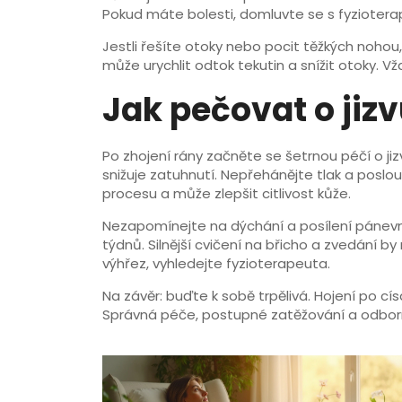
Pokud máte bolesti, domluvte se s fyzioter
Jestli řešíte otoky nebo pocit těžkých noho
může urychlit odtok tekutin a snížit otoky. 
Jak pečovat o jiz
Po zhojení rány začněte se šetrnou péčí o ji
snižuje zatuhnutí. Nepřehánějte tlak a poslo
procesu a může zlepšit citlivost kůže.
Nezapomínejte na dýchání a posílení pánev
týdnů. Silnější cvičení na břicho a zvedání b
výhřez, vyhledejte fyzioterapeuta.
Na závěr: buďte k sobě trpělivá. Hojení po cí
Správná péče, postupné zatěžování a odborn