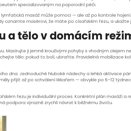
apeutem specializovaným na poporodní péči.
u, lymfatická masáž může pomoci — ale až po kontrole hojení
Vždy oznamte masérovi, že máte po císařském řezu, a ukažte j
vu a tělo v domácím rež
zvu. Masírujte ji jemně krouživými pohyby s vhodným olejem 
uchejte tělo: pokud to bolí, ubraňte. Pravidelná mobilizace k
ního dna. Jednoduché hluboké nádechy a lehká aktivace pá
y měly přijít až po schválení lékařem — obvykle po 6–12 týdnec
sařském řezu je individuální proces. Konkrétní plán masáží a 
á podpora výrazně zrychlí návrat k běžnému životu.