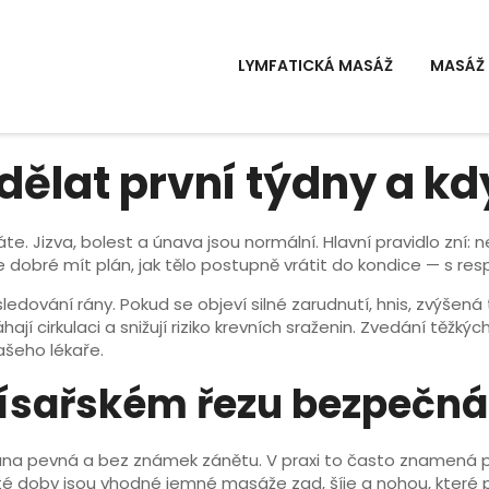
LYMFATICKÁ MASÁŽ
MASÁŽ 
 dělat první týdny a kd
áte. Jizva, bolest a únava jsou normální. Hlavní pravidlo zní
dobré mít plán, jak tělo postupně vrátit do kondice — s res
sledování rány. Pokud se objeví silné zarudnutí, hnis, zvýšená 
í cirkulaci a snižují riziko krevních sraženin. Zvedání těžkýc
šeho lékaře.
císařském řezu bezpečná
ána pevná a bez známek zánětu. V praxi to často znamená 
 té doby jsou vhodné jemné masáže zad, šíje a nohou, které p