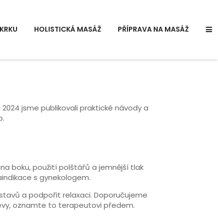
KRKU
HOLISTICKÁ MASÁŽ
PŘÍPRAVA NA MASÁŽ
u 2024 jsme publikovali praktické návody a
b.
a boku, použití polštářů a jemnější tlak
traindikace s gynekologem.
 stavů a podpořit relaxaci. Doporučujeme
cévy, oznamte to terapeutovi předem.