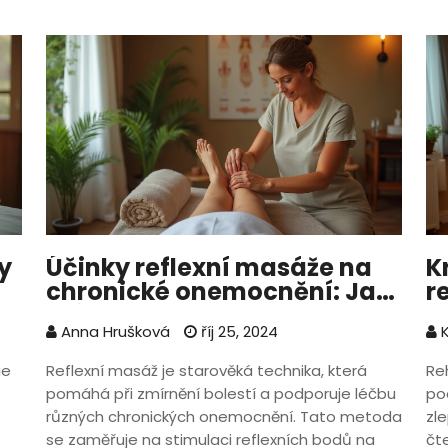
y
Účinky reflexní masáže na
K
chronické onemocnění: Jak
r
může pomoci
Anna Hrušková
říj 25, 2024
K
ie
Reflexní masáž je starověká technika, která
Re
pomáhá při zmírnění bolestí a podporuje léčbu
pod
různých chronických onemocnění. Tato metoda
zl
se zaměřuje na stimulaci reflexních bodů na
čt