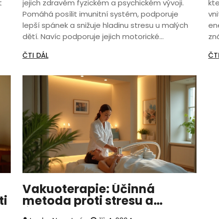
t
jejich zdravém fyzickém a psychickém vývoji.
kt
Pomáhá posílit imunitní systém, podporuje
vni
lepší spánek a snižuje hladinu stresu u malých
ene
dětí. Navíc podporuje jejich motorické
zn
dovednosti a kognitivní vývoj. Díky pravidelné
vy
ČTI DÁL
ČT
ky
masáži se tvoří pevné emocionální vazby mezi
po
rodiči a dětmi. O této důležité a příjemné
du
aktivitě si povíme více v článku.
ti
va
Vakuoterapie: Účinná
ti
metoda proti stresu a
úzkosti