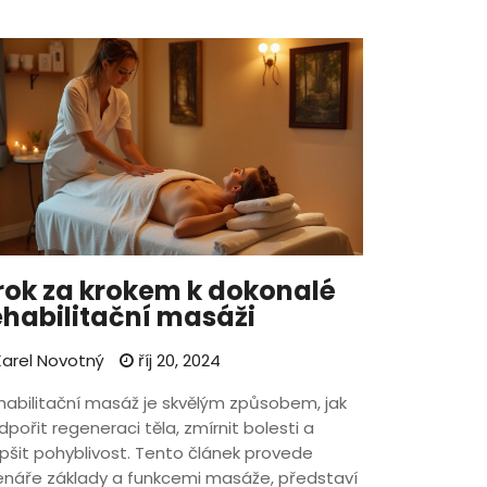
rok za krokem k dokonalé
ehabilitační masáži
arel Novotný
říj 20, 2024
habilitační masáž je skvělým způsobem, jak
pořit regeneraci těla, zmírnit bolesti a
epšit pohyblivost. Tento článek provede
enáře základy a funkcemi masáže, představí