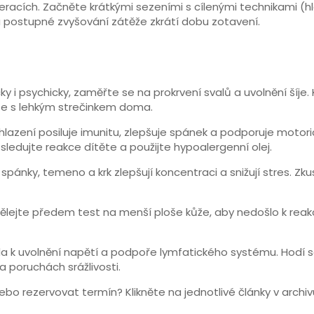
eracích. Začněte krátkými sezeními s cílenými technikami (hl
a postupné zvyšování zátěže zkrátí dobu zotavení.
ky i psychicky, zaměřte se na prokrvení svalů a uvolnění šíj
jte s lehkým strečinkem doma.
azení posiluje imunitu, zlepšuje spánek a podporuje motorick
sledujte reakce dítěte a použijte hypoalergenní olej.
spánky, temeno a krk zlepšují koncentraci a snižují stres. Z
dělejte předem test na menší ploše kůže, aby nedošlo k reakc
da k uvolnění napětí a podpoře lymfatického systému. Hodí s
 poruchách srážlivosti.
bo rezervovat termín? Klikněte na jednotlivé články v arch