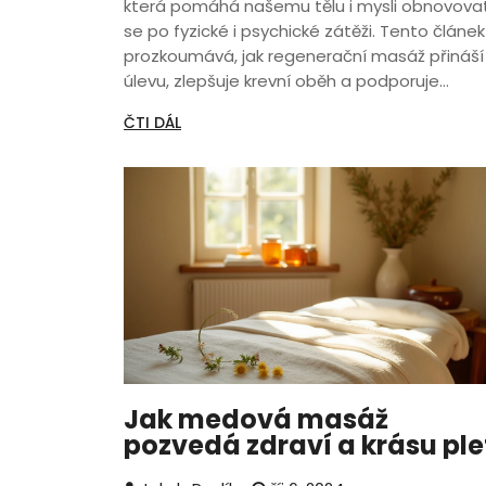
která pomáhá našemu tělu i mysli obnovova
se po fyzické i psychické zátěži. Tento článek
prozkoumává, jak regenerační masáž přináší
úlevu, zlepšuje krevní oběh a podporuje
celkovou pohodu. Dozvíte se také, jaké jsou
ČTI DÁL
nejlepší praktiky pro co nejefektivnější výsled
této masáže. Objevíte překvapivé vědecké
poznatky, které potvrzují její účinnost.
Jak medová masáž
pozvedá zdraví a krásu ple