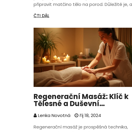
připravit matčino tělo na porod. Důležité je, 
masáž byla prováděna školeným odborníkem
ČTI DÁL
který rozumí specifickým potřebám těhotné
ženy. Zde se dozvíte o technikách, výhodách
tipech, jak těhotenská masáž může přispět k
pozitivnějšímu prožití těhotenství.
Regenerační Masáž: Klíč k
Tělesné a Duševní
Rovnováze
Lenka Novotná
říj 18, 2024
Regenerační masáž je prospěšná technika,