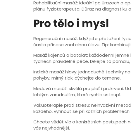
Rehabilitační masáž: ideální po úrazech a op
plánu fyzioterapeuta. Důraz na diagnostiku 
Pro tělo i mysl
Regenerační masáž: když jste přetažení fyzic
často přinese znatelnou úlevu. Tip: kombinu
Masáž kojenců a batolat: každodenní jemné hl
týdnech pravidelné péče. Dělejte to pomalu, 
Indická masáž hlavy: jednoduché techniky na 
pohyby, mírný tlak, dýchejte do temene.
Medová masáž: skvělá pro pleť i prokrvení. U
lehkým zarudnutím, které rychle ustoupí.
Vakuoterapie proti stresu: neinvazivní meto
každého, vyhnout se při kožních problémech a
Chcete vědět víc o konkrétních postupech ne
vás nejvhodnější.