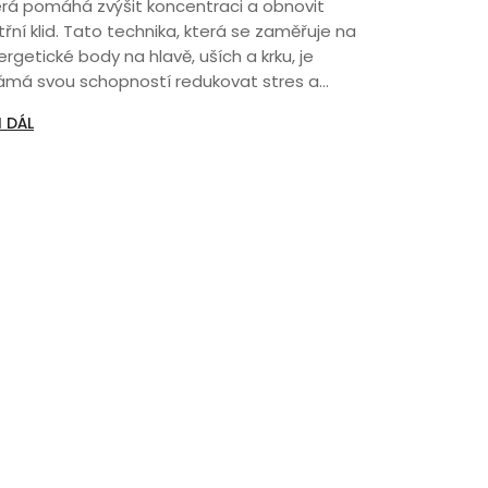
erá pomáhá zvýšit koncentraci a obnovit
třní klid. Tato technika, která se zaměřuje na
rgetické body na hlavě, uších a krku, je
ámá svou schopností redukovat stres a
čerpání. Pomocí jemného tlaku a krouživých
I DÁL
hybů dochází k uvolnění napětí a zlepšení
ševní jasnosti. Tento článek vám poskytne
py, jak tuto formu masáže využít ke zvýšení
ší produktivity a pohody.