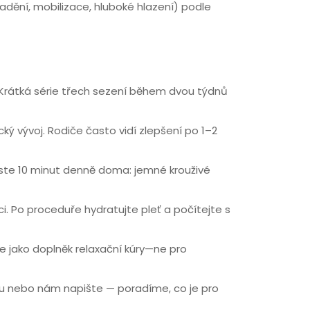
adění, mobilizace, hluboké hlazení) podle
e. Krátká série třech sezení během dvou týdnů
ý vývoj. Rodiče často vidí zlepšení po 1–2
kuste 10 minut denně doma: jemné krouživé
i. Po proceduře hydratujte pleť a počítejte s
e jako doplněk relaxační kúry—ne pro
ivu nebo nám napište — poradíme, co je pro