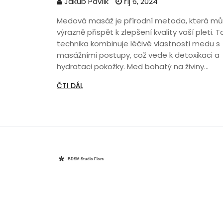
Jakub Pavlík
říj 6, 2024
Medová masáž je přírodní metoda, která m
výrazně přispět k zlepšení kvality vaší pleti. 
technika kombinuje léčivé vlastnosti medu s
masážními postupy, což vede k detoxikaci a
hydrataci pokožky. Med bohatý na živiny
podporuje regeneraci kožních buněk a
ČTI DÁL
zanechává pleť hebkou a pružnou. V článku 
dozvíte o výhodách medové masáže, jak ji
správně provádět i tipy, kde začít.