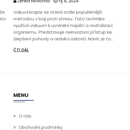
Lenka Novotná
říj 4, 2024
ůže
Vakuoterapie se stává stále populárnější
Tato
metodou v boji proti stresu. Tato technika
využívá vakuum k uvolnění napětí a revitalizaci
organismu. Představuje neinvazivní přístup ke
zlepšení pohody a redukci úzkosti. Navíc je to
šetrná alternativa k tradičním lékům a terapiím.
ČTI DÁL
se
Tento článek nabízí přehled o tom, jak
vakuoterapie funguje a jak může prospět v
našem hektickém životě.
MENU
O nás
Obchodní podmínky