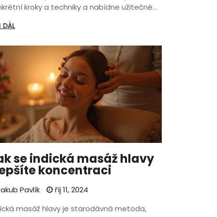
nkrétní kroky a techniky a nabídne užitečné
py pro maximální efekt. Masáž tak přispívá
I DÁL
en k fyzickému, ale i psychickému zdraví.
jevte, jak můžete i vy využít těchto benefitů
 vašem každodenním životě.
ak se indická masáž hlavy
lepšíte koncentraci
akub Pavlík
říj 11, 2024
dická masáž hlavy je starodávná metoda,