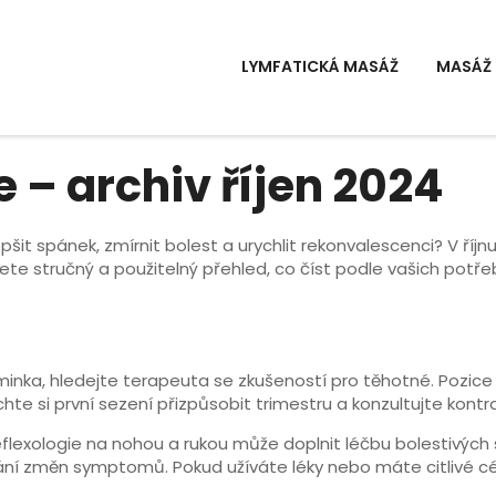
LYMFATICKÁ MASÁŽ
MASÁŽ 
 – archiv říjen 2024
šit spánek, zmírnit bolest a urychlit rekonvalescenci? V říjn
ete stručný a použitelný přehled, co číst podle vašich potře
nka, hledejte terapeuta se zkušeností pro těhotné. Pozice n
nechte si první sezení přizpůsobit trimestru a konzultujte kon
flexologie na nohou a rukou může doplnit léčbu bolestivých
ování změn symptomů. Pokud užíváte léky nebo máte citlivé 